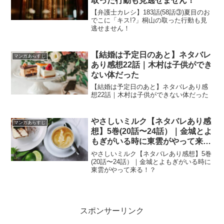
取った行動も見逃せません！
【弁護士カレシ】183話(58話③)夏目のお
でこに「キス!?」桐山の取った行動も見
逃せません！
【結婚は予定日のあと】ネタバレ
マンガあらすじ
あり感想22話｜木村は子供ができ
ない体だった
【結婚は予定日のあと】ネタバレあり感
想22話｜木村は子供ができない体だった
やさしいミルク【ネタバレあり感
マンガあらすじ
想】5巻(20話〜24話）｜金城とよ
もぎがいる時に東雲がやって来
る！？
やさしいミルク【ネタバレあり感想】5巻
(20話〜24話）｜金城とよもぎがいる時に
東雲がやって来る！？
スポンサーリンク