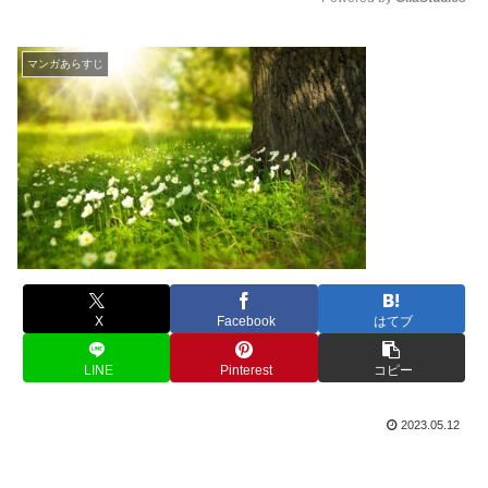
M
u
マンガあらすじ
t
e
X
Facebook
はてブ
LINE
Pinterest
コピー
2023.05.12