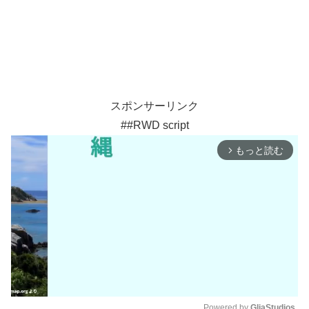
スポンサーリンク
##RWD script
もっと読む
arrow_forward_ios
Powered by 
GliaStudios