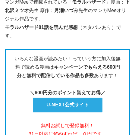
マンガMeeで連載されている「
モラルハザード
」漫画：
下
北沢ミツオ
先生 原作：
月瀬いづみ
先生のマンガMeeオリ
ジナル作品です。
モラルハザード81話を読んだ感想
（ネタバレあり）で
す。
いろんな漫画が読みたい！っていう方に加入後無
料で読める漫画は
キャンペーンでもらえる600円
分
と
無料で配信している作品も多数
あります！
＼600円分のポイント貰えてお得／
U-NEXT公式サイト
無料お試しで登録無料！
31日以内に解約すれば、０円です。