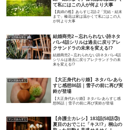
て私にはこの人が何より大事
【真綿の檻】あらすじ2話-2「完結・結末
まで」榛花は家は温かくて私にはこの人
が何より大事
結婚商売2～忘れられない詩ネタ
マンガあらすじ
バレ4話シリルは過去に戻りアレ
クサンドラの未来を変える!?
結婚商売2～忘れられない詩ネタバレ4話
シリルは過去に戻りアレクサンドラの未
来を変える!?
【大正身代わり婚】ネタバレあら
マンガあらすじ
すじ感想86話｜雪子の前に再び実
鈴が登場
【大正身代わり婚】ネタバレあらすじ感
想86話｜雪子の前に再び実鈴が登場
【弁護士カレシ】183話(58話③)
マンガあらすじ
夏目のおでこに「キス!?」桐山の