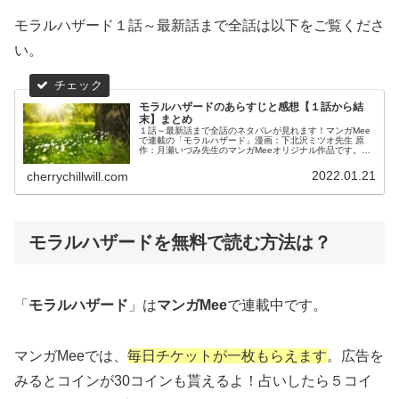
モラルハザード１話～最新話まで全話は以下をご覧くださ
い。
モラルハザードのあらすじと感想【１話から結
末】まとめ
１話～最新話まで全話のネタバレが見れます！マンガMee
で連載の「モラルハザード」漫画：下北沢ミツオ先生 原
作：月瀬いづみ先生のマンガMeeオリジナル作品です。お
好きな話からお読みください！
2022.01.21
cherrychillwill.com
モラルハザードを無料で読む方法は？
「
モラルハザード
」は
マンガMee
で連載中です。
マンガMeeでは、
毎日チケットが一枚もらえます
。
広告を
みるとコインが30コインも貰えるよ！占いしたら５コイ