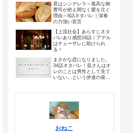
君はシンデレラ～孤高な御
曹司が絶え間なく愛を注ぐ
理由～8話ネタバレ｜深春
の力強い宣言
【上流社会】あらすじネタ
バレあり感想16話｜アデル
はチェーザレに助けられ
る！
まさかな恋になりました。
34話ネタバレ！栞さんはオ
レのことは男性として見て
いない…という伊達の発言
が頭をよぎり…
おねこ