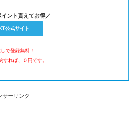
のポイント貰えてお得／
EXT公式サイト
試しで登録無料！
解約すれば、０円です。
ンサーリンク