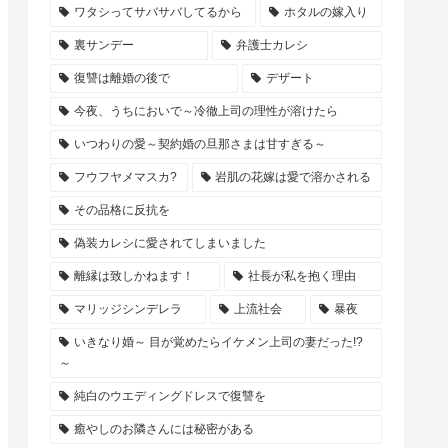
ワタシってサバサバしてるから
ホタルの嫁入り
裏サンデー
弁護士カレシ
復讐は離婚の後で
デザート
今夜、うちにおいで～冷徹上司の理性が溶けたら
いつわりの愛～契約婚の旦那さまは甘すぎる～
フウフヤメマスカ?
岩肌の花嫁は愛で溶かされる
その品格に反抗を
偽装カレシに愛されてしまいました
離縁は致しかねます！
社長が私を抱く理由
マリッジシンデレラ
上流社会
暴夜
いきなり婚～ 目が覚めたらイケメン上司の妻だった!?
～
純白のウエディングドレスで復讐を
癒やしのお隣さんには秘密がある