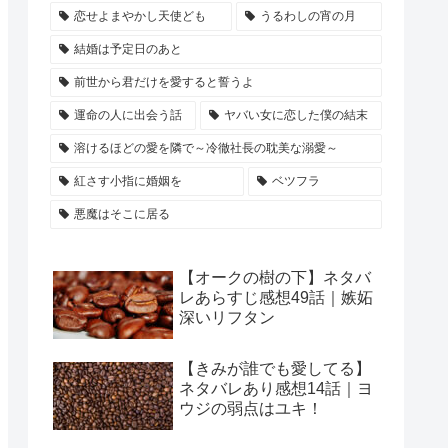
恋せよまやかし天使ども
うるわしの宵の月
結婚は予定日のあと
前世から君だけを愛すると誓うよ
運命の人に出会う話
ヤバい女に恋した僕の結末
溶けるほどの愛を隣で～冷徹社長の耽美な溺愛～
紅さす小指に婚姻を
ベツフラ
悪魔はそこに居る
【オークの樹の下】ネタバ
レあらすじ感想49話｜嫉妬
深いリフタン
【きみが誰でも愛してる】
ネタバレあり感想14話｜ヨ
ウジの弱点はユキ！