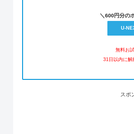
＼600円分
U-N
無料お
31日以内に
スポ