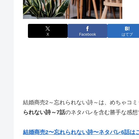
X
Facebook
はてブ
結婚商売2～忘れられない詩～は、めちゃコミ
られない詩～7話
のネタバレを含む勝手な感想
結婚商売2〜忘れられない詩〜ネタバレ6話は