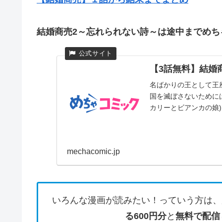
結婚商売2～忘れられない詩～は途中までめち
【3話無料】結婚商
名ばかりの王として王
国を滅ぼさないために
カリーとビアンカの娘)を
mechacomic.jp
いろんな漫画が読みたい！っていう方は、
る600円分
と
無料で配信