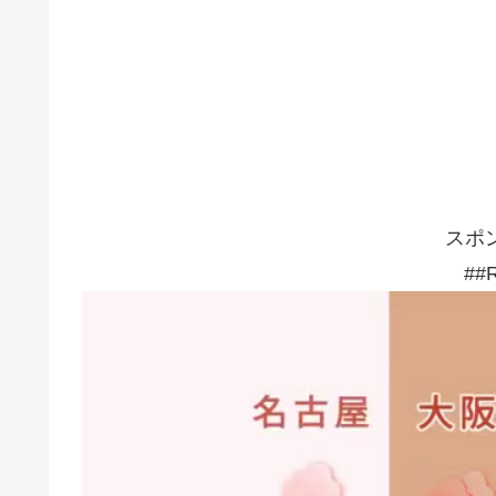
スポ
##R