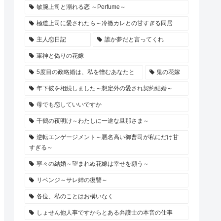
敏腕上司と溺れる恋 ～Perfume～
極道上司に愛されたら～冷徹カレとの甘すぎる同居
主人恋日記
誰か夢だと言ってくれ
軍神と偽りの花嫁
5度目の政略婚は、私を憎むあなたと
鬼の花嫁
年下彼を相続しました～想定外の愛され契約結婚～
母でも恋していいですか
千鶴の夜明け～わたしに一途な旦那さま～
逆転エンゲージメント～悪名高い御曹司が私にだけ甘
すぎる～
寧々の結婚～望まれぬ花嫁は幸せを願う～
リベンジ～サレ姉の復讐～
各位、私のことはお構いなく
しょせん他人事ですからとある弁護士の本音の仕事