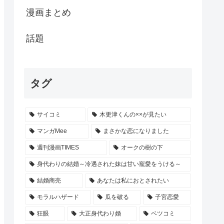
漫画まとめ
話題
タグ
サイコミ
木更津くんの××が見たい
マンガMee
まさかな恋になりました
週刊漫画TIMES
オークの樹の下
身代わりの結婚～冷遇された妹は甘い寵愛をうける～
結婚商売
あなたは私におとされたい
モラルハザード
瓜を破る
子宮恋愛
狂眼
大正身代わり婚
ベツコミ