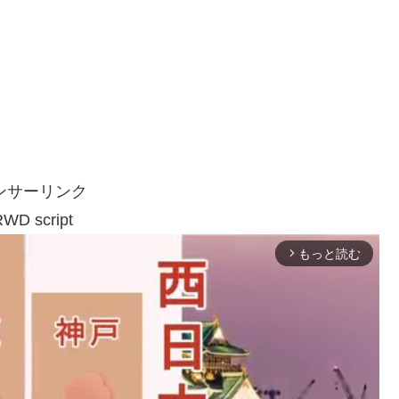
ンサーリンク
WD script
もっと読む
arrow_forward_ios