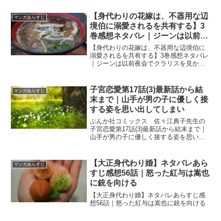
【身代わりの花嫁は、不器用な辺
マンガあらすじ
境伯に溺愛されるを共有する】3
巻感想ネタバレ｜ジーンは以前夜
会でクラリスを見かけていた
【身代わりの花嫁は、不器用な辺境伯に
溺愛されるを共有する】3巻感想ネタバレ
｜ジーンは以前夜会でクラリスを見かけ
ていた
子宮恋愛第17話(3)最新話から結
マンガあらすじ
末まで｜山手が男の子に優しく接
する姿を思い出してしまい
ぶんか社コミックス 佐々江典子先生の
子宮恋愛第17話(3)最新話から結末まで｜
山手が男の子に優しく接する姿を思い出
してしまい
【大正身代わり婚】ネタバレあら
マンガあらすじ
すじ感想56話｜怒った紅与は嵩也
に銃を向ける
【大正身代わり婚】ネタバレあらすじ感
想56話｜怒った紅与は嵩也に銃を向ける