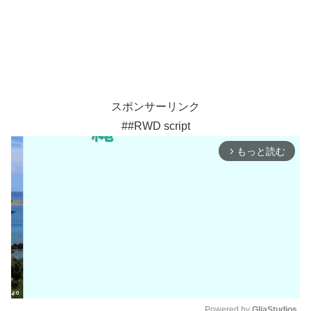
スポンサーリンク
##RWD script
もっと読む
arrow_forward_ios
Powered by 
GliaStudios