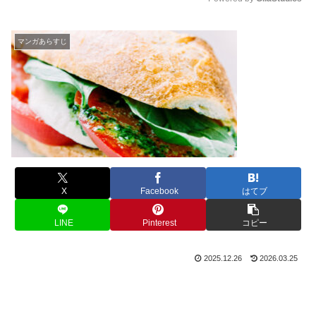
M
u
マンガあらすじ
t
e
X
Facebook
はてブ
LINE
Pinterest
コピー
2025.12.26
2026.03.25