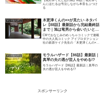
【花野井くんと恋の病】68話｜花野井く
んにほたるは号泣しながら本音をぶつけ
る
木更津くんの××が見たい ネタバ
マンガあらすじ
レ【88話】最新話から完結最終話
まで｜旭は竜男から会いたいと言
われた言葉が脳裏に浮かび
CMでおなじみのめっちゃコミックで連載
中の大人気コミック アイプロダクション
社の萩原ケイク先生の「木更津くんの××
が見たい」ネタバレ 第88話 最新話
モラルハザード【86話】最新話｜
マンガあらすじ
真琴の夫の透が芸人をやめる!?
モラルハザード【86話】最新話｜真琴の
夫の透が芸人をやめる!?
スポンサーリンク