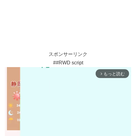
スポンサーリンク
##RWD script
もっと読む
arrow_forward_ios