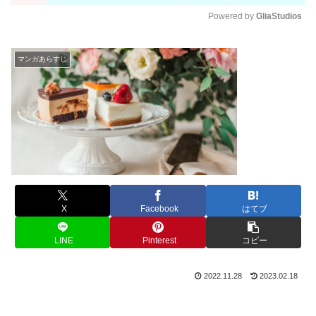
Powered by 
GliaStudios
M
u
マンガあらすじ
t
e
X
Facebook
はてブ
LINE
Pinterest
コピー
2022.11.28
2023.02.18