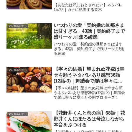
【あなたは私におとされたい】ネタバレ
157話｜カナに執着する皆木
いつわりの愛「契約婚の旦那さま
マンガあらすじ
は甘すぎる」43話｜契約終了まで
残り一ヶ月!焦る綾瀬
いつわりの愛「契約婚の旦那さまは甘す
ぎる」43話｜契約終了まで残り一ヶ月!焦
る綾瀬
【寧々の結婚】望まれぬ花嫁は幸
マンガあらすじ
せを願うネタバレあり感想36話
(12話-3)｜舞踏会で馨は寧々に
堂々と公開プロポーズ！
【寧々の結婚】望まれぬ花嫁は幸せを願
うネタバレあり感想36話(12話-3)｜舞踏会
で馨は寧々に堂々と公開プロポーズ！
【花野井くんと恋の病】68話｜花
マンガあらすじ
野井くんにほたるは号泣しながら
本音をぶつける