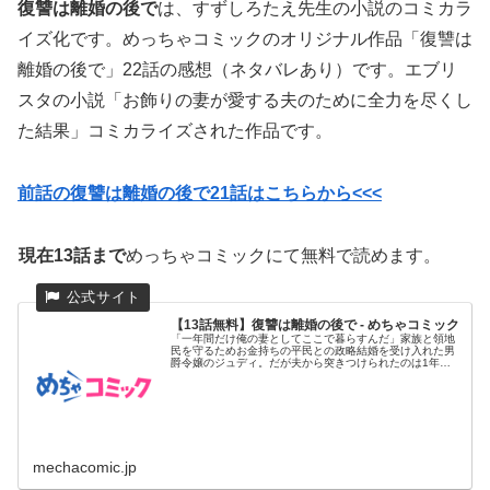
復讐は離婚の後で
は、すずしろたえ先生の小説のコミカラ
イズ化です。めっちゃコミックのオリジナル作品「復讐は
離婚の後で」22話の感想（ネタバレあり）です。エブリ
スタの小説「お飾りの妻が愛する夫のために全力を尽くし
た結果」コミカライズされた作品です。
前話の復讐は離婚の後で21話はこちらから<<<
現在13話まで
めっちゃコミックにて無料で読めます。
【13話無料】復讐は離婚の後で - めちゃコミック
「一年間だけ俺の妻としてここで暮らすんだ」家族と領地
民を守るためお金持ちの平民との政略結婚を受け入れた男
爵令嬢のジュディ。だが夫から突きつけられたのは1年後
の離婚予告だった!...
mechacomic.jp