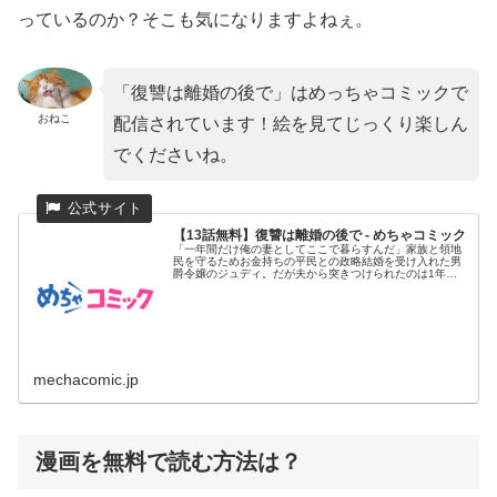
っているのか？そこも気になりますよねぇ。
「復讐は離婚の後で」はめっちゃコミックで
おねこ
配信されています！絵を見てじっくり楽しん
でくださいね。
【13話無料】復讐は離婚の後で - めちゃコミック
「一年間だけ俺の妻としてここで暮らすんだ」家族と領地
民を守るためお金持ちの平民との政略結婚を受け入れた男
爵令嬢のジュディ。だが夫から突きつけられたのは1年後
の離婚予告だった!...
mechacomic.jp
漫画を無料で読む方法は？