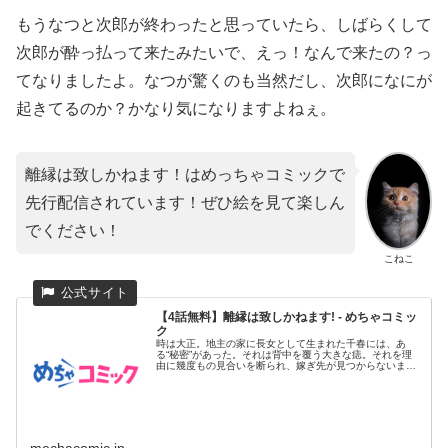
もうなつと次郎が終わったと思っていたら、しばらくして
次郎が酔っ払って来たみたいで、えっ！なんで来たの？っ
てなりましたよ。なつが驚くのも当然だし、次郎になにが
起きてるのか？かなり気になりますよねぇ。
離縁は致しかねます！はめっちゃコミックで
先行配信されています！ぜひ絵を見て楽しん
でください！
こねこ
【4話無料】離縁は致しかねます! - めちゃコミッ
ク
時は大正。地主の家に長女として生まれた千春には、あ
る“秘密”があった。それは背中を覆う大きな痣。それを理
由に幾度もの見合いを断られ、嫁ぎ先が見つからないまま
28歳の春を迎えた...
mechacomic.jp