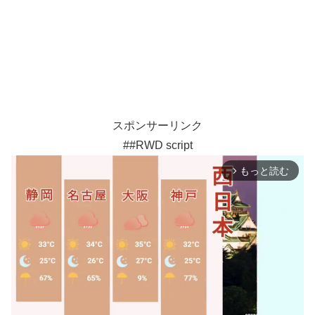
スポンサーリンク
##RWD script
もっと読む
arrow_forward_ios