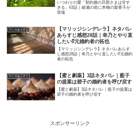
いつわりの愛「契約婚の旦那さまは甘す
ぎる」63話｜綾瀬の前に本物の梨香子が
登場
【マリッジシンデレラ】ネタバレ
マンガあらすじ
あらすじ感想28話｜幸乃とやり直
したい⁉︎元婚約者の拓也
【マリッジシンデレラ】ネタバレあらす
じ感想28話｜幸乃とやり直したい⁉︎元婚約
者の拓也
【蜜と劇薬】3話ネタバレ｜藍子
マンガあらすじ
の提案は碧子の婚約者を呼び戻す
【蜜と劇薬】3話ネタバレ｜藍子の提案は
碧子の婚約者を呼び戻す
スポンサーリンク