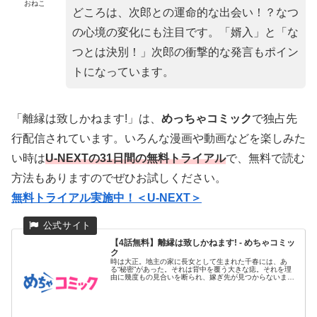
おねこ
どころは、次郎との運命的な出会い！？なつ
の心境の変化にも注目です。「婿入」と「な
つとは決別！」次郎の衝撃的な発言もポイン
トになっています。
「離縁は致しかねます!」は、
めっちゃコミック
で独占先
行配信されています。いろんな漫画や動画などを楽しみた
い時は
U-NEXTの31日間の無料トライアル
で、無料で読む
方法もありますのでぜひお試しください。
無料トライアル実施中！＜U-NEXT＞
【4話無料】離縁は致しかねます! - めちゃコミッ
ク
時は大正。地主の家に長女として生まれた千春には、あ
る“秘密”があった。それは背中を覆う大きな痣。それを理
由に幾度もの見合いを断られ、嫁ぎ先が見つからないまま
28歳の春を迎えた...