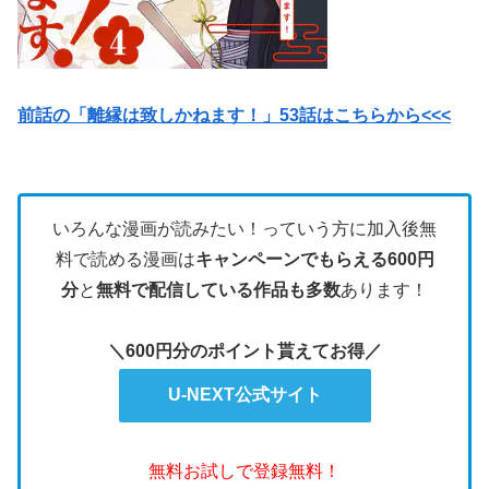
前話の「離縁は致しかねます！」53話はこちらから<<<
いろんな漫画が読みたい！っていう方に加入後無
料で読める漫画は
キャンペーンでもらえる600円
分
と
無料で配信している作品も多数
あります！
＼600円分のポイント貰えてお得／
U-NEXT公式サイト
無料お試しで登録無料！