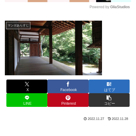
Powered by 
GliaStudios
M
u
マンガあらすじ
t
e
X
Facebook
はてブ
LINE
Pinterest
コピー
2022.11.27
2022.11.28