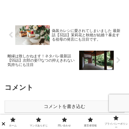
偽装カレシに愛されてしまいました 最新
話【32話】茉莉花と秋穂が結婚？暴走す
る祖母の発言にも注目です。
離縁は致しかねます！ネタバレ最新話
【55話】次郎の妾!?なつの抑えきれない
気持ちにも注目
コメント
コメントを書き込む
プライバシーポリシ
ホーム
マンガあらすじ
ホーム
マンガあらすじ
問い合わせ
運営者情報
ー