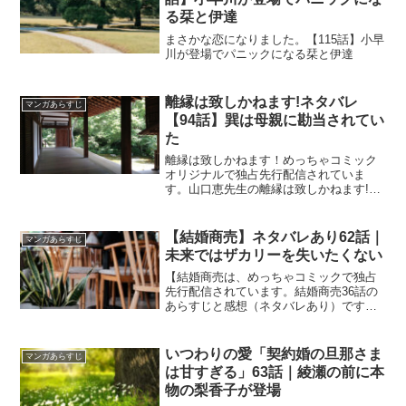
る栞と伊達
まさかな恋になりました。【115話】小早
川が登場でパニックになる栞と伊達
離縁は致しかねます!ネタバレ
マンガあらすじ
【94話】巽は母親に勘当されてい
た
離縁は致しかねます！めっちゃコミック
オリジナルで独占先行配信されていま
す。山口恵先生の離縁は致しかねます!ネ
タバレ【94話】巽は母親に勘当されてい
た
【結婚商売】ネタバレあり62話｜
マンガあらすじ
未来ではザカリーを失いたくない
【結婚商売は、めっちゃコミックで独占
先行配信されています。結婚商売36話の
あらすじと感想（ネタバレあり）です。
現在５話までめっちゃコミックにて無料
で読めます。【結婚商売】ネタバレあり
62話｜未来ではザカリーを失いたくない
いつわりの愛「契約婚の旦那さま
マンガあらすじ
は甘すぎる」63話｜綾瀬の前に本
物の梨香子が登場