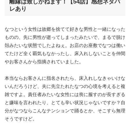
離縁は致しかねます！【54話】感想ネタバ
レあり
なつという女性は故郷を捨てて好きな男性と一緒になった
ものの、先に男性が逝ってしまったみたいで、まるで脱け
殻みたいな状態でしたよねぇ。お店のお座敷でなつは働い
てたけど全く覇気もなかったし、床入れしないことを仲間
やお客さんから指摘されていました。
本当ならお客さんに指名されたら、床入れしなきゃいけな
いんだろうけど、夫に先立たれたなつの心境を考えると複
雑ですよ。責任者みたいな女性には喪に服すのが長すぎる
と嫌味を言われたり、とても辛い状況じゃないですか？自
分がなつならこんなテンションで踊るとか、そこすら無理
そうですけど。