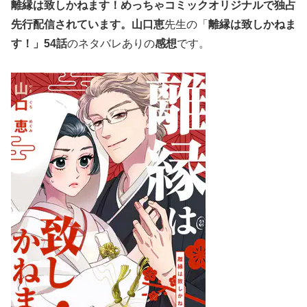
離縁は致しかねます！
めっちゃコミックオリジナルで
独占
先行配信されています。
山口恵
先生の「
離縁は致しかねま
す！」54
話
のネタバレありの
感想
です。