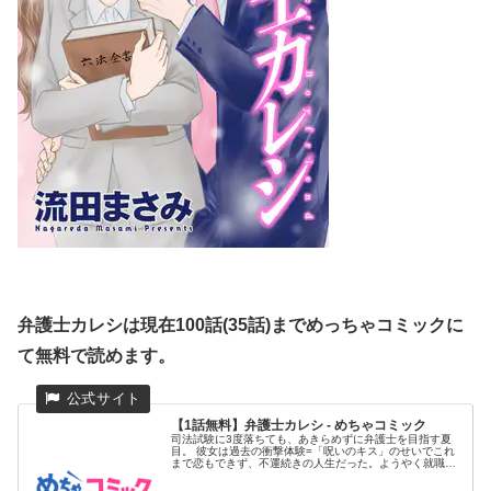
弁護士カレシは現在100話(35話)までめっちゃコミックに
て無料で読めます。
【1話無料】弁護士カレシ - めちゃコミック
司法試験に3度落ちても、あきらめずに弁護士を目指す夏
目。 彼女は過去の衝撃体験=「呪いのキス」のせいでこれ
まで恋もできず、不運続きの人生だった。ようやく就職し
た弁護士事務所で...