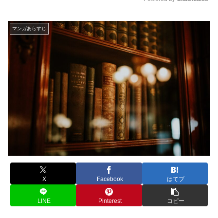
M
u
マンガあらすじ
t
e
X
Facebook
はてブ
LINE
Pinterest
コピー