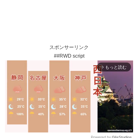
スポンサーリンク
##RWD script
もっと読む
arrow_forward_ios
Powered by 
GliaStudios