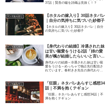
37話｜賢吾の嘘を詩織は見抜く！？
【ホタルの嫁入り】30話ネタバレ
マンガあらすじ
｜自分の気持ちに気づいた紗都子
【ホタルの嫁入り】30話ネタバレ｜自分
の気持ちに気づいた紗都子
【身代わりの結婚】冷遇された妹
マンガあらすじ
は甘い寵愛をうける2話「姉の愛
美が楓が結婚したらいいと言い出
し」
身代わりの結婚～冷遇された妹は甘い寵
愛をうける～めっちゃで独占先行配信さ
れています。春村きき先生の身代わりの
結婚～冷遇された妹は甘い寵愛をうける
～2話のあらすじと感想（ネタバレあり）
です。１話と２話はめっちゃコミックに
「狂眼」ネタバレあらすじ感想34
マンガあらすじ
て無料で読めます。
話｜不満を抱くテギョン
「狂眼」ネタバレあらすじ感想34話｜不
満を抱くテギョン