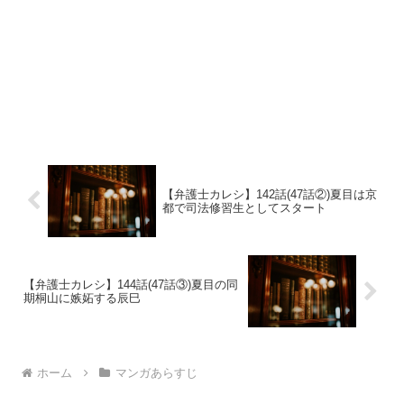
【弁護士カレシ】142話(47話②)夏目は京
都で司法修習生としてスタート
【弁護士カレシ】144話(47話③)夏目の同
期桐山に嫉妬する辰巳
ホーム
マンガあらすじ