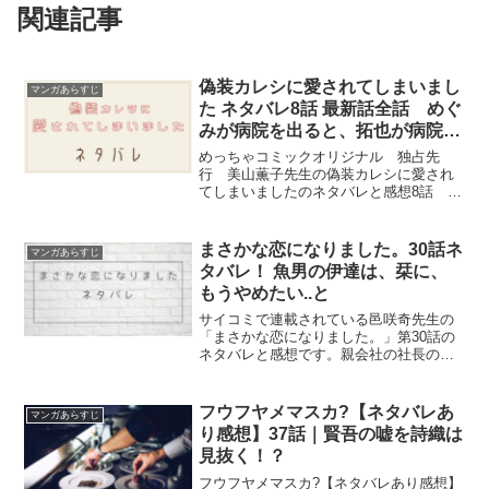
関連記事
偽装カレシに愛されてしまいまし
マンガあらすじ
た ネタバレ8話 最新話全話 めぐ
みが病院を出ると、拓也が病院の
前で
めっちゃコミックオリジナル 独占先
行 美山薫子先生の偽装カレシに愛され
てしまいましたのネタバレと感想8話 最
新話から最終話まで全話
まさかな恋になりました。30話ネ
マンガあらすじ
タバレ！ 魚男の伊達は、栞に、
もうやめたい..と
サイコミで連載されている邑咲奇先生の
「まさかな恋になりました。」第30話の
ネタバレと感想です。親会社の社長の息
子だということが会社中に知れ渡ってし
まった、魚男の伊達はもうやめたい。。
と栞に言います。
フウフヤメマスカ?【ネタバレあ
マンガあらすじ
り感想】37話｜賢吾の嘘を詩織は
見抜く！？
フウフヤメマスカ?【ネタバレあり感想】