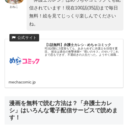
おねこ
信されています！現在100話(35話)まで毎日
無料！絵を見てじっくり楽しんでください
ね。
【1話無料】弁護士カレシ - めちゃコミック
司法試験に3度落ちても、あきらめずに弁護士を目指す夏
目。 彼女は過去の衝撃体験=「呪いのキス」のせいでこれ
まで恋もできず、不運続きの人生だった。ようやく就職し
た弁護士事務所で...
mechacomic.jp
漫画を無料で読む方法は？「弁護士カレ
シ」はいろんな電子配信サービスで読めま
す！