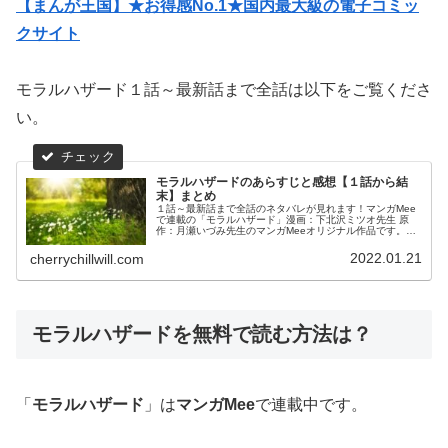
【まんが王国】★お得感No.1★国内最大級の電子コミッ
クサイト
モラルハザード１話～最新話まで全話は以下をご覧くださ
い。
モラルハザードのあらすじと感想【１話から結
末】まとめ
１話～最新話まで全話のネタバレが見れます！マンガMee
で連載の「モラルハザード」漫画：下北沢ミツオ先生 原
作：月瀬いづみ先生のマンガMeeオリジナル作品です。お
好きな話からお読みください！
2022.01.21
cherrychillwill.com
モラルハザードを無料で読む方法は？
「
モラルハザード
」は
マンガMee
で連載中です。