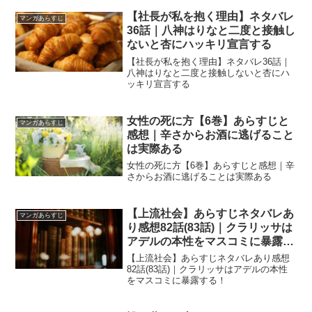
【社長が私を抱く理由】ネタバレ
マンガあらすじ
36話｜八神はりなと二度と接触し
ないと杏にハッキリ宣言する
【社長が私を抱く理由】ネタバレ36話｜
八神はりなと二度と接触しないと杏にハ
ッキリ宣言する
女性の死に方【6巻】あらすじと
マンガあらすじ
感想｜辛さからお酒に逃げること
は実際ある
女性の死に方【6巻】あらすじと感想｜辛
さからお酒に逃げることは実際ある
【上流社会】あらすじネタバレあ
マンガあらすじ
り感想82話(83話)｜クラリッサは
アデルの本性をマスコミに暴露す
る！
【上流社会】あらすじネタバレあり感想
82話(83話)｜クラリッサはアデルの本性
をマスコミに暴露する！