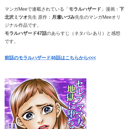
マンガMeeで連載されている「
モラルハザード
」漫画：
下
北沢ミツオ
先生 原作：
月瀬いづみ
先生のマンガMeeオリ
ジナル作品です。
モラルハザード47話
のあらすじ（ネタバレあり）と感想
です。
前話のモラルハザード46話はこちらから<<<