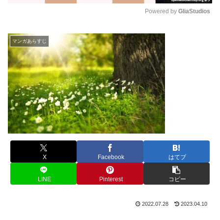
Powered by 
GliaStudios
M
u
マンガあらすじ
t
e
X
Facebook
はてブ
LINE
Pinterest
コピー
2022.07.28
2023.04.10