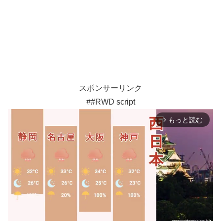
スポンサーリンク
##RWD script
もっと読む
arrow_forward_ios