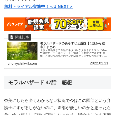
無料トライアル実施中！＜U-NEXT＞
モラルハザードのあらすじと感想【１話から結
末】まとめ
１話～最新話まで全話のネタバレが見れます！マンガMee
で連載の「モラルハザード」漫画：下北沢ミツオ先生 原
作：月瀬いづみ先生のマンガMeeオリジナル作品です。お
好きな話からお読みください！
2022.01.21
cherrychillwill.com
モラルハザード 47話 感想
奈美にしたら全くわからない状況で今はこの園部という弁
護士にすがるしがないのに、園部が優しいのかと思ったら
急に怖い顔をして強い口調になったり、陽介のことも不安