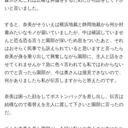
森川さんこれは正確な弁論をするためだから話をして下さ
いと言いました。
すると、奈美がそういえば横浜地裁と静岡地裁から何か封
書みたいなモノが届いていましたが、中は確認していませ
んと恐る恐る言うと園部が深いため息をついたあと、それ
はおそらく民事でも訴えられていると思いますと言ったら
奈美が身を乗り出して興奮しながら園部に、主人と話をさ
せてくれませんか？急に色々言われても私ではわからない
のでと言ったら園部が、今は奥さんは接見できないので、
何かありましたら私が伝言しますからと答えたのです。
奈美は困った顔をしてボストンバッグを差し出し、伝言は
結構なので着替えを主人に渡して下さいと園部に言ったの
だ。