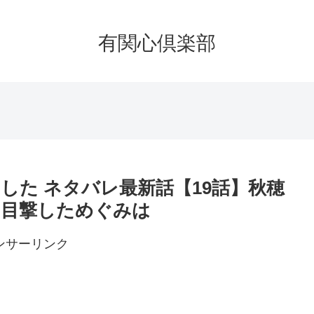
有関心倶楽部
した ネタバレ最新話【19話】秋穂
を目撃しためぐみは
ンサーリンク