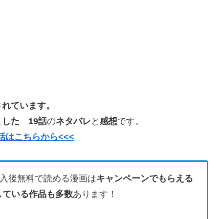
されています。
した 19話
の
ネタバレ
と
感想
です。
話はこちらから<<<
入後無料で読める漫画は
キャンペーンでもらえる
している作品も多数
あります！