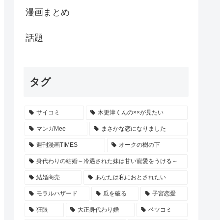
漫画まとめ
話題
タグ
サイコミ
木更津くんの××が見たい
マンガMee
まさかな恋になりました
週刊漫画TIMES
オークの樹の下
身代わりの結婚～冷遇された妹は甘い寵愛をうける～
結婚商売
あなたは私におとされたい
モラルハザード
瓜を破る
子宮恋愛
狂眼
大正身代わり婚
ベツコミ