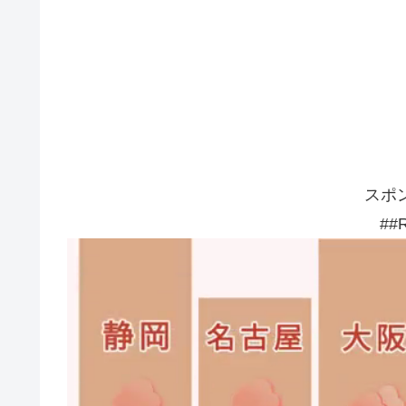
スポ
##R