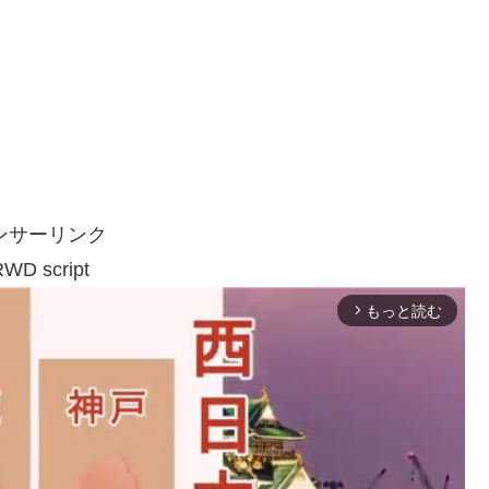
ンサーリンク
WD script
もっと読む
arrow_forward_ios