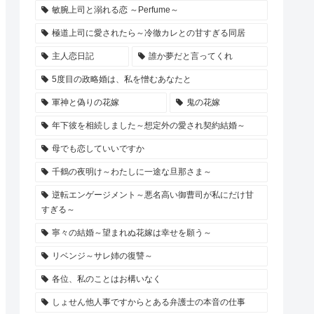
敏腕上司と溺れる恋 ～Perfume～
極道上司に愛されたら～冷徹カレとの甘すぎる同居
主人恋日記
誰か夢だと言ってくれ
5度目の政略婚は、私を憎むあなたと
軍神と偽りの花嫁
鬼の花嫁
年下彼を相続しました～想定外の愛され契約結婚～
母でも恋していいですか
千鶴の夜明け～わたしに一途な旦那さま～
逆転エンゲージメント～悪名高い御曹司が私にだけ甘
すぎる～
寧々の結婚～望まれぬ花嫁は幸せを願う～
リベンジ～サレ姉の復讐～
各位、私のことはお構いなく
しょせん他人事ですからとある弁護士の本音の仕事