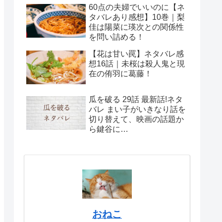
美早の母親は大反対！
60点の夫婦でいいのに【ネ
タバレあり感想】10巻｜梨
佳は陽菜に瑛次との関係性
を問い詰める！
【花は甘い罠】ネタバレ感
想16話｜未桜は殺人鬼と現
在の侑羽に葛藤！
瓜を破る 29話 最新話!ネタ
バレ まい子がいきなり話を
切り替えて、映画の話題か
ら鍵谷に…
おねこ