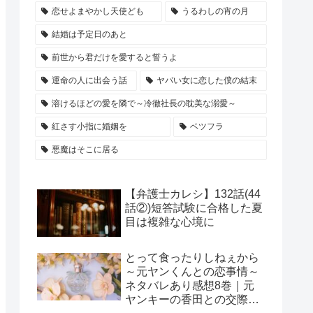
恋せよまやかし天使ども
うるわしの宵の月
結婚は予定日のあと
前世から君だけを愛すると誓うよ
運命の人に出会う話
ヤバい女に恋した僕の結末
溶けるほどの愛を隣で～冷徹社長の耽美な溺愛～
紅さす小指に婚姻を
ベツフラ
悪魔はそこに居る
【弁護士カレシ】132話(44
話②)短答試験に合格した夏
目は複雑な心境に
とって食ったりしねぇから
～元ヤンくんとの恋事情～
ネタバレあり感想8巻｜元
ヤンキーの香田との交際に