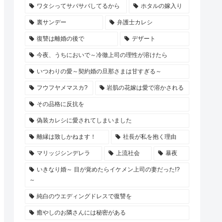
ワタシってサバサバしてるから
ホタルの嫁入り
裏サンデー
弁護士カレシ
復讐は離婚の後で
デザート
今夜、うちにおいで～冷徹上司の理性が溶けたら
いつわりの愛～契約婚の旦那さまは甘すぎる～
フウフヤメマスカ?
岩肌の花嫁は愛で溶かされる
その品格に反抗を
偽装カレシに愛されてしまいました
離縁は致しかねます！
社長が私を抱く理由
マリッジシンデレラ
上流社会
暴夜
いきなり婚～ 目が覚めたらイケメン上司の妻だった!?
～
純白のウエディングドレスで復讐を
癒やしのお隣さんには秘密がある