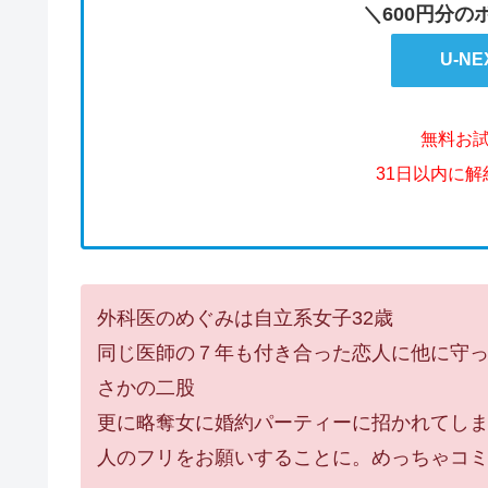
＼600円分
U-N
無料お
31日以内に
外科医のめぐみは自立系女子32歳
同じ医師の７年も付き合った恋人に他に守
さかの二股
更に略奪女に婚約パーティーに招かれてし
人のフリをお願いすることに。めっちゃコ