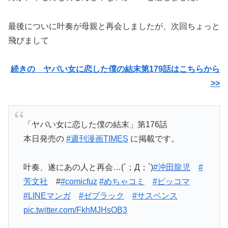
最後についに叶奏が母親と再会しましたが、次回ちょっと
飛びまして
続きの ヤバい女に恋した僕の結末第179話はこちらから
>>
「ヤバい女に恋した僕の結末」第176話
本日発売の
#週刊漫画TIMES
に掲載です。
叶奏、遂にあの人と再会…(´；Д；`)
#沖田龍児
#
芳文社
#
#comicfuz
#めちゃコミ
#ピッコマ
#LINEマンガ
#ゼブラック
#サスペンス
pic.twitter.com/FkhMJHsOB3