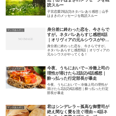
読スルー
子宮恋愛29話(3)ネタバレあり感想｜山手
はまきのメッセージを既読スルー
身分差に終わった恋を、今さらで
マンガあらすじ
すが。ネタバレあらすじ感想8話
｜オリヴィアの元ルシウスがやっ
てくる！
身分差に終わった恋を、今さらですが。
ネタバレあらすじ感想8話｜オリヴィアの
元ルシウスがやってくる！
今夜、うちにおいで～冷徹上司の
マンガあらすじ
理性が溶けたら2話(2)4話感想｜
酔っ払った行定部長が暴走
今夜、うちにおいで～冷徹上司の理性が
溶けたら2話(2)4話感想｜酔っ払った行定
部長が暴走
君はシンデレラ～孤高な御曹司が
マンガあらすじ
絶え間なく愛を注ぐ理由～4話ネ