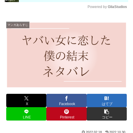
Powered by 
GliaStudios
M
u
マンガあらすじ
t
e
X
Facebook
はてブ
LINE
Pinterest
コピー
2022.02.18
2022.10.30