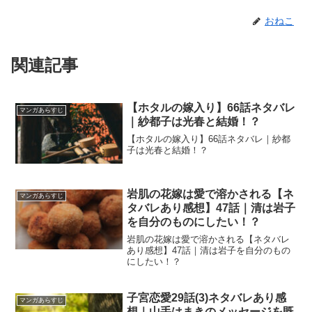
おねこ
関連記事
【ホタルの嫁入り】66話ネタバレ
マンガあらすじ
｜紗都子は光春と結婚！？
【ホタルの嫁入り】66話ネタバレ｜紗都
子は光春と結婚！？
岩肌の花嫁は愛で溶かされる【ネ
マンガあらすじ
タバレあり感想】47話｜清は岩子
を自分のものにしたい！？
岩肌の花嫁は愛で溶かされる【ネタバレ
あり感想】47話｜清は岩子を自分のもの
にしたい！？
子宮恋愛29話(3)ネタバレあり感
マンガあらすじ
想｜山手はまきのメッセージを既