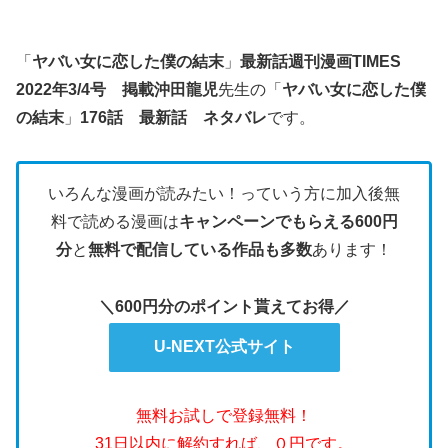
「
ヤバい女に恋した僕の結末
」
最新話
週刊漫画TIMES
2022年3/4号 掲載
沖田龍児
先生の「
ヤバい女に恋した僕
の結末
」
176話
最新話
ネタバレ
です。
いろんな漫画が読みたい！っていう方に加入後無
料で読める漫画は
キャンペーンでもらえる600円
分
と
無料で配信している作品も多数
あります！
＼600円分のポイント貰えてお得／
U-NEXT公式サイト
無料お試しで登録無料！
31日以内に解約すれば、０円です。