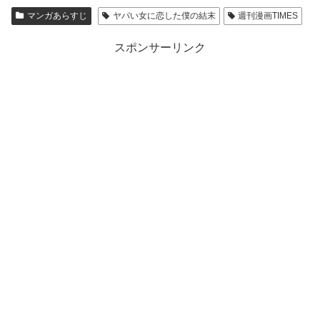
マンガあらすじ
ヤバい女に恋した僕の結末
週刊漫画TIMES
スポンサーリンク