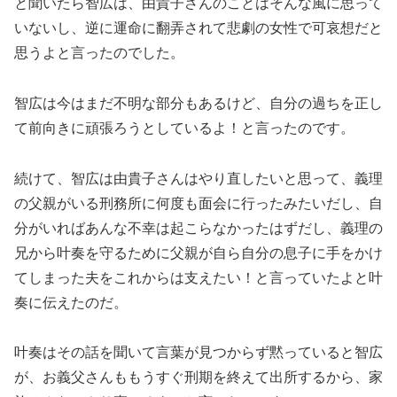
と聞いたら智広は、由貴子さんのことはそんな風に思って
いないし、逆に運命に翻弄されて悲劇の女性で可哀想だと
思うよと言ったのでした。
智広は今はまだ不明な部分もあるけど、自分の過ちを正し
て前向きに頑張ろうとしているよ！と言ったのです。
続けて、智広は由貴子さんはやり直したいと思って、義理
の父親がいる刑務所に何度も面会に行ったみたいだし、自
分がいればあんな不幸は起こらなかったはずだし、義理の
兄から叶奏を守るために父親が自ら自分の息子に手をかけ
てしまった夫をこれからは支えたい！と言っていたよと叶
奏に伝えたのだ。
叶奏はその話を聞いて言葉が見つからず黙っていると智広
が、お義父さんももうすぐ刑期を終えて出所するから、家