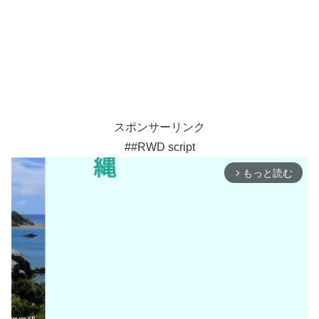
スポンサーリンク
##RWD script
もっと読む
arrow_forward_ios