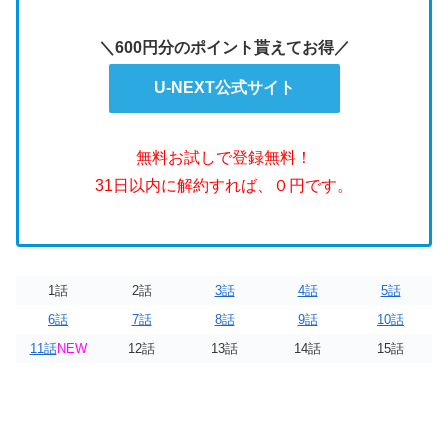
＼600円分のポイント貰えてお得／
U-NEXT公式サイト
無料お試しで登録無料！
31日以内に解約すれば、０円です。
1話
2話
3話
4話
5話
6話
7話
8話
9話
10話
11話
NEW
12話
13話
14話
15話