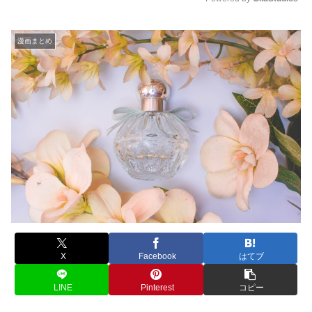
M
u
漫画まとめ
t
e
X
Facebook
はてブ
LINE
Pinterest
コピー