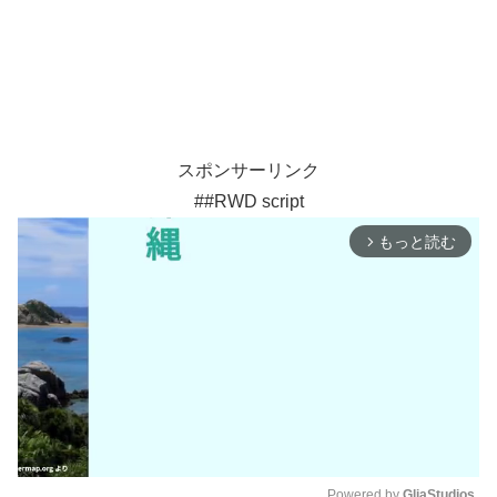
スポンサーリンク
##RWD script
もっと読む
arrow_forward_ios
Powered by 
GliaStudios