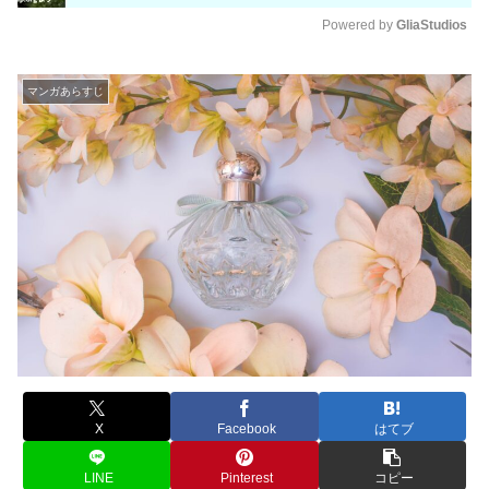
Powered by 
GliaStudios
M
u
マンガあらすじ
t
e
X
Facebook
はてブ
LINE
Pinterest
コピー