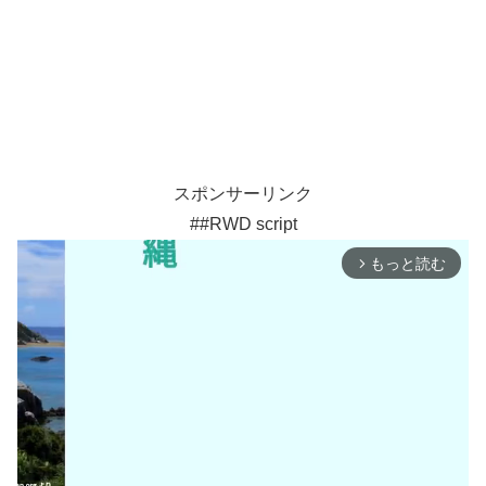
スポンサーリンク
##RWD script
もっと読む
arrow_forward_ios