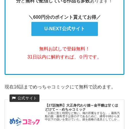
分
と
無料で配信している作品も多数
あります！
＼600円分のポイント貰えてお得／
U-NEXT公式サイト
無料お試しで登録無料！
31日以内に解約すれば、０円です。
現在16話までめっちゃコミックにて無料で読めます。
【27話無料】大正身代わり婚～金平糖は甘くほ
どけて～ - めちゃコミック
「お前に割く時間など無い。俺の邪魔をするな。」藤島汽
船の娘・藤島雪子は妾の子であるために、継母や姉から女
中以下の扱いを受けていた。娘を政略の道具としてしか見
ていない父親の計画...