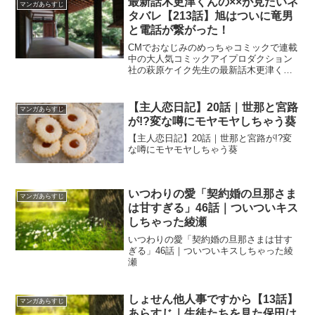
最新話木更津くんの××が見たいネ
マンガあらすじ
タバレ【213話】旭はついに竜男
と電話が繋がった！
CMでおなじみのめっちゃコミックで連載
中の大人気コミックアイプロダクション
社の萩原ケイク先生の最新話木更津くん
の××が見たいネタバレ【213話】旭はつ
いに竜男と電話が繋がった！
【主人恋日記】20話｜世那と宮路
マンガあらすじ
が!?変な噂にモヤモヤしちゃう葵
【主人恋日記】20話｜世那と宮路が!?変
な噂にモヤモヤしちゃう葵
いつわりの愛「契約婚の旦那さま
マンガあらすじ
は甘すぎる」46話｜ついついキス
しちゃった綾瀬
いつわりの愛「契約婚の旦那さまは甘す
ぎる」46話｜ついついキスしちゃった綾
瀬
しょせん他人事ですから【13話】
マンガあらすじ
あらすじ｜生徒たちを見た保田は