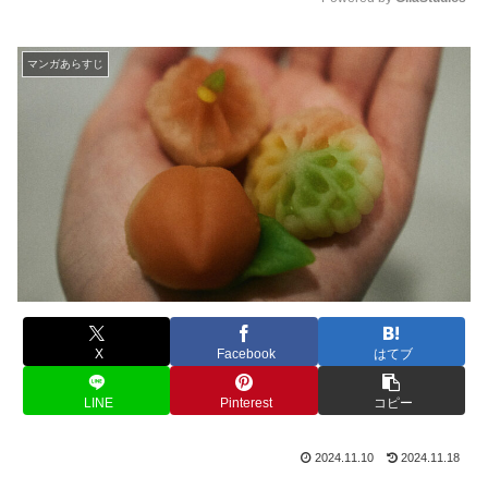
M
u
マンガあらすじ
t
e
X
Facebook
はてブ
LINE
Pinterest
コピー
2024.11.10
2024.11.18