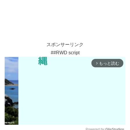
スポンサーリンク
##RWD script
もっと読む
arrow_forward_ios
Powered by 
GliaStudios