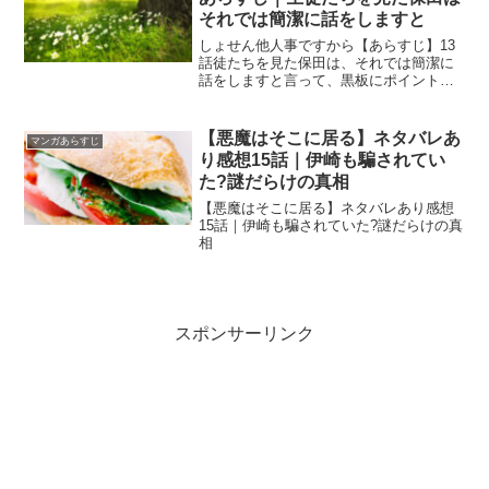
それでは簡潔に話をしますと
しょせん他人事ですから【あらすじ】13
話徒たちを見た保田は、それでは簡潔に
話をしますと言って、黒板にポイントを
書き出しました。
【悪魔はそこに居る】ネタバレあ
マンガあらすじ
り感想15話｜伊崎も騙されてい
た?謎だらけの真相
【悪魔はそこに居る】ネタバレあり感想
15話｜伊崎も騙されていた?謎だらけの真
相
スポンサーリンク