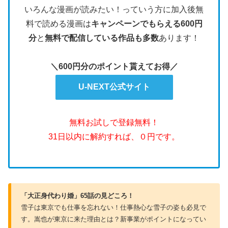
いろんな漫画が読みたい！っていう方に加入後無
料で読める漫画は
キャンペーンでもらえる600円
分
と
無料で配信している作品も多数
あります！
＼600円分のポイント貰えてお得／
U-NEXT公式サイト
無料お試しで登録無料！
31日以内に解約すれば、０円です。
「大正身代わり婚」65話の見どころ！
雪子は東京でも仕事を忘れない！仕事熱心な雪子の姿も必見で
す。嵩也が東京に来た理由とは？新事業がポイントになってい