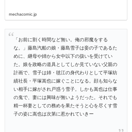
mechacomic.jp
「お前に割く時間など無い。俺の邪魔をする
な。」藤島汽船の娘・藤島雪子は妾の子であるた
めに、継母や姉から女中以下の扱いを受けてい
た。娘を政略の道具としてしか見ていない父親の
計画で、雪子は姉・毬江の身代わりとして平塚紡
績社長・平塚嵩也に嫁ぐことになる。顔も知らな
い相手に嫁がされ戸惑う雪子。しかも嵩也は仕事
の鬼で、妻には興味が無いようだった。それでも
精一杯妻としての務めを果たそうと心を尽くす雪
子の姿に嵩也は次第に惹かれていきー