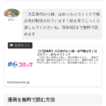
「大正身代わり婚」はめっちゃコミックで独
おねこ
占先行配信されています！絵を見てじっくり
楽しんでくださいね。現在4話まで無料で読
めます
【27話無料】大正身代わり婚～金平糖は甘くほ
どけて～ - めちゃコミック
「お前に割く時間など無い。俺の邪魔をするな。」藤島汽
船の娘・藤島雪子は妾の子であるために、継母や姉から女
中以下の扱いを受けていた。娘を政略の道具としてしか見
ていない父親の計画...
mechacomic.jp
漫画を無料で読む方法