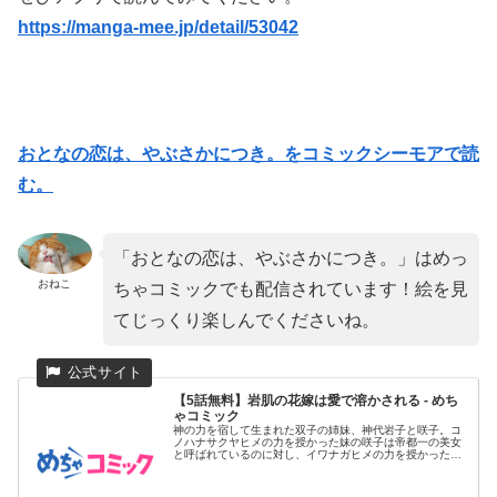
https://manga-mee.jp/detail/53042
おとなの恋は、やぶさかにつき。をコミックシーモアで読
む。
「おとなの恋は、やぶさかにつき。」はめっ
おねこ
ちゃコミックでも配信されています！絵を見
てじっくり楽しんでくださいね。
【5話無料】岩肌の花嫁は愛で溶かされる - めち
ゃコミック
神の力を宿して生まれた双子の姉妹、神代岩子と咲子。コ
ノハナサクヤヒメの力を授かった妹の咲子は帝都一の美女
と呼ばれているのに対し、イワナガヒメの力を授かった姉
の岩子は全身を岩で...