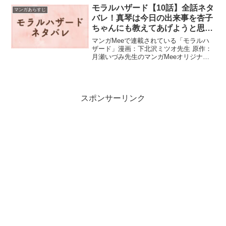
モラルハザード【10話】全話ネタ
マンガあらすじ
バレ！真琴は今日の出来事を杏子
ちゃんにも教えてあげようと思
い…
マンガMeeで連載されている「モラルハ
ザード」漫画：下北沢ミツオ先生 原作：
月瀬いづみ先生のマンガMeeオリジナル
作品です。10話のネタバレです。真琴は
今日の出来事を杏子ちゃんにも教えてあ
げようと思い...
スポンサーリンク