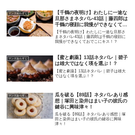
【千鶴の夜明け】わたしに一途な
マンガあらすじ
旦那さまネタバレ43話｜藤四郎は
千鶴の寝顔に我慢ができなくてお
でこにキス！？
【千鶴の夜明け】わたしに一途な旦那さ
まネタバレ43話｜藤四郎は千鶴の寝顔に
我慢ができなくておでこにキス！？
【蜜と劇薬】13話ネタバレ｜碧子
マンガあらすじ
は雄大ではなく瑛を選ぶ！？
【蜜と劇薬】13話ネタバレ｜碧子は雄大
ではなく瑛を選ぶ！？
瓜を破る【89話】ネタバレあり感
マンガあらすじ
想｜塚田と染井はまい子の彼氏の
鍵谷に興味津々！
瓜を破る【89話】ネタバレあり感想｜塚
田と染井はまい子の彼氏の鍵谷に興味
津々！