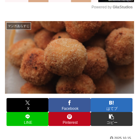
Powered by 
GliaStudios
M
u
マンガあらすじ
t
e
X
Facebook
はてブ
LINE
Pinterest
コピー
2025.10.15