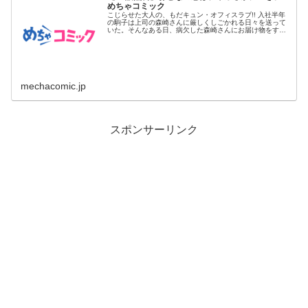
めちゃコミック
こじらせた大人の、もだキュン・オフィスラブ!! 入社半年
の駒子は上司の森崎さんに厳しくしごかれる日々を送って
いた。そんなある日、病欠した森崎さんにお届け物をする
ために自宅へ行...
mechacomic.jp
スポンサーリンク