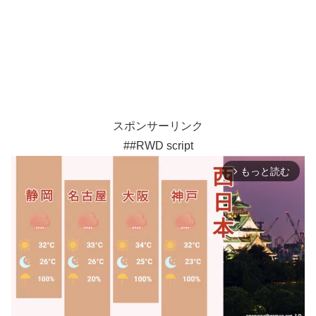
スポンサーリンク
##RWD script
もっと読む
arrow_forward_ios