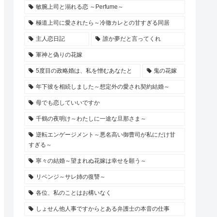
敏腕上司と溺れる恋 ～Perfume～
極道上司に愛されたら～冷徹カレとの甘すぎる同居
主人恋日記
誰か夢だと言ってくれ
軍神と偽りの花嫁
5度目の政略婚は、私を憎むあなたと
鬼の花嫁
年下彼を相続しました～想定外の愛され契約結婚～
母でも恋していいですか
千鶴の夜明け～わたしに一途な旦那さま～
逆転エンゲージメント～悪名高い御曹司が私にだけ甘
すぎる～
寧々の結婚～望まれぬ花嫁は幸せを願う～
リベンジ～サレ姉の復讐～
各位、私のことはお構いなく
しょせん他人事ですからとある弁護士の本音の仕事