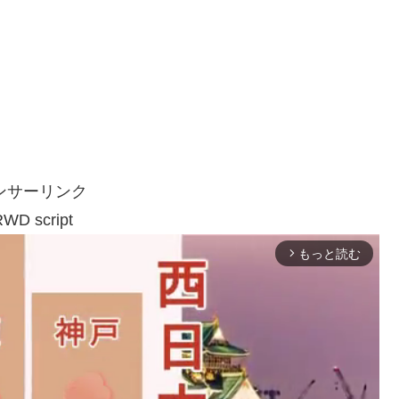
ンサーリンク
WD script
もっと読む
arrow_forward_ios