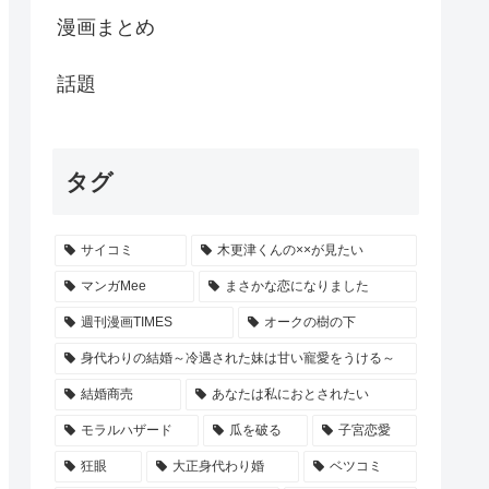
漫画まとめ
話題
タグ
サイコミ
木更津くんの××が見たい
マンガMee
まさかな恋になりました
週刊漫画TIMES
オークの樹の下
身代わりの結婚～冷遇された妹は甘い寵愛をうける～
結婚商売
あなたは私におとされたい
モラルハザード
瓜を破る
子宮恋愛
狂眼
大正身代わり婚
ベツコミ