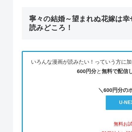
寧々の結婚～望まれぬ花嫁は幸せを
読みどころ！
いろんな漫画が読みたい！っていう方に加
600円分
と
無料で配信
＼600円分
U-N
無料お