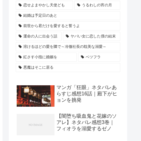
恋せよまやかし天使ども
うるわしの宵の月
結婚は予定日のあと
前世から君だけを愛すると誓うよ
運命の人に出会う話
ヤバい女に恋した僕の結末
溶けるほどの愛を隣で～冷徹社長の耽美な溺愛～
紅さす小指に婚姻を
ベツフラ
悪魔はそこに居る
マンガ「狂眼」ネタバレあ
らすじ感想16話｜殿下がヒ
ョンを挑発
【闇堕ち吸血鬼と花嫁のソ
アレ】ネタバレ感想3巻｜
フィオラを溺愛するゼノ