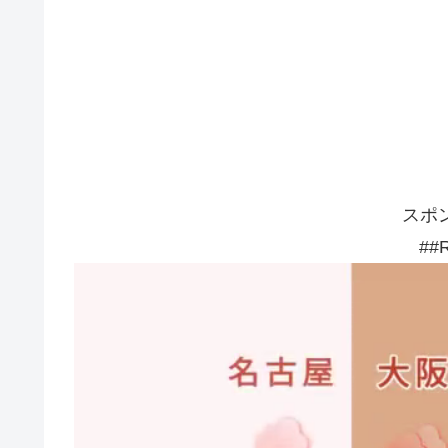
スポ
##R