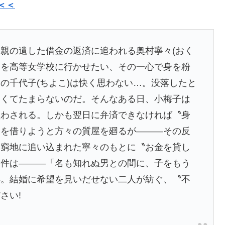
＜＜
親の遺した借金の返済に追われる奥村寧々(おく
こ)を高等女学校に行かせたい、その一心で身を粉
の千代子(ちよこ)は快く思わない…。没落したと
しくてたまらないのだ。そんなある日、小梅子は
負わされる。しかも翌日に弁済できなければ〝身
金を借りようと方々の質屋を廻るが―――その反
、窮地に追い込まれた寧々のもとに〝お金を貸し
条件は―――「名も知れぬ男との間に、子をもう
―。結婚に希望を見いだせない二人が紡ぐ、〝不
さい!