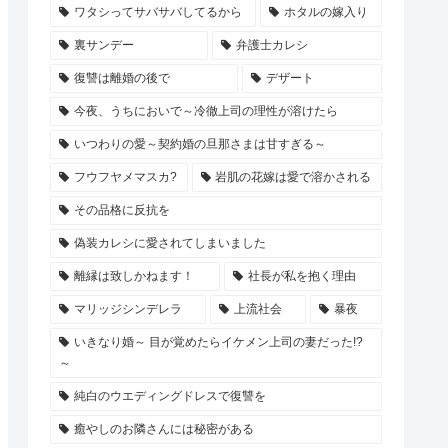
ワタシってサバサバしてるから
ホタルの嫁入り
裏サンデー
弁護士カレシ
復讐は離婚の後で
デザート
今夜、うちにおいで～冷徹上司の理性が溶けたら
いつわりの愛～契約婚の旦那さまは甘すぎる～
フウフヤメマスカ?
岩肌の花嫁は愛で溶かされる
その品格に反抗を
偽装カレシに愛されてしまいました
離縁は致しかねます！
社長が私を抱く理由
マリッジシンデレラ
上流社会
暴夜
いきなり婚～ 目が覚めたらイケメン上司の妻だった!?
～
純白のウエディングドレスで復讐を
癒やしのお隣さんには秘密がある