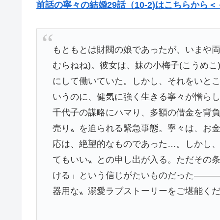
前話の寧々の結婚29話（10-2)はこちらから＜
もともとは財閥の娘であったが、いまや両
むらねね)。彼女は、妹の小梅子(こうめ
にして働いていた。しかし、それをいとこ
いうのに、健気に強く生きる寧々が憎ら
千代子の謀略にハマり、多額の借金を背
売り〟を迫られる緊急事態。寧々は、お
応は、絶望的なものであった…。しかし
てもいい〟との申し出が入る。ただその
ける」という信じがたいものだった――
器用な〟溺愛ラブストーリーをご堪能くだ