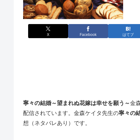
X
Facebook
はてブ
寧々の結婚～望まれぬ花嫁は幸せを願う～
金
配信されています。金森ケイタ先生の
寧々の結
想（ネタバレあり）です。