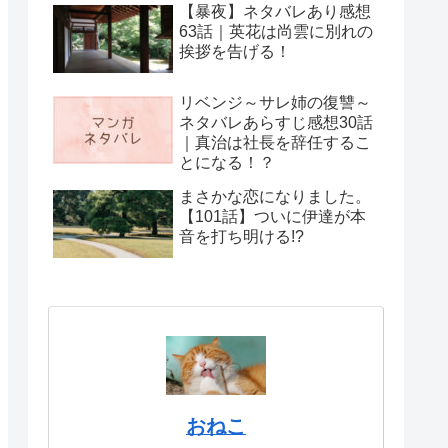
【暴夜】ネタバレあり感想
63話｜英花は尚雲に別れの
挨拶を告げる！
リベンジ～サレ姉の復讐～
ネタバレあらすじ感想30話
｜真治は社長を辞任するこ
とになる！？
まさかな恋になりました。
【101話】ついに伊達が本
音を打ち明ける!?
おねこ