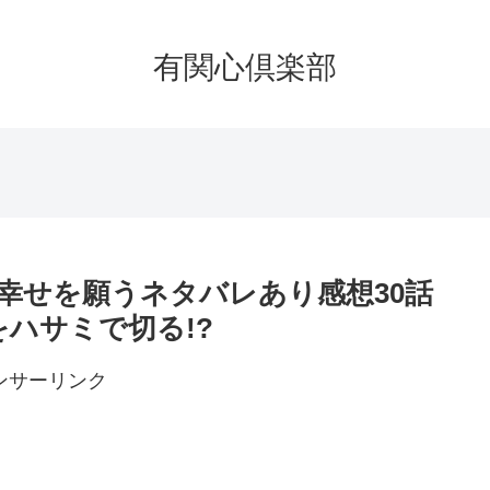
有関心倶楽部
幸せを願うネタバレあり感想30話
をハサミで切る!?
ンサーリンク