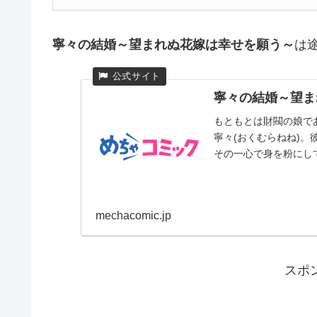
寧々の結婚～望まれぬ花嫁は幸せを願う～
は
寧々の結婚～望ま
もともとは財閥の娘で
寧々(おくむらねね)。
その一心で身を粉にして働
mechacomic.jp
スポ