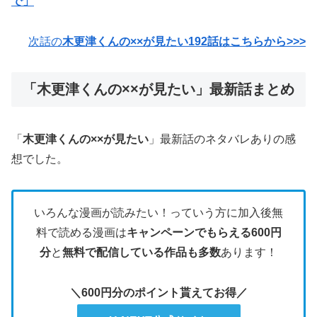
で」
次話の
木更津くんの××が見たい192話はこちらから>>>
「木更津くんの××が見たい」最新話まとめ
「
木更津くんの××が見たい
」最新話のネタバレありの感
想でした。
いろんな漫画が読みたい！っていう方に加入後無
料で読める漫画は
キャンペーンでもらえる600円
分
と
無料で配信している作品も多数
あります！
＼600円分のポイント貰えてお得／