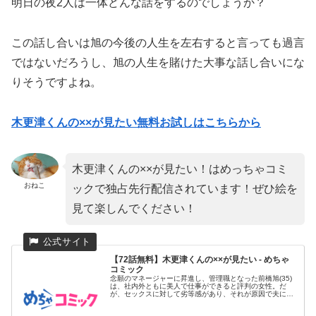
明日の夜2人は一体どんな話をするのでしょうか？
この話し合いは旭の今後の人生を左右すると言っても過言
ではないだろうし、旭の人生を賭けた大事な話し合いにな
りそうですよね。
木更津くんの××が見たい無料お試しはこちらから
木更津くんの××が見たい！はめっちゃコミ
おねこ
ックで独占先行配信されています！ぜひ絵を
見て楽しんでください！
【72話無料】木更津くんの××が見たい - めちゃ
コミック
念願のマネージャーに昇進し、管理職となった前橋旭(35)
は、社内外ともに美人で仕事ができると評判の女性。だ
が、セックスに対して劣等感があり、それが原因で夫にも
浮気をされバツイ...