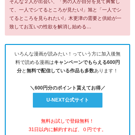
そんな２人が出会い、「男の人が自分を見て興奮し
て、一人でシてるところが見たい!」旭と「一人でシ
てるところを見られたい!」木更津の需要と供給が一
致してお互いの性欲を解消し始める…
いろんな漫画が読みたい！っていう方に加入後無
料で読める漫画は
キャンペーンでもらえる600円
分
と
無料で配信している作品も多数
あります！
＼600円分のポイント貰えてお得／
U-NEXT公式サイト
無料お試しで登録無料！
31日以内に解約すれば、０円です。