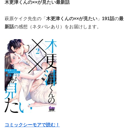
木更津くんの××が見たい最新話
萩原ケイク先生の「
木更津くんの××が見たい
」
191話
の
最
新話
の感想（ネタバレあり）をお届けします。
コミックシーモアで読む！