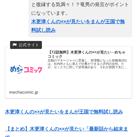
と復縁する気満々！？竜男の発言がポイント
になっています。
木更津くんの××が見たいをまんが王国で無
料試し読み
【72話無料】木更津くんの××が見たい - めちゃ
コミック
念願のマネージャーに昇進し、管理職となった前橋旭(35)
は、社内外ともに美人で仕事ができると評判の女性。だ
が、セックスに対して劣等感があり、それが原因で夫にも
浮気をされバツイ...
mechacomic.jp
木更津くんの××が見たいをまんが王国で無料試し読み
【まとめ】木更津くんの××が見たい「最新話から結末ま