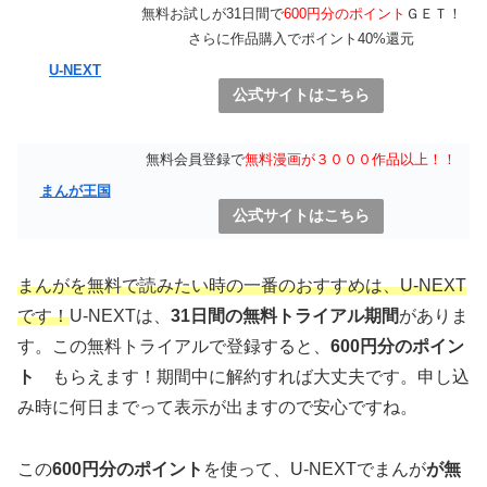
無料お試しが31日間で
600円分のポイント
ＧＥＴ！
さらに作品購入でポイント40%還元
U-NEXT
公式サイトはこちら
無料会員登録で
無料漫画が３０００作品以上！！
まんが王国
公式サイトはこちら
まんがを無料で読みたい時の一番のおすすめは、U-NEXT
です！
U-NEXTは、
31日間の無料トライアル期間
がありま
す。この無料トライアルで登録すると、
600円分のポイン
ト
もらえます！期間中に解約すれば大丈夫です。申し込
み時に何日までって表示が出ますので安心ですね。
この
600円分のポイント
を使って、U-NEXTでまんが
が無