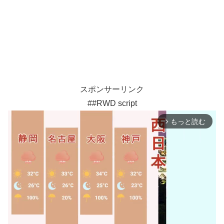
スポンサーリンク
##RWD script
もっと読む
arrow_forward_ios