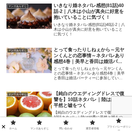
いきなり婚ネタバレ感想(81話)40
マンガあらすじ
話-2｜八木は小山が真央に好意を
抱いていることに気づく！
いきなり婚ネタバレ感想(81話)40話-2｜八
木は小山が真央に好意を抱いていること
に気づく！
とって食ったりしねぇから～元ヤ
マンガあらすじ
ンくんとの恋事情～ネタバレあり
感想4巻｜美早と香田は婚活パー
ティーに参加していた！？
とって食ったりしねぇから～元ヤンくん
との恋事情～ネタバレあり感想4巻｜美早
と香田は婚活パーティーに参加してい
た！？
【純白のウエディングドレスで復
マンガあらすじ
讐を】10話ネタバレ｜陸は紗季に
平然と嘘をつく
【純白のウエディングドレスで復讐を】
10話ネタバレ｜陸は紗季に平然と嘘をつ
く
プライバシーポリシ
ホーム
マンガあらすじ
問い合わせ
運営者情報
ー