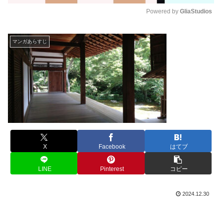
Powered by 
GliaStudios
M
u
マンガあらすじ
t
e
X
Facebook
はてブ
LINE
Pinterest
コピー
2024.12.30