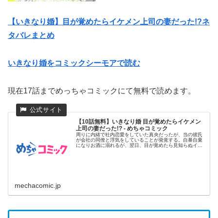
【いきなり婚】目が覚めたらイケメン上司の妻だった!?ネ
タバレまとめ
いきなり婚をコミックシーモアで読む
現在17話までめっちゃコミックにて無料で読めます。
【10話無料】いきなり婚 目が覚めたらイケメン
上司の妻だった!? - めちゃコミック
周りに内緒で社内恋愛をしていた真央だったが、当の彼氏
が会社の同僚と浮気をしていることが発覚する。自暴自棄
になりお酒に溺れるが、翌日、目が覚めたら見知らぬイケ
メンのベッドの中だ...
mechacomic.jp