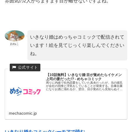
雰囲気の2人からますます目が離せないですよね。
いきなり婚はめっちゃコミックで配信されて
おねこ
います！絵を見てじっくり楽しんでください
ね。
【10話無料】いきなり婚 目が覚めたらイケメン
上司の妻だった!? - めちゃコミック
周りに内緒で社内恋愛をしていた真央だったが、当の彼氏
が会社の同僚と浮気をしていることが発覚する。自暴自棄
になりお酒に溺れるが、翌日、目が覚めたら見知らぬイケ
メンのベッドの中だ...
mechacomic.jp
いきなり婚をコミックシーモアで読む