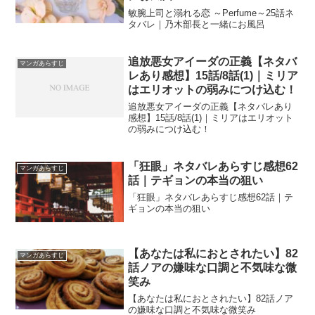
敏腕上司と溺れる恋 ～Perfume～25話ネ
タバレ｜乃木部長と一緒にお風呂
追放悪女アイーダの正義【ネタバ
マンガあらすじ
レあり感想】15話/8話(1)｜ミリア
はエリオットの弱みにつけ込む！
追放悪女アイーダの正義【ネタバレあり
感想】15話/8話(1)｜ミリアはエリオット
の弱みにつけ込む！
「狂眼」ネタバレあらすじ感想62
マンガあらすじ
話｜テギョンの本当の狙い
「狂眼」ネタバレあらすじ感想62話｜テ
ギョンの本当の狙い
【あなたは私におとされたい】82
マンガあらすじ
話ノアの嫌味な口調と不気味な微
笑み
【あなたは私におとされたい】82話ノア
の嫌味な口調と不気味な微笑み