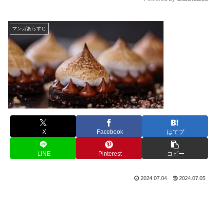
M
u
マンガあらすじ
t
e
X
Facebook
はてブ
LINE
Pinterest
コピー
2024.07.04
2024.07.05