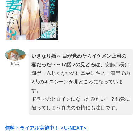
いきなり婚～ 目が覚めたらイケメン上司の
おねこ
妻だった!?～17
話-2
の見どろは、
安藤部長は
罰ゲームじゃないのに真央にキス！海岸での
2人のキスシーンが見どころになっていま
す。
ドラマのヒロインになったみたい！？錯覚に
陥ってしまう真央の心情にも注目です。
無料トライアル実施中！＜U-NEXT＞