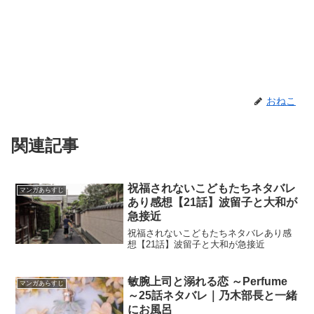
おねこ
関連記事
祝福されないこどもたちネタバレ
マンガあらすじ
あり感想【21話】波留子と大和が
急接近
祝福されないこどもたちネタバレあり感
想【21話】波留子と大和が急接近
敏腕上司と溺れる恋 ～Perfume
マンガあらすじ
～25話ネタバレ｜乃木部長と一緒
にお風呂