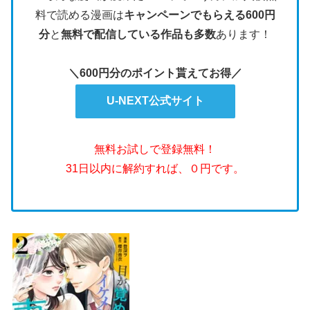
料で読める漫画は
キャンペーンでもらえる600円
分
と
無料で配信している作品も多数
あります！
＼600円分のポイント貰えてお得／
U-NEXT公式サイト
無料お試しで登録無料！
31日以内に解約すれば、０円です。