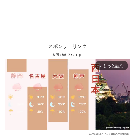
スポンサーリンク
##RWD script
もっと読む
arrow_forward_ios
Powered by 
GliaStudios