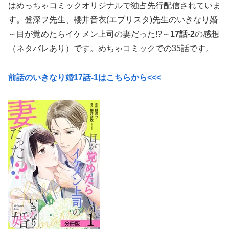
は
めっちゃコミックオリジナルで独占先行配信されていま
す。
登深ヲ先生、
櫻井音衣(エブリスタ)先生
の
いきなり婚
～目が覚めたらイケメン上司の妻だった!?～
17
話-2
の感想
（ネタバレあり）です。めちゃコミックでの35話です。
前話のいきなり婚17話-1はこちらから<<<