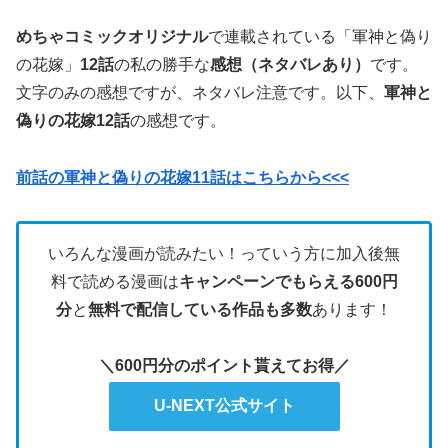
めちゃコミックオリジナル
で連載されている「軍神と偽り
の花嫁」
12話
の私の勝手な
感想（ネタバレあり）
です。
文字のみの感想ですが、ネタバレ注意です。
以下、
軍神と
偽りの花嫁12
話
の感想です。
前話の軍神と偽りの花嫁11話はこちらから<<<
いろんな漫画が読みたい！っていう方に加入後無
料で読める漫画は
キャンペーンでもらえる600円
分
と
無料で配信している作品も多数
あります！
＼600円分のポイント貰えてお得／
U-NEXT公式サイト