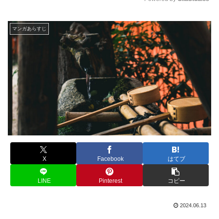
M
u
マンガあらすじ
t
e
X
Facebook
はてブ
LINE
Pinterest
コピー
2024.06.13