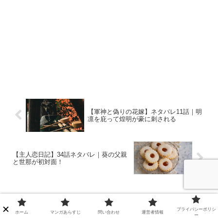
【軍神と偽りの花嫁】ネタバレ11話｜明
凛を庇って煌明が豪に刺される
【主人恋日記】34話ネタバレ｜葵の父親
と世那が初対面！
コメント
プライバシーポリシ
ホーム
マンガあらすじ
問い合わせ
運営者情報
ー