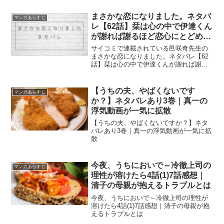
も12年前から旭に惹かれていた！？
まさかな恋になりました。ネタバ
マンガあらすじ
レ【62話】栞は心の中で伊達くん
が謝れば謝るほど恋心にとどめを
刺されて
サイコミで連載されている邑咲奇先生の
まさかな恋になりました。ネタバレ【62
話】栞は心の中で伊達くんが謝れば謝る
ほど恋心にとどめを刺されて
【うちの夫、やばくないです
マンガあらすじ
か？】ネタバレあり3巻｜真一の
浮気動画が一気に拡散
【うちの夫、やばくないですか？】ネタ
バレあり3巻｜真一の浮気動画が一気に拡
散
今夜、うちにおいで～冷徹上司の
マンガあらすじ
理性が溶けたら4話(1)7話感想｜
清子の母親が抱えるトラブルとは
今夜、うちにおいで～冷徹上司の理性が
溶けたら4話(1)7話感想｜清子の母親が抱
えるトラブルとは