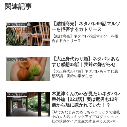
関連記事
【結婚商売】ネタバレ99話マルソ
マンガあらすじ
ーを拒否するカトリーヌ
【結婚商売】ネタバレ99話マルソーを拒
否するカトリーヌ
【大正身代わり婚】ネタバレあら
マンガあらすじ
すじ感想38話｜実鈴の嫌がらせ
【大正身代わり婚】ネタバレあらすじ感
想38話｜実鈴の嫌がらせ
木更津くんの××が見たいネタバレ
マンガあらすじ
番外編【221話】実は竜男も12年
前から旭に惹かれていた！？
CMでおなじみのめっちゃコミックで連載
中の大人気コミックアイプロダクション
社の萩原ケイク先生の木更津くんの××が
見たいネタバレ番外編【221話】実は竜男