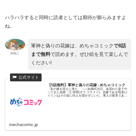
ハラハラすると同時に読者としては期待が膨らみますよ
ね。
軍神と偽りの花嫁は、めちゃコミック
で8話
おねこ
まで無料
で読めます。ぜひ絵を見て楽しんで
ください!
【5話無料】軍神と偽りの花嫁 - めちゃコミック
「私の嫁を迎えに来た」 ――結婚式当日、血濡れた姿でや
ってきた花婿・汪 煌明(オウ コウメイ)。花嫁である明凛(メ
イリン)はその姿に怯えを隠せずにいた。軍人の家系である
汪家は...
mechacomic.jp