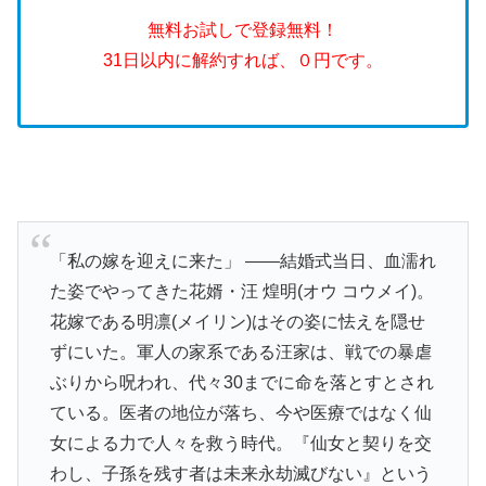
無料お試しで登録無料！
31日以内に解約すれば、０円です。
「私の嫁を迎えに来た」 ――結婚式当日、血濡れ
た姿でやってきた花婿・汪 煌明(オウ コウメイ)。
花嫁である明凛(メイリン)はその姿に怯えを隠せ
ずにいた。軍人の家系である汪家は、戦での暴虐
ぶりから呪われ、代々30までに命を落とすとされ
ている。医者の地位が落ち、今や医療ではなく仙
女による力で人々を救う時代。『仙女と契りを交
わし、子孫を残す者は未来永劫滅びない』という