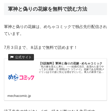
軍神と偽りの花嫁を無料で読む方法
軍神と偽りの花嫁は、めちゃコミックで独占先行配信され
ています。
7月３日まで、８話まで無料で読めます！
【5話無料】軍神と偽りの花嫁 - めちゃコミック
「私の嫁を迎えに来た」 ――結婚式当日、血濡れた姿でや
ってきた花婿・汪 煌明(オウ コウメイ)。花嫁である明凛(メ
イリン)はその姿に怯えを隠せずにいた。軍人の家系である
汪家は...
mechacomic.jp