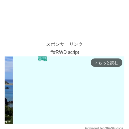
スポンサーリンク
##RWD script
もっと読む
arrow_forward_ios
Powered by 
GliaStudios