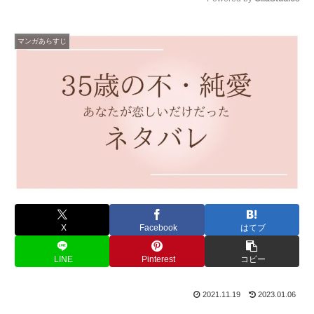
M
u
マンガあらすじ
t
e
X
Facebook
はてブ
LINE
Pinterest
コピー
2021.11.19
2023.01.06