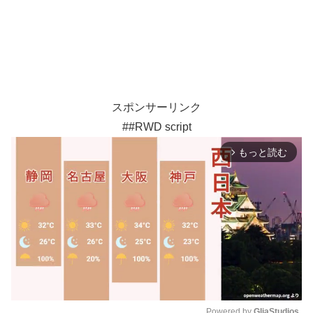
スポンサーリンク
##RWD script
もっと読む
arrow_forward_ios
Powered by 
GliaStudios