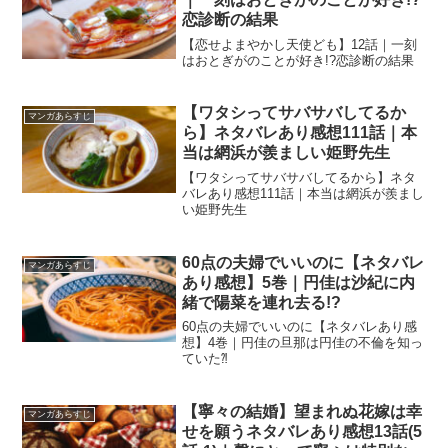
恋診断の結果
【恋せよまやかし天使ども】12話｜一刻
はおとぎがのことが好き!?恋診断の結果
【ワタシってサバサバしてるか
マンガあらすじ
ら】ネタバレあり感想111話｜本
当は網浜が羨ましい姫野先生
【ワタシってサバサバしてるから】ネタ
バレあり感想111話｜本当は網浜が羨まし
い姫野先生
60点の夫婦でいいのに【ネタバレ
マンガあらすじ
あり感想】5巻｜円佳は沙紀に内
緒で陽菜を連れ去る!?
60点の夫婦でいいのに【ネタバレあり感
想】4巻｜円佳の旦那は円佳の不倫を知っ
ていた⁈
【寧々の結婚】望まれぬ花嫁は幸
マンガあらすじ
せを願うネタバレあり感想13話(5