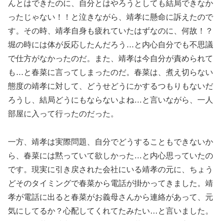
んとはできたのに、自分とはやろうとしても結局できなか
ったじゃない！！と泣きながら、靖孝に懸命に訴えたので
す。その時、靖孝自身も疲れていたはずなのに、何故！？
堀の時には体が反応したんだろう…と内心自分でも不思議
で仕方がなかったのだ。また、靖孝は今自分が責められて
も…と春菜に言ってしまったのだ。春菜は、煮え切らない
態度の靖孝に対して、どうせどうにかするつもりもないだ
ろうし、結局どうにもならないよね…と言いながら、一人
部屋に入って行ったのだった。
一方、靖孝は実際問題、自分でどうすることもできないか
ら、春菜には黙っていて欲しかった…と内心思っていたの
です。現実に引き戻された会社にいる靖孝の元に、ちょう
どそのタイミングで春菜から電話が掛かってきました。靖
孝が電話に出ると春菜がお義母さんから連絡があって、元
気にしてるか？心配してくれてたみたい…と言いました。