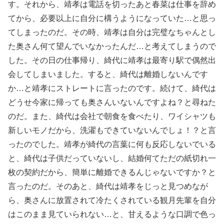
す。それから、靖孝は電話を切ったあと春菜は仕事を辞め
てから、必要以上に自分に構うようになっていた…と思っ
てしまったのだ。その時、靖孝は自分は完璧なちゃんとし
た奥さん何て望んでいなかったんだ…と考えてしまうので
した。その日の仕事帰り、綺代に靖孝は最寄り駅で偶然出
会してしまいました。すると、綺代は離婚しないんです
か…と靖孝にストレートに言ったのです。続けて、綺代は
どうせ今家に帰っても奥さんいないんですよね？と尋ねた
のだ。また、綺代は会社で朝食を食べたり、ワイシャツも
新しいモノだから、洗濯もできていないんでしょ！？と言
ったのでした。靖孝が綺代の言葉に何も反応しないでいる
と、綺代は子供だっていないし、結婚何てただの紙切れ一
枚の契約だから、簡単に離婚できるんじゃないですか？と
言ったのだ。そのあと、綺代は靖孝をじっと見つめなが
ら、奥さんに放置されて冷たくされている観月先輩を自分
はこのまま見ていられない…と、甘えるような口調で色っ