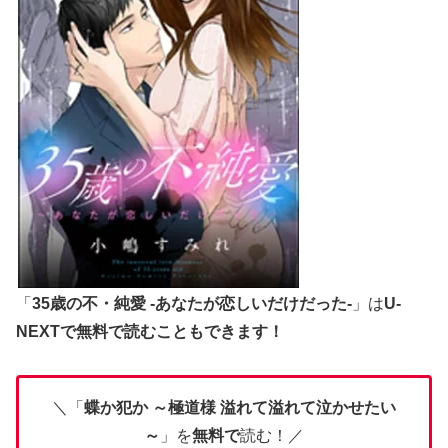
「
35歳の不・純愛 -あなたが恋しいだけだった-
」は
U-
NEXTで無料で読むこともできます！
＼「
蝶か犯か ～極道様 溢れて溢れて泣かせたい
～
」を
無料で
読む！／