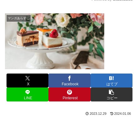
M
u
マンガあらすじ
t
e
X
Facebook
はてブ
LINE
Pinterest
コピー
2023.12.29
2024.01.06