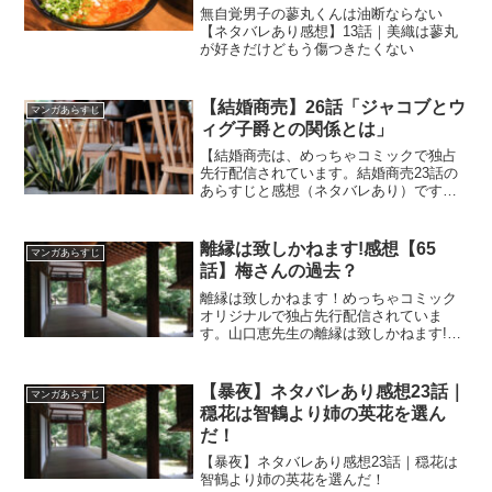
きたくない
無自覚男子の蓼丸くんは油断ならない
【ネタバレあり感想】13話｜美織は蓼丸
が好きだけどもう傷つきたくない
【結婚商売】26話「ジャコブとウ
マンガあらすじ
ィグ子爵との関係とは」
【結婚商売は、めっちゃコミックで独占
先行配信されています。結婚商売23話の
あらすじと感想（ネタバレあり）です。
現在５話までめっちゃコミックにて無料
で読めます。【結婚商売】26話「ジャコ
ブとウィグ子爵との関係とは」
離縁は致しかねます!感想【65
マンガあらすじ
話】梅さんの過去？
離縁は致しかねます！めっちゃコミック
オリジナルで独占先行配信されていま
す。山口恵先生の離縁は致しかねます!感
想【65話】梅さんの過去？
【暴夜】ネタバレあり感想23話｜
マンガあらすじ
穏花は智鶴より姉の英花を選ん
だ！
【暴夜】ネタバレあり感想23話｜穏花は
智鶴より姉の英花を選んだ！