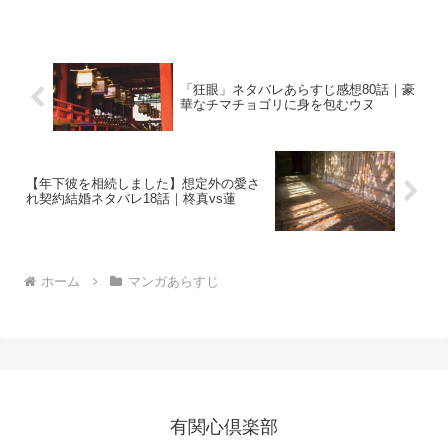
「狂眼」ネタバレあらすじ感想80話｜豪
華なチマチョゴリに身を包むウヌ
【年下彼を相続しました】想定外の愛さ
れ契約結婚ネタバレ18話｜柊真vs蓮
ホーム
マンガあらすじ
有関心倶楽部