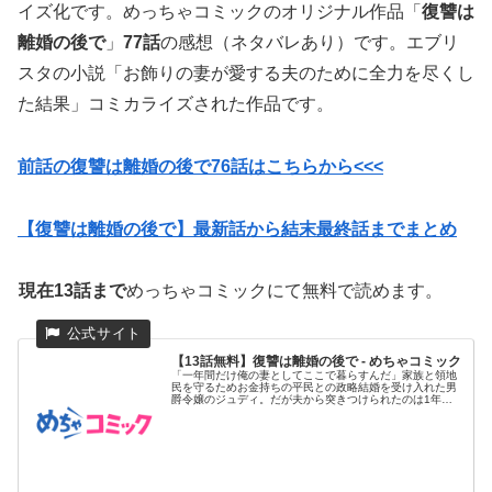
イズ化です。めっちゃコミックのオリジナル作品「
復讐は
離婚の後で
」
77話
の感想（ネタバレあり）です。エブリ
スタの小説「お飾りの妻が愛する夫のために全力を尽くし
た結果」コミカライズされた作品です。
前話の復讐は離婚の後で76話はこちらから<<<
【復讐は離婚の後で】最新話から結末最終話までまとめ
現在13話まで
めっちゃコミックにて無料で読めます。
【13話無料】復讐は離婚の後で - めちゃコミック
「一年間だけ俺の妻としてここで暮らすんだ」家族と領地
民を守るためお金持ちの平民との政略結婚を受け入れた男
爵令嬢のジュディ。だが夫から突きつけられたのは1年後
の離婚予告だった!...