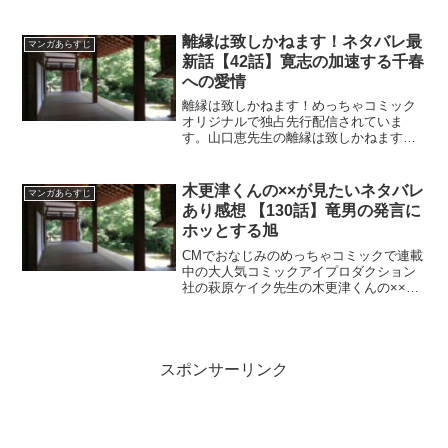
離縁は致しかねます！ネタバレ最
マンガあらすじ
新話【42話】寛志の加速する千春
への愛情
離縁は致しかねます！めっちゃコミック
オリジナルで独占先行配信されていま
す。山口恵先生の離縁は致しかねます！
ネタバレ最新話【42話】寛志の加速する
千春への愛情
木更津くんの××が見たいネタバレ
マンガあらすじ
あり感想 【130話】竜男の発言に
ホッとする旭
CMでおなじみのめっちゃコミックで連載
中の大人気コミックアイプロダクション
社の萩原ケイク先生の木更津くんの××が
見たいネタバレあり感想 【130話】竜男
の発言にホッとする旭
スポンサーリンク