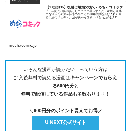
【13話無料】復讐は離婚の後で - めちゃコミック
「一年間だけ俺の妻としてここで暮らすんだ」家族と領地
民を守るためお金持ちの平民との政略結婚を受け入れた男
爵令嬢のジュディ。だが夫から突きつけられたのは1年後
の離婚予告だった!...
mechacomic.jp
いろんな漫画が読みたい！っていう方は
加入後無料で読める漫画は
キャンペーンでもらえ
る600円分
と
無料で配信している作品も多数
あります！
＼600円分のポイント貰えてお得／
U-NEXT公式サイト