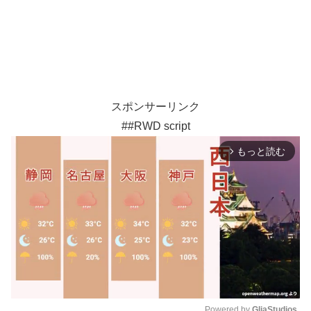
スポンサーリンク
##RWD script
もっと読む
arrow_forward_ios
Powered by 
GliaStudios