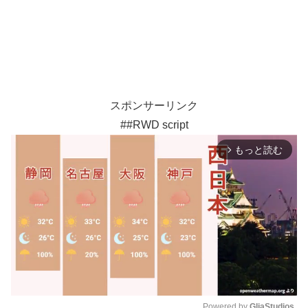
スポンサーリンク
##RWD script
もっと読む
arrow_forward_ios
Powered by 
GliaStudios