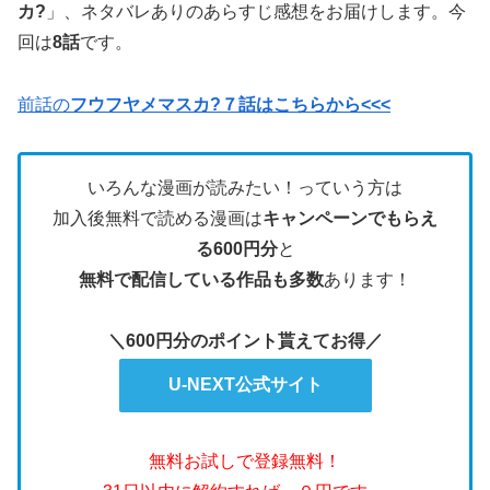
カ?
」、ネタバレありのあらすじ感想をお届けします。今
回は
8話
です。
前話の
フウフヤメマスカ?７話はこちらから<<<
いろんな漫画が読みたい！っていう方は
加入後無料で読める漫画は
キャンペーンでもらえ
る600円分
と
無料で配信している作品も多数
あります！
＼600円分のポイント貰えてお得／
U-NEXT公式サイト
無料お試しで登録無料！