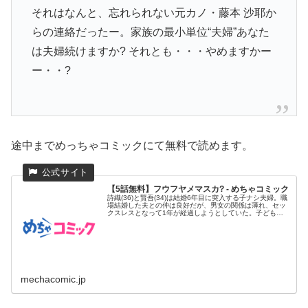
それはなんと、忘れられない元カノ・藤本 沙耶か
らの連絡だったー。家族の最小単位“夫婦”あなた
は夫婦続けますか? それとも・・・やめますかー
ー・・?
途中までめっちゃコミックにて無料で読めます。
【5話無料】フウフヤメマスカ? - めちゃコミック
詩織(36)と賢吾(34)は結婚6年目に突入する子ナシ夫婦。職
場結婚した夫との仲は良好だが、男女の関係は薄れ、セッ
クスレスとなって1年が経過しようとしていた。子どもが
欲しい詩...
mechacomic.jp