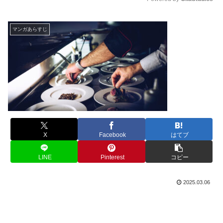
M
u
マンガあらすじ
t
e
X
Facebook
はてブ
LINE
Pinterest
コピー
2025.03.06