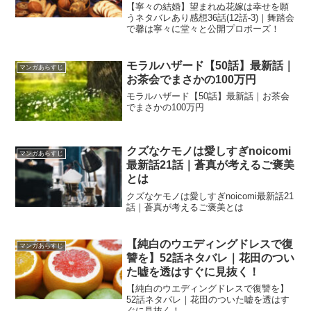
堂々と公開プロポーズ！
【寧々の結婚】望まれぬ花嫁は幸せを願
うネタバレあり感想36話(12話-3)｜舞踏会
で馨は寧々に堂々と公開プロポーズ！
モラルハザード【50話】最新話｜
マンガあらすじ
お茶会でまさかの100万円
モラルハザード【50話】最新話｜お茶会
でまさかの100万円
クズなケモノは愛しすぎnoicomi
マンガあらすじ
最新話21話｜蒼真が考えるご褒美
とは
クズなケモノは愛しすぎnoicomi最新話21
話｜蒼真が考えるご褒美とは
【純白のウエディングドレスで復
マンガあらすじ
讐を】52話ネタバレ｜花田のつい
た嘘を透はすぐに見抜く！
【純白のウエディングドレスで復讐を】
52話ネタバレ｜花田のついた嘘を透はす
ぐに見抜く！