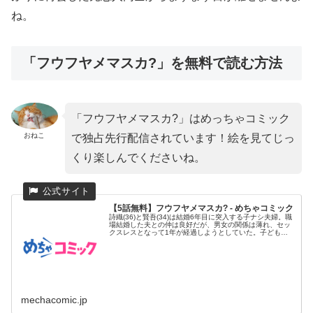
ね。
「フウフヤメマスカ?」を無料で読む方法
「フウフヤメマスカ?」はめっちゃコミック
おねこ
で独占先行配信されています！絵を見てじっ
くり楽しんでくださいね。
【5話無料】フウフヤメマスカ? - めちゃコミック
詩織(36)と賢吾(34)は結婚6年目に突入する子ナシ夫婦。職
場結婚した夫との仲は良好だが、男女の関係は薄れ、セッ
クスレスとなって1年が経過しようとしていた。子どもが
欲しい詩...
mechacomic.jp