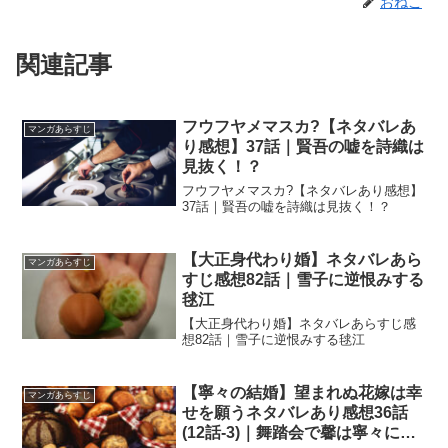
おねこ
関連記事
フウフヤメマスカ?【ネタバレあ
マンガあらすじ
り感想】37話｜賢吾の嘘を詩織は
見抜く！？
フウフヤメマスカ?【ネタバレあり感想】
37話｜賢吾の嘘を詩織は見抜く！？
【大正身代わり婚】ネタバレあら
マンガあらすじ
すじ感想82話｜雪子に逆恨みする
毬江
【大正身代わり婚】ネタバレあらすじ感
想82話｜雪子に逆恨みする毬江
【寧々の結婚】望まれぬ花嫁は幸
マンガあらすじ
せを願うネタバレあり感想36話
(12話-3)｜舞踏会で馨は寧々に