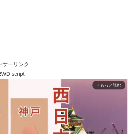
ンサーリンク
WD script
もっと読む
arrow_forward_ios