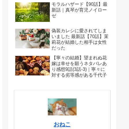
モラルハザード【90話】最
新話｜真琴が育児ノイロー
ゼ
偽装カレシに愛されてしま
いました 最新話【70話】茉
莉花が結婚した相手は女性
だった
【寧々の結婚】望まれぬ花
嫁は幸せを願うネタバレあ
り感想9話(3話-3)｜寧々に
対する劣等感がある千代子
おねこ