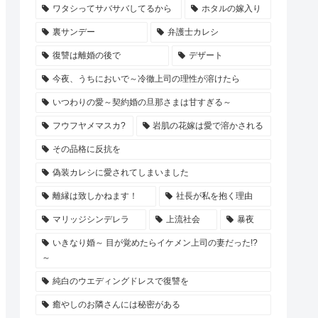
ワタシってサバサバしてるから
ホタルの嫁入り
裏サンデー
弁護士カレシ
復讐は離婚の後で
デザート
今夜、うちにおいで～冷徹上司の理性が溶けたら
いつわりの愛～契約婚の旦那さまは甘すぎる～
フウフヤメマスカ?
岩肌の花嫁は愛で溶かされる
その品格に反抗を
偽装カレシに愛されてしまいました
離縁は致しかねます！
社長が私を抱く理由
マリッジシンデレラ
上流社会
暴夜
いきなり婚～ 目が覚めたらイケメン上司の妻だった!?
～
純白のウエディングドレスで復讐を
癒やしのお隣さんには秘密がある