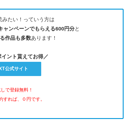
読みたい！っていう方は
キャンペーンでもらえる600円分
と
る作品も多数
あります！
のポイント貰えてお得／
EXT公式サイト
試しで登録無料！
解約すれば、０円です。