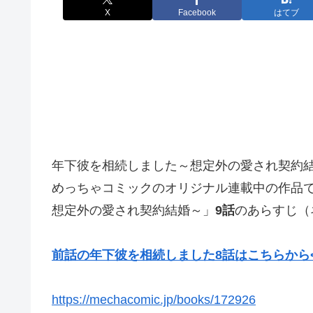
X
Facebook
はてブ
年下彼を相続しました～想定外の愛され契約
めっちゃコミックのオリジナル連載中の作品
想定外の愛され契約結婚～」
9話
のあらすじ（
前話の年下彼を相続しました8話はこちらから<
https://mechacomic.jp/books/172926