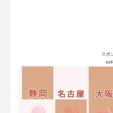
スポ
##R