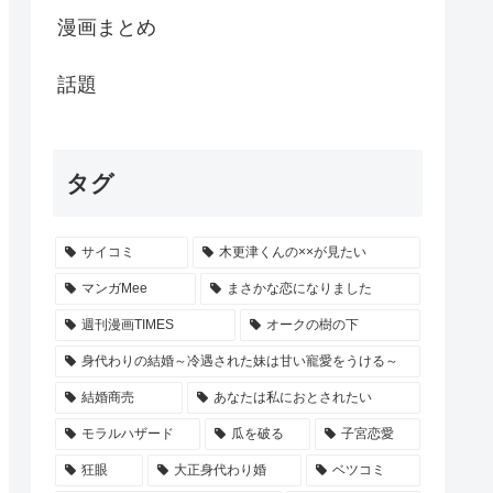
漫画まとめ
話題
タグ
サイコミ
木更津くんの××が見たい
マンガMee
まさかな恋になりました
週刊漫画TIMES
オークの樹の下
身代わりの結婚～冷遇された妹は甘い寵愛をうける～
結婚商売
あなたは私におとされたい
モラルハザード
瓜を破る
子宮恋愛
狂眼
大正身代わり婚
ベツコミ