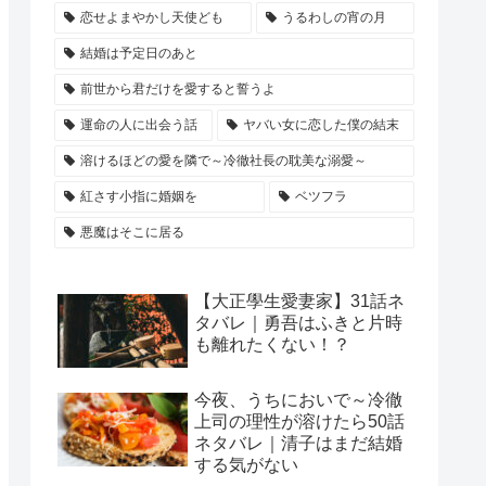
恋せよまやかし天使ども
うるわしの宵の月
結婚は予定日のあと
前世から君だけを愛すると誓うよ
運命の人に出会う話
ヤバい女に恋した僕の結末
溶けるほどの愛を隣で～冷徹社長の耽美な溺愛～
紅さす小指に婚姻を
ベツフラ
悪魔はそこに居る
【大正學生愛妻家】31話ネ
タバレ｜勇吾はふきと片時
も離れたくない！？
今夜、うちにおいで～冷徹
上司の理性が溶けたら50話
ネタバレ｜清子はまだ結婚
する気がない