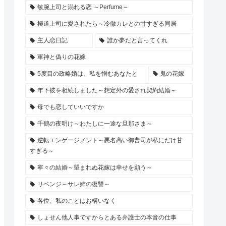
敏腕上司と溺れる恋 ～Perfume～
極道上司に愛されたら～冷徹カレとの甘すぎる同居
主人恋日記
誰か夢だと言ってくれ
軍神と偽りの花嫁
5度目の政略婚は、私を憎むあなたと
鬼の花嫁
年下彼を相続しました～想定外の愛され契約結婚～
母でも恋していいですか
千鶴の夜明け～わたしに一途な旦那さま～
逆転エンゲージメント～悪名高い御曹司が私にだけ甘
すぎる～
寧々の結婚～望まれぬ花嫁は幸せを願う～
リベンジ～サレ姉の復讐～
各位、私のことはお構いなく
しょせん他人事ですからとある弁護士の本音の仕事