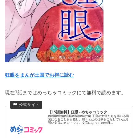
狂眼をまんが王国でお得に読む
現在7話まではめっちゃコミックにて無料で読めます。
【15話無料】狂眼 - めちゃコミック
#韓国#絶倫#宮廷#過激#時代劇 王宮の女官たちを率いる尚
宮になることを目指し、黙々と己の仕事をこなしていた見
習い女官のカン・ウヌ。女官になって15年目...