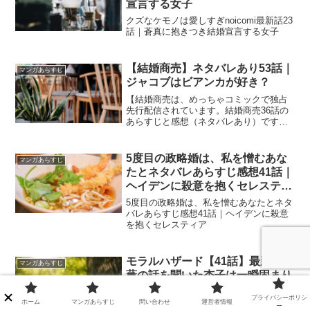
宣言する女子
クズなケモノは愛しすぎnoicomi最新話23
話｜蒼真に抱きつき結婚宣言する女子
【結婚商売】ネタバレあり53話｜
マンガあらすじ
ジャコブはビアンカが好き？
【結婚商売は、めっちゃコミックで独占
先行配信されています。結婚商売36話の
あらすじと感想（ネタバレあり）です。
現在５話までめっちゃコミックにて無料
で読めます。【結婚商売】ネタバレあり
53話｜ジャコブはビアンカが好き？
5度目の政略婚は、私を憎むあな
マンガあらすじ
たとネタバレあらすじ感想41話｜
ヘイデンに殺意を抱くセレスティ
ア
5度目の政略婚は、私を憎むあなたとネタ
バレあらすじ感想41話｜ヘイデンに殺意
を抱くセレスティア
モラルハザード【41話】最新話｜
マンガあらすじ
薫の話を聞いた杏子は一瞬固まり
モラルハザード【41話】最新話｜薫の話
プライバシーポリシ
を聞いた杏子は一瞬固まり
ホーム
マンガあらすじ
問い合わせ
運営者情報
ー