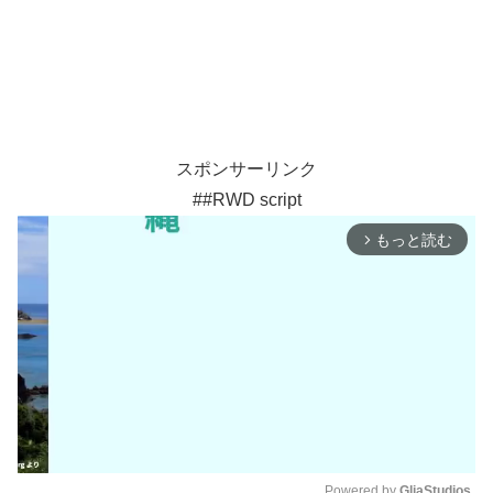
スポンサーリンク
##RWD script
もっと読む
arrow_forward_ios
Powered by 
GliaStudios