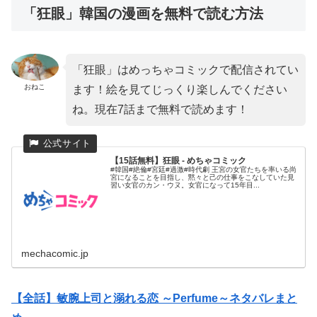
「狂眼」韓国の漫画を無料で読む方法
「狂眼」はめっちゃコミックで配信されてい
おねこ
ます！絵を見てじっくり楽しんでください
ね。現在7話まで無料で読めます！
【15話無料】狂眼 - めちゃコミック
#韓国#絶倫#宮廷#過激#時代劇 王宮の女官たちを率いる尚
宮になることを目指し、黙々と己の仕事をこなしていた見
習い女官のカン・ウヌ。女官になって15年目...
mechacomic.jp
【全話】敏腕上司と溺れる恋 ～Perfume～ネタバレまと