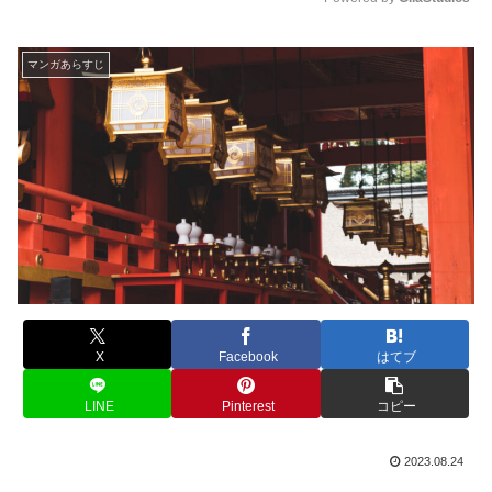
M
u
マンガあらすじ
t
e
X
Facebook
はてブ
LINE
Pinterest
コピー
2023.08.24