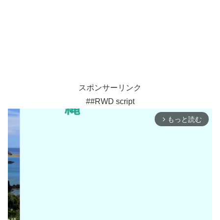
スポンサーリンク
##RWD script
もっと読む
arrow_forward_ios