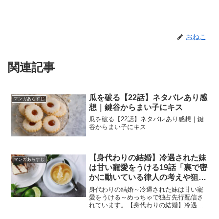
おねこ
関連記事
瓜を破る【22話】ネタバレあり感
マンガあらすじ
想｜鍵谷からまい子にキス
瓜を破る【22話】ネタバレあり感想｜鍵
谷からまい子にキス
【身代わりの結婚】冷遇された妹
マンガあらすじ
は甘い寵愛をうける19話「裏で密
かに動いている律人の考えや狙い
とは」
身代わりの結婚～冷遇された妹は甘い寵
愛をうける～めっちゃで独占先行配信さ
れています。【身代わりの結婚】冷遇さ
れた妹は甘い寵愛をうける19話「裏で密