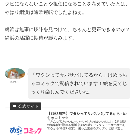
クビにならないことや担任になることを考えていたとは、
やはり網浜は通常運転でしたよねぇ。
網浜は無事に瑛斗を見つけて、ちゃんと更正できるのか？
網浜の活躍に期待が膨らみます。
「ワタシってサバサバしてるから」はめっち
おねこ
ゃコミックで配信されています！絵を見てじ
っくり楽しんでくださいね。
【35話無料】ワタシってサバサバしてるから - め
ちゃコミック
「みんな私みたいにサバサバ生きればいいのに!」女性雑誌
の編集部に勤める網浜奈美(28歳)。“ワタシってサバサバし
てるから”を言い訳に、偏った主張をズケズケと繰り返し、
同僚たち...