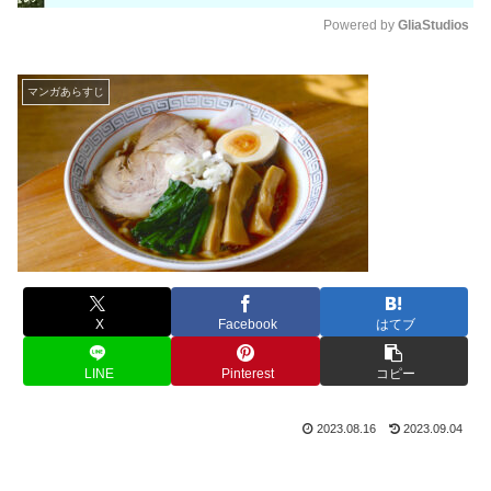
Powered by 
GliaStudios
M
u
マンガあらすじ
t
e
X
Facebook
はてブ
LINE
Pinterest
コピー
2023.08.16
2023.09.04