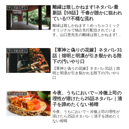
かに動いている律人の考えや狙いとは」
離縁は致しかねます!ネタバレ最
マンガあらすじ
新話【59話】千春が誰かに狙われ
ている!?不穏な流れ
離縁は致しかねます！めっちゃコミック
オリジナルで独占先行配信されていま
す。山口恵先生の離縁は致しかねます!ネ
タバレ最新話【59話】千春が誰かに狙わ
れている!?不穏な流れ
【軍神と偽りの花嫁】ネタバレ31
マンガあらすじ
話｜煌明と明凛が引き裂かれる陛
下の汚いやり口
【軍神と偽りの花嫁】ネタバレ31話｜煌
明と明凛が引き裂かれる陛下の汚いやり
口
今夜、うちにおいで～冷徹上司の
マンガあらすじ
理性が溶けたら25話ネタバレ｜清
子を諦めたくない裕晴
今夜、うちにおいで～冷徹上司の理性が
溶けたら25話ネタバレ｜清子を諦めたく
ない裕晴