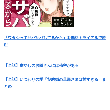
「ワタシってサバサバしてるから」を無料トライアルで読
む
【全話】癒やしのお隣さんには秘密がある
【全話】いつわりの愛「契約婚の旦那さまは甘すぎる」ま
とめ