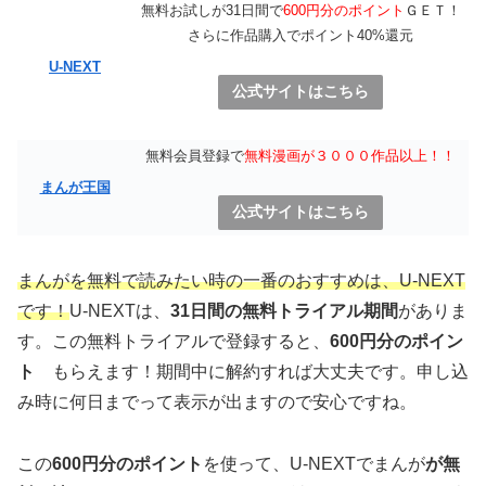
無料お試しが31日間で
600円分のポイント
ＧＥＴ！
さらに作品購入でポイント40%還元
U-NEXT
公式サイトはこちら
無料会員登録で
無料漫画が３０００作品以上！！
まんが王国
公式サイトはこちら
まんがを無料で読みたい時の一番のおすすめは、U-NEXT
です！
U-NEXTは、
31日間の無料トライアル期間
がありま
す。この無料トライアルで登録すると、
600円分のポイン
ト
もらえます！期間中に解約すれば大丈夫です。申し込
み時に何日までって表示が出ますので安心ですね。
この
600円分のポイント
を使って、U-NEXTでまんが
が無