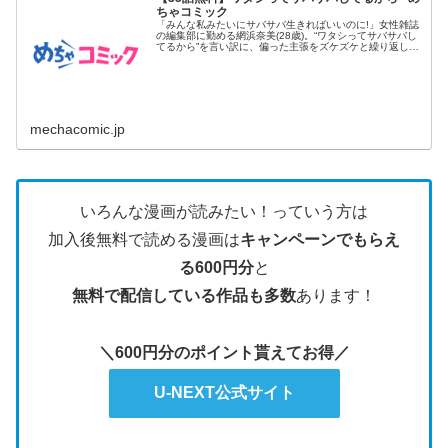
ちゃコミック
「みんな私みたいにサバサバ生きればいいのに!」女性雑誌
の編集部に勤める網浜奈美(28歳)。“ワタシってサバサバし
てるから”を言い訳に、偏った主張をズケズケと繰り返し、
同僚たち...
mechacomic.jp
いろんな漫画が読みたい！っていう方は
加入後無料で読める漫画は
キャンペーンでもらえ
る600円分
と
無料で配信している作品も多数
あります！
＼600円分のポイント貰えてお得／
U-NEXT公式サイト