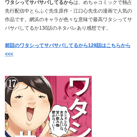
ワタシってサバサバしてるから
は、めちゃコミックで独占
先行配信中
とらふぐ先生原作・
江口心先生の漫画で
人気の
作品です。網浜のキャラが色々な意味で最高ワタシってサ
バサバしてるか130話のネタバレあり感想です。
前話のワタシってサバサバしてるから129話はこちらから
<<<