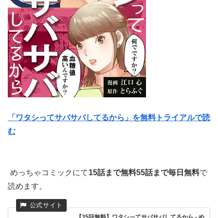
「ワタシってサバサバしてるから」を無料トライアルで読
む
めっちゃコミックにて
15話まで無料55話まで毎日無料
で
読めます。
【35話無料】ワタシってサバサバしてるから - め