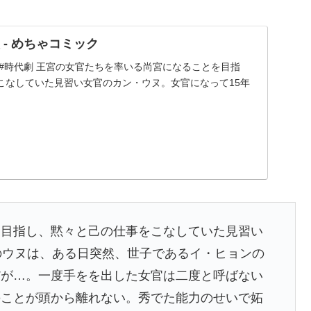
 - めちゃコミック
激#時代劇 王宮の女官たちを率いる尚宮になることを目指
こなしていた見習い女官のカン・ウヌ。女官になって15年
を目指し、黙々と己の仕事をこなしていた見習い
のウヌは、ある日突然、世子であるイ・ヒョンの
だが…。一度手をを出した女官は二度と呼ばない
のことが頭から離れない。秀でた能力のせいで妬