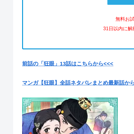
無料お
31日以内に
前話の「狂眼」13話はこちらから<<<
マンガ【狂眼】全話ネタバレまとめ最新話か