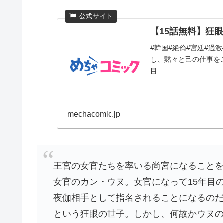
【15話無料】狂眼
#韓国#絶倫#宮廷#過
し、黙々と己の仕事を
目...
mechacomic.jp
王宮の女官たちを率いる尚宮になること
女官のカン・ウヌ。女官になって15年目
夜伽相手として指名されることになるの
という狂眼の世子。しかし、何故かウヌ