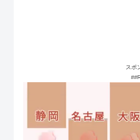
スポ
##R