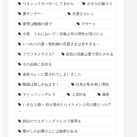
ワタシってサバサバしてるから
ホタルの嫁入り
裏サンデー
弁護士カレシ
復讐は離婚の後で
デザート
今夜、うちにおいで～冷徹上司の理性が溶けたら
いつわりの愛～契約婚の旦那さまは甘すぎる～
フウフヤメマスカ?
岩肌の花嫁は愛で溶かされる
その品格に反抗を
偽装カレシに愛されてしまいました
離縁は致しかねます！
社長が私を抱く理由
マリッジシンデレラ
上流社会
暴夜
いきなり婚～ 目が覚めたらイケメン上司の妻だった!?
～
純白のウエディングドレスで復讐を
癒やしのお隣さんには秘密がある