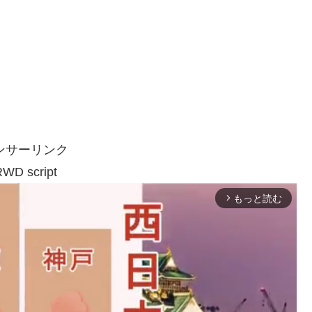
ンサーリンク
WD script
もっと読む
arrow_forward_ios