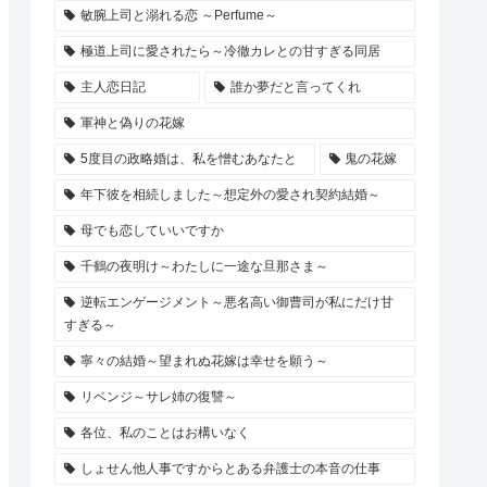
敏腕上司と溺れる恋 ～Perfume～
極道上司に愛されたら～冷徹カレとの甘すぎる同居
主人恋日記
誰か夢だと言ってくれ
軍神と偽りの花嫁
5度目の政略婚は、私を憎むあなたと
鬼の花嫁
年下彼を相続しました～想定外の愛され契約結婚～
母でも恋していいですか
千鶴の夜明け～わたしに一途な旦那さま～
逆転エンゲージメント～悪名高い御曹司が私にだけ甘
すぎる～
寧々の結婚～望まれぬ花嫁は幸せを願う～
リベンジ～サレ姉の復讐～
各位、私のことはお構いなく
しょせん他人事ですからとある弁護士の本音の仕事