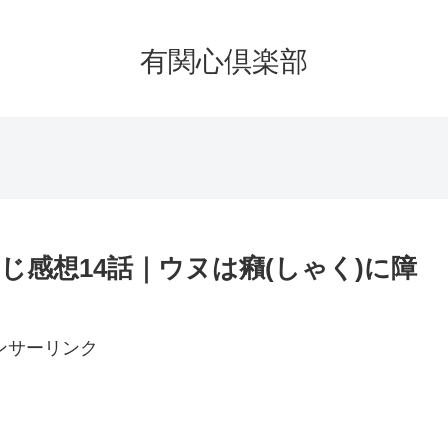
有関心倶楽部
感想14話｜ウヌは癪(しゃく)に障
ンサーリンク