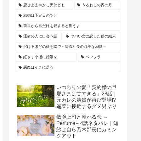
恋せよまやかし天使ども
うるわしの宵の月
結婚は予定日のあと
前世から君だけを愛すると誓うよ
運命の人に出会う話
ヤバい女に恋した僕の結末
溶けるほどの愛を隣で～冷徹社長の耽美な溺愛～
紅さす小指に婚姻を
ベツフラ
悪魔はそこに居る
いつわりの愛「契約婚の旦
那さまは甘すぎる」28話｜
元カレの清貴が再び登場!?
遥菜に接近するダメ男ぶり
敏腕上司と溺れる恋 ～
Perfume～4話ネタバレ｜知
紗は自ら乃木部長にカミン
グアウト