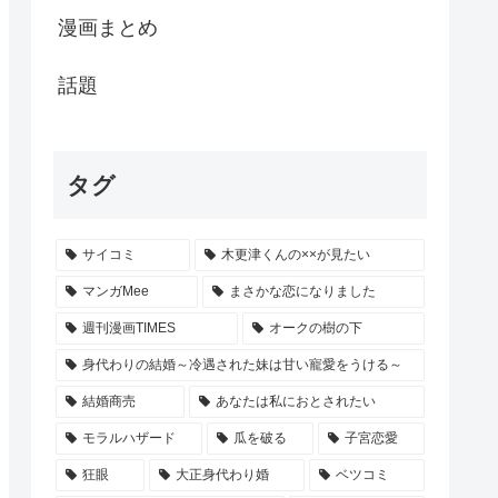
漫画まとめ
話題
タグ
サイコミ
木更津くんの××が見たい
マンガMee
まさかな恋になりました
週刊漫画TIMES
オークの樹の下
身代わりの結婚～冷遇された妹は甘い寵愛をうける～
結婚商売
あなたは私におとされたい
モラルハザード
瓜を破る
子宮恋愛
狂眼
大正身代わり婚
ベツコミ