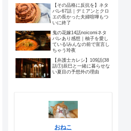
【その品格に反抗を】ネタ
バレ67話｜デミアンとクロ
エの長かった夫婦喧嘩もつ
いに終了
鬼の花嫁14話noicomiネタ
バレあり感想｜柚子を愛し
ている!みんなの前で宣言し
ちゃう玲夜
【弁護士カレシ】109話(38
話①)辰巳と一緒に暮らせな
い夏目の予想外の理由
おねこ