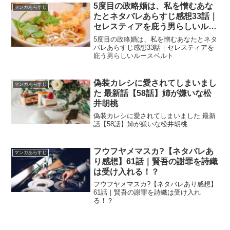
5度目の政略婚は、私を憎むあな
マンガあらすじ
たとネタバレあらすじ感想33話｜
セレスティアを庇う男らしいルー
スベルト
5度目の政略婚は、私を憎むあなたとネタ
バレあらすじ感想33話｜セレスティアを
庇う男らしいルースベルト
偽装カレシに愛されてしまいまし
マンガあらすじ
た 最新話【58話】姉が嫌いな松
井胡桃
偽装カレシに愛されてしまいました 最新
話【58話】姉が嫌いな松井胡桃
フウフヤメマスカ?【ネタバレあ
マンガあらすじ
り感想】61話｜賢吾の謝罪を詩織
は受け入れる！？
フウフヤメマスカ?【ネタバレあり感想】
61話｜賢吾の謝罪を詩織は受け入れ
る！？