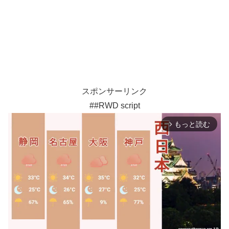
スポンサーリンク
##RWD script
もっと読む
arrow_forward_ios