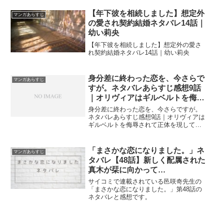
【年下彼を相続しました】想定外
マンガあらすじ
の愛され契約結婚ネタバレ14話｜
幼い莉央
【年下彼を相続しました】想定外の愛さ
れ契約結婚ネタバレ14話｜幼い莉央
身分差に終わった恋を、今さらで
マンガあらすじ
すが。ネタバレあらすじ感想9話
｜オリヴィアはギルベルトを侮辱
されて正体を現してしまう！？
身分差に終わった恋を、今さらですが。
ネタバレあらすじ感想9話｜オリヴィアは
ギルベルトを侮辱されて正体を現してし
まう！？
「まさかな恋になりました。」ネ
マンガあらすじ
タバレ【48話】新しく配属された
真木が栞に向かって…
サイコミで連載されている邑咲奇先生の
「まさかな恋になりました。」第48話の
ネタバレと感想です。