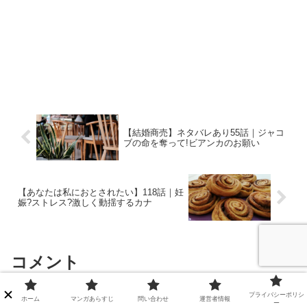
【結婚商売】ネタバレあり55話｜ジャコ
ブの命を奪って!ビアンカのお願い
【あなたは私におとされたい】118話｜妊
娠?ストレス?激しく動揺するカナ
コメント
プライバシーポリシ
ホーム
マンガあらすじ
問い合わせ
運営者情報
ー