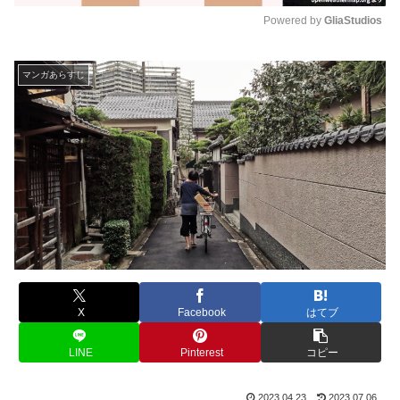
Powered by 
GliaStudios
M
u
マンガあらすじ
t
e
X
Facebook
はてブ
LINE
Pinterest
コピー
2023.04.23
2023.07.06