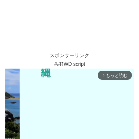
スポンサーリンク
##RWD script
もっと読む
arrow_forward_ios