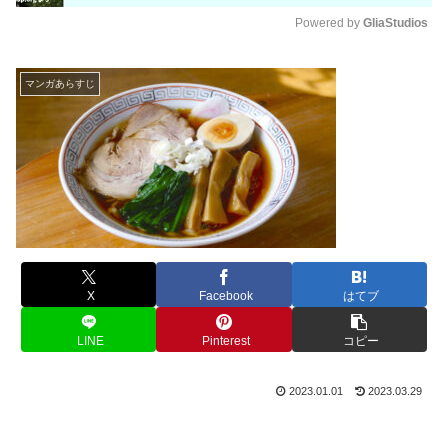
Powered by 
GliaStudios
M
u
マンガあらすじ
t
e
X
Facebook
はてブ
LINE
Pinterest
コピー
2023.01.01
2023.03.29