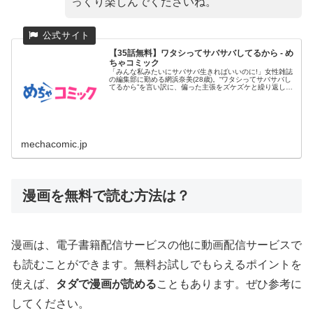
っくり楽しんでくださいね。
【35話無料】ワタシってサバサバしてるから - め
ちゃコミック
「みんな私みたいにサバサバ生きればいいのに!」女性雑誌
の編集部に勤める網浜奈美(28歳)。“ワタシってサバサバし
てるから”を言い訳に、偏った主張をズケズケと繰り返し、
同僚たち...
mechacomic.jp
漫画を無料で読む方法は？
漫画は、電子書籍配信サービスの他に動画配信サービスで
も読むことができます。無料お試しでもらえるポイントを
使えば、
タダで漫画が読める
こともあります。ぜひ参考に
してください。