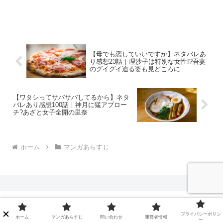
【母でも恋していいですか】ネタバレあ
り感想23話｜理沙子は特別な女性!?吾妻
のグイグイ迫る姿も見どころに
【ワタシってサバサバしてるから】ネタ
バレあり感想100話｜神月に猛アプロー
チ?あざと女子全開の里奈
ホーム
マンガあらすじ
プライバシーポリシ
有関心倶楽部
ホーム
マンガあらすじ
問い合わせ
運営者情報
ー