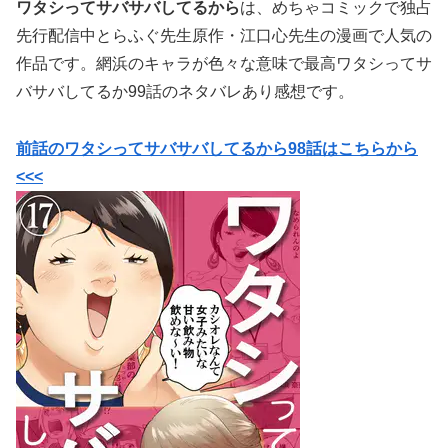
ワタシってサバサバしてるから
は、めちゃコミックで独占
先行配信中
とらふぐ先生原作・
江口心先生の漫画で
人気の
作品です。網浜のキャラが色々な意味で最高ワタシってサ
バサバしてるか99話のネタバレあり感想です。
前話のワタシってサバサバしてるから98話はこちらから
<<<