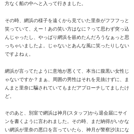
方なく船の中へと入って行きました。
その時、網浜の様子を遠くから見ていた里奈がフフフっと
笑っていて、えー！あの笑い方はなに？って思わず突っ込
んじゃったし、やっぱり網浜を嵌めたんだろうなぁっと思
っちゃいましたよ。じゃないとあんな風に笑ったりしない
ですよねぇ。
網浜が言ってたように意地が悪くて、本当に腹黒い女性じ
ゃないですか？まぁ、周囲の男性はそれを見抜けずに、ま
んまと里奈に騙されていてもまだアプローチしてましたけ
ど。
そのあと、別室で網浜は神月(スタッフ)から退会届にサイ
ンを書くように言われました。その時、まだ納得がいかな
い網浜が里奈の悪口を言っていたら、神月が警察沙汰にな