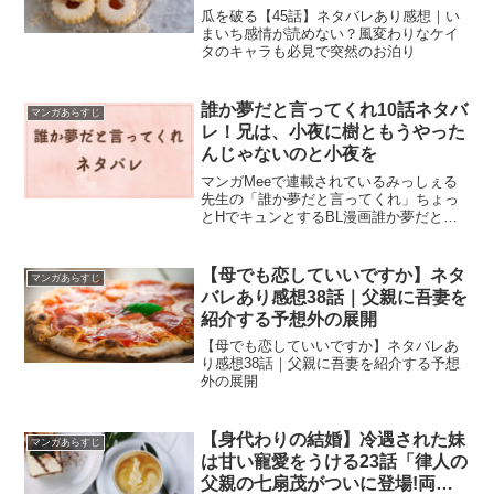
突然のお泊り
瓜を破る【45話】ネタバレあり感想｜い
まいち感情が読めない？風変わりなケイ
タのキャラも必見で突然のお泊り
誰か夢だと言ってくれ10話ネタバ
マンガあらすじ
レ！兄は、小夜に樹ともうやった
んじゃないのと小夜を
マンガMeeで連載されているみっしぇる
先生の「誰か夢だと言ってくれ」ちょっ
とHでキュンとするBL漫画誰か夢だと言
ってくれ第10話のネタバレと感想です。
兄は、小夜に樹ともうやったんじゃない
のと小夜を
【母でも恋していいですか】ネタ
マンガあらすじ
バレあり感想38話｜父親に吾妻を
紹介する予想外の展開
【母でも恋していいですか】ネタバレあ
り感想38話｜父親に吾妻を紹介する予想
外の展開
【身代わりの結婚】冷遇された妹
マンガあらすじ
は甘い寵愛をうける23話「律人の
父親の七扇茂がついに登場!両家