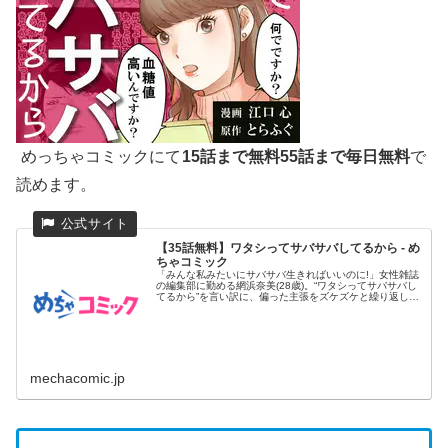
めっちゃコミックにて
15話まで無料55話まで毎日無料
で
読めます。
【35話無料】ワタシってサバサバしてるから - め
ちゃコミック
「みんな私みたいにサバサバ生きればいいのに!」女性雑誌
の編集部に勤める網浜奈美(28歳)。“ワタシってサバサバし
てるから”を言い訳に、偏った主張をズケズケと繰り返し、
同僚たち...
mechacomic.jp