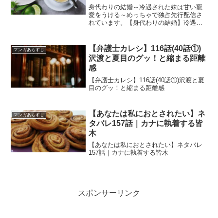
の顔合わせは」
身代わりの結婚～冷遇された妹は甘い寵
愛をうける～めっちゃで独占先行配信さ
れています。【身代わりの結婚】冷遇さ
れた妹は甘い寵愛をうける23話「律人の
父親の七扇茂がついに登場!両家の顔合わ
せは」
【弁護士カレシ】116話(40話①)
マンガあらすじ
沢渡と夏目のグッ！と縮まる距離
感
【弁護士カレシ】116話(40話①)沢渡と夏
目のグッ！と縮まる距離感
【あなたは私におとされたい】ネ
マンガあらすじ
タバレ157話｜カナに執着する皆
木
【あなたは私におとされたい】ネタバレ
157話｜カナに執着する皆木
スポンサーリンク