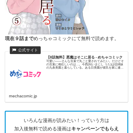
現在９話まで
めっちゃコミックにて無料で読めます。
【8話無料】悪魔はそこに居る - めちゃコミック
可愛い───そんな言葉で丸ごと愛されてみたい。だけどそ
の言葉に相応しいのは…。今西詩(いまにし うた)は従姉妹
の九条美園と暮らしている。ある日美園が彼氏を家に連れ
てくると言う...
mechacomic.jp
いろんな漫画が読みたい！っていう方は
加入後無料で読める漫画は
キャンペーンでもらえ