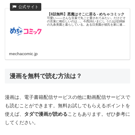
【8話無料】悪魔はそこに居る - めちゃコミック
可愛い───そんな言葉で丸ごと愛されてみたい。だけどそ
の言葉に相応しいのは…。今西詩(いまにし うた)は従姉妹
の九条美園と暮らしている。ある日美園が彼氏を家に連れ
てくると言う...
mechacomic.jp
漫画を無料で読む方法は？
漫画は、電子書籍配信サービスの他に動画配信サービスで
も読むことができます。無料お試しでもらえるポイントを
使えば、
タダで漫画が読める
こともあります。ぜひ参考に
してください。