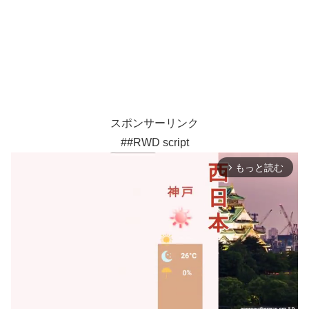
スポンサーリンク
##RWD script
もっと読む
arrow_forward_ios