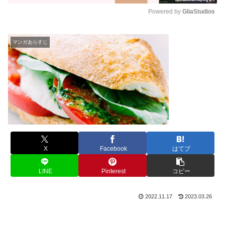
Powered by 
GliaStudios
M
u
マンガあらすじ
t
e
X
Facebook
はてブ
LINE
Pinterest
コピー
2022.11.17
2023.03.26