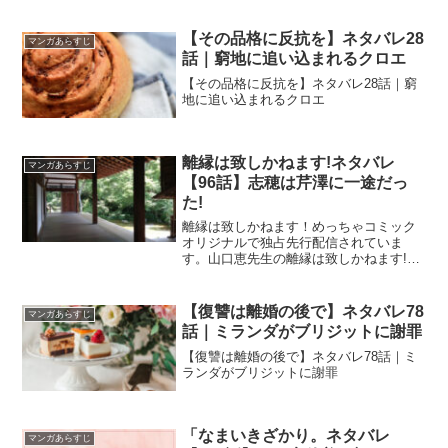
【その品格に反抗を】ネタバレ28
マンガあらすじ
話｜窮地に追い込まれるクロエ
【その品格に反抗を】ネタバレ28話｜窮
地に追い込まれるクロエ
離縁は致しかねます!ネタバレ
マンガあらすじ
【96話】志穂は芹澤に一途だっ
た!
離縁は致しかねます！めっちゃコミック
オリジナルで独占先行配信されていま
す。山口恵先生の離縁は致しかねます!ネ
タバレ【96話】志穂は芹澤に一途だった!
【復讐は離婚の後で】ネタバレ78
マンガあらすじ
話｜ミランダがブリジットに謝罪
【復讐は離婚の後で】ネタバレ78話｜ミ
ランダがブリジットに謝罪
「なまいきざかり。ネタバレ
マンガあらすじ