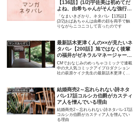
【136話】(1/2)宇佐美は初めてだ
よね、由希ちゃんがそんな強行突
破するとか
「なまいきざかり。ネタバレ【135話】
(2/2)おばあちゃんは由希の顔を両手で触
りながらニコニコして言ったのです
最新話木更津くんの××が見たいネ
マンガあらすじ
タバレ【200話】旭ではなく後輩
の福井がゼネラルマネージャーに
昇進！？
CMでおなじみのめっちゃコミックで連載
中の大人気コミックアイプロダクション
社の萩原ケイク先生の最新話木更津くん
の××が見たいネタバレ【200話】旭では
なく後輩の福井がゼネラルマネージャー
に昇進！？
結婚商売2～忘れられない詩ネタ
マンガあらすじ
バレ17話コルシカ伯爵がカスティ
ア人を憎んでいる理由
結婚商売2～忘れられない詩ネタバレ17話
コルシカ伯爵がカスティア人を憎んでい
る理由