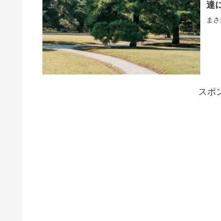
達
まさ
スポ