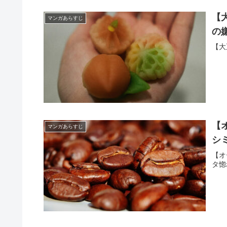
【
マンガあらすじ
の
【大
【
マンガあらすじ
シ
【オ
タ惚