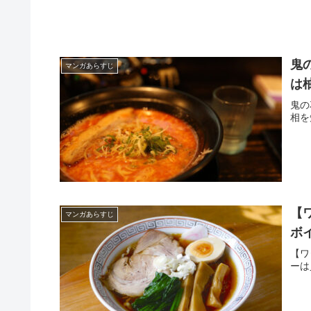
鬼
マンガあらすじ
は
鬼の
相を
【
マンガあらすじ
ボ
【ワ
ーは