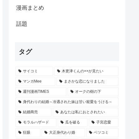
漫画まとめ
話題
タグ
サイコミ
木更津くんの××が見たい
マンガMee
まさかな恋になりました
週刊漫画TIMES
オークの樹の下
身代わりの結婚～冷遇された妹は甘い寵愛をうける～
結婚商売
あなたは私におとされたい
モラルハザード
瓜を破る
子宮恋愛
狂眼
大正身代わり婚
ベツコミ