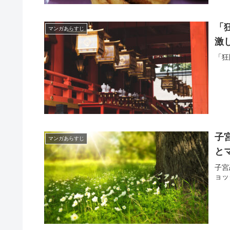
「
マンガあらすじ
激
「狂
子
マンガあらすじ
と
子宮
ョッ