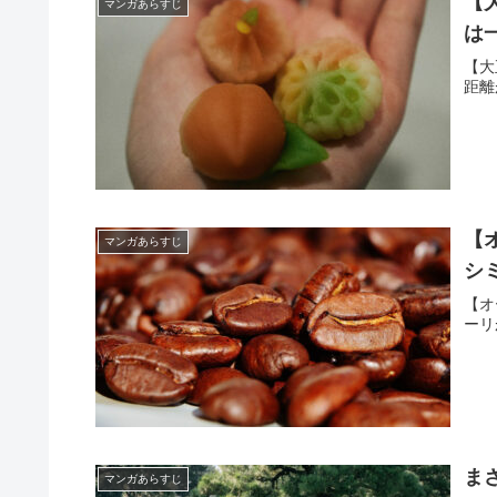
【
マンガあらすじ
は
【大
距離
【
マンガあらすじ
シ
【オ
ーリ
ま
マンガあらすじ