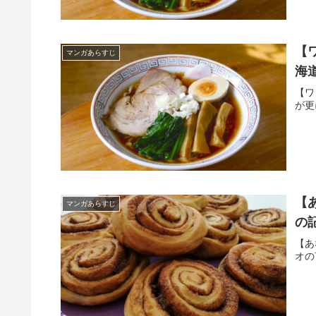
【
マンガあらすじ
海
【ワ
が更
【
マンガあらすじ
の
【あ
オの