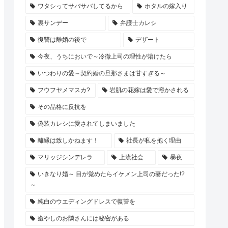
ワタシってサバサバしてるから
ホタルの嫁入り
裏サンデー
弁護士カレシ
復讐は離婚の後で
デザート
今夜、うちにおいで～冷徹上司の理性が溶けたら
いつわりの愛～契約婚の旦那さまは甘すぎる～
フウフヤメマスカ?
岩肌の花嫁は愛で溶かされる
その品格に反抗を
偽装カレシに愛されてしまいました
離縁は致しかねます！
社長が私を抱く理由
マリッジシンデレラ
上流社会
暴夜
いきなり婚～ 目が覚めたらイケメン上司の妻だった!?
～
純白のウエディングドレスで復讐を
癒やしのお隣さんには秘密がある