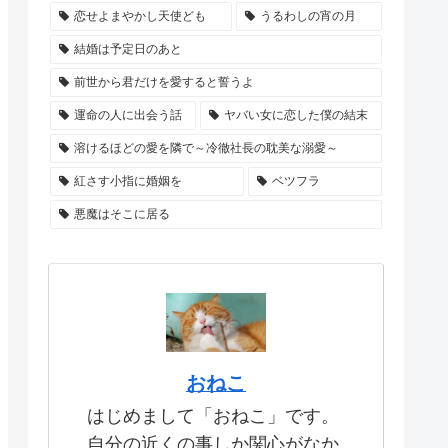
恋せよまやかし天使ども
うるわしの宵の月
結婚は予定日のあと
前世から君だけを愛すると誓うよ
運命の人に出会う話
ヤバい女に恋した僕の結末
溶けるほどの愛を隣で～冷徹社長の耽美な溺愛～
紅さす小指に婚姻を
ベツフラ
悪魔はそこに居る
おねこ
はじめまして「おねこ」です。
自分の近くの事しか関心がなか