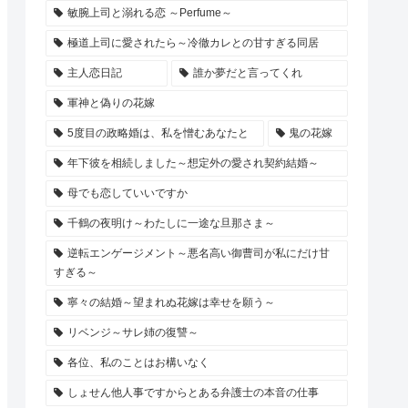
敏腕上司と溺れる恋 ～Perfume～
極道上司に愛されたら～冷徹カレとの甘すぎる同居
主人恋日記
誰か夢だと言ってくれ
軍神と偽りの花嫁
5度目の政略婚は、私を憎むあなたと
鬼の花嫁
年下彼を相続しました～想定外の愛され契約結婚～
母でも恋していいですか
千鶴の夜明け～わたしに一途な旦那さま～
逆転エンゲージメント～悪名高い御曹司が私にだけ甘
すぎる～
寧々の結婚～望まれぬ花嫁は幸せを願う～
リベンジ～サレ姉の復讐～
各位、私のことはお構いなく
しょせん他人事ですからとある弁護士の本音の仕事