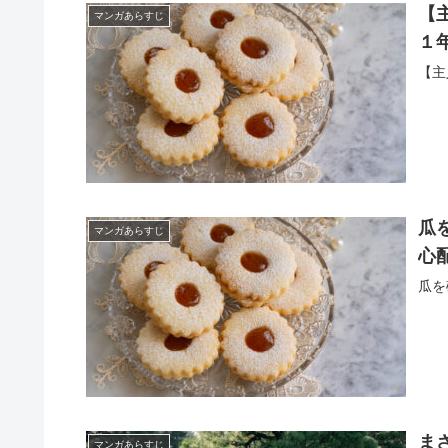
【
マンガあらすじ
１
【主
瓜
マンガあらすじ
心
瓜を
ま
マンガあらすじ