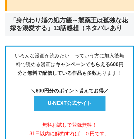
「身代わり婚の処方箋～製薬王は孤独な花
嫁を溺愛する」13話感想（ネタバレあり
いろんな漫画が読みたい！っていう方に加入後無
料で読める漫画は
キャンペーンでもらえる600円
分
と
無料で配信している作品も多数
あります！
＼600円分のポイント貰えてお得／
U-NEXT公式サイト
無料お試しで登録無料！
31日以内に解約すれば、０円です。