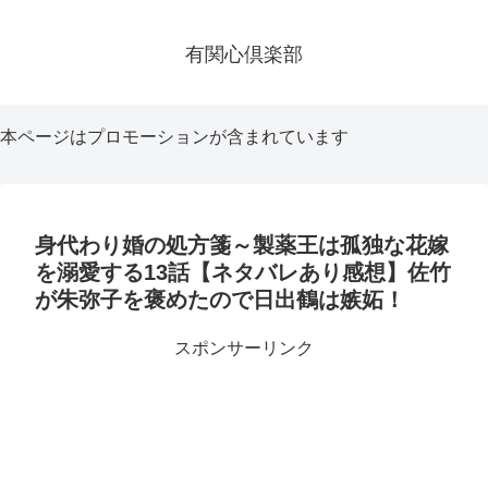
有関心倶楽部
本ページはプロモーションが含まれています
身代わり婚の処方箋～製薬王は孤独な花嫁
を溺愛する13話【ネタバレあり感想】佐竹
が朱弥子を褒めたので日出鶴は嫉妬！
スポンサーリンク