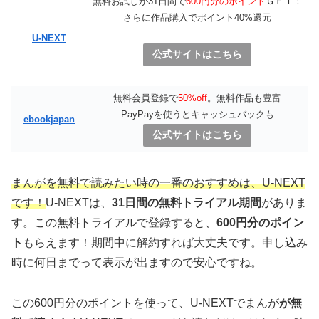
無料お試しが31日間で
600円分のポイント
ＧＥＴ！
さらに作品購入でポイント40%還元
U-NEXT
公式サイトはこちら
無料会員登録で
50%off
。無料作品も豊富
PayPayを使うとキャッシュバックも
ebookjapan
公式サイトはこちら
まんがを無料で読みたい時の一番のおすすめは、
U-NEXT
です！
U-NEXTは、
31日間の無料トライアル期間
がありま
す。この無料トライアルで登録すると、
600円分のポイン
ト
もらえます！期間中に解約すれば大丈夫です。申し込み
時に何日までって表示が出ますので安心ですね。
この600円分のポイントを使って、U-NEXTでまんが
が無