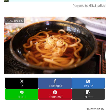
Powered by 
GliaStudios
M
u
マンガあらすじ
t
e
X
Facebook
はてブ
LINE
Pinterest
コピー
2025.07.29