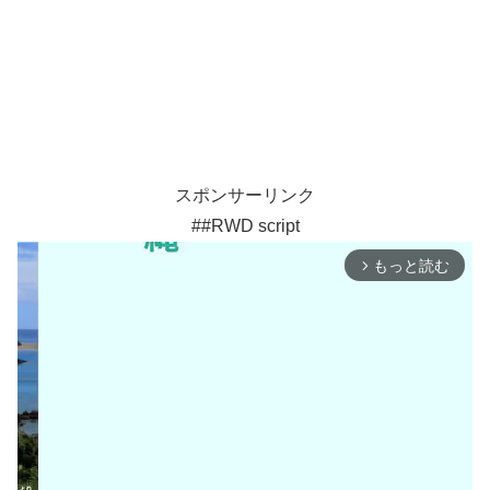
スポンサーリンク
##RWD script
もっと読む
arrow_forward_ios