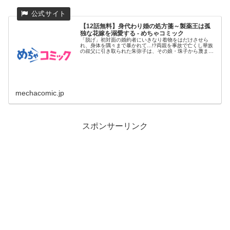
【12話無料】身代わり婚の処方箋～製薬王は孤
独な花嫁を溺愛する - めちゃコミック
「脱げ」初対面の婚約者にいきなり着物をはだけさせら
れ、身体を隅々まで暴かれて…!?両親を事故で亡くし華族
の叔父に引き取られた朱弥子は、その娘・珠子から蔑まれ
ながらもひたむきに...
mechacomic.jp
スポンサーリンク