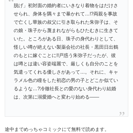
脱げ」初対面の婚約者にいきなり着物をはだけさ
せられ、身体を隅々まで暴かれて…!?両親を事故
で亡くし華族の叔父に引き取られた朱弥子は、そ
の娘・珠子から蔑まれながらもひたむきに生きて
いた。ところがある日、珠子の身代わりとして、
怪しい噂が絶えない製薬会社の社長・黒田日出鶴
のもとに嫁ぐことに!!戸惑う朱弥子だったが、彼
は噂とは違い容姿端麗で、厳しくも自分のことを
気遣ってくれる優しさがあって…。それに、キャ
ラメル色の瞳をした初恋の男の子とどこか似てい
るような…?冷徹社長との愛のない身代わり結婚
は、次第に溺愛婚へと変わり始める――
途中までめっちゃコミックにて無料で読めます。