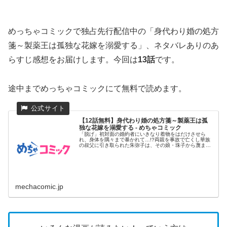
めっちゃコミックで独占先行配信中の「身代わり婚の処方
箋～製薬王は孤独な花嫁を溺愛する」、ネタバレありのあ
らすじ感想をお届けします。今回は
13話
です。
途中までめっちゃコミックにて無料で読めます。
【12話無料】身代わり婚の処方箋～製薬王は孤
独な花嫁を溺愛する - めちゃコミック
「脱げ」初対面の婚約者にいきなり着物をはだけさせら
れ、身体を隅々まで暴かれて…!?両親を事故で亡くし華族
の叔父に引き取られた朱弥子は、その娘・珠子から蔑まれ
ながらもひたむきに...
mechacomic.jp