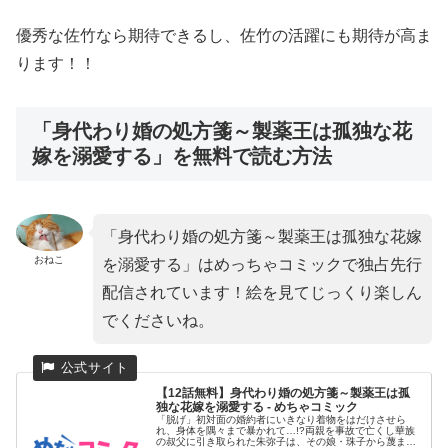
優秀な佐竹なら期待できるし、佐竹の活躍にも期待が高ま
ります！！
「身代わり婚の処方箋～製薬王は孤独な花
嫁を溺愛する」を無料で読む方法
「身代わり婚の処方箋～製薬王は孤独な花嫁
おねこ
を溺愛する」はめっちゃコミックで独占先行
配信されています！絵を見てじっくり楽しん
でくださいね。
【12話無料】身代わり婚の処方箋～製薬王は孤
独な花嫁を溺愛する - めちゃコミック
「脱げ」初対面の婚約者にいきなり着物をはだけさせら
れ、身体を隅々まで暴かれて…!?両親を事故で亡くし華族
の叔父に引き取られた朱弥子は、その娘・珠子から蔑まれ