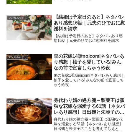
【結婚は予定日のあと】ネタバレ
マンガあらすじ
あり感想16話｜元夫のひでおに慰
謝料を請求
【結婚は予定日のあと】ネタバレあり感
想16話｜元夫のひでおに慰謝料を請求
鬼の花嫁14話noicomiネタバレあ
マンガあらすじ
り感想｜柚子を愛している!みん
なの前で宣言しちゃう玲夜
鬼の花嫁14話noicomiネタバレあり感想｜
柚子を愛している!みんなの前で宣言しち
ゃう玲夜
身代わり婚の処方箋～製薬王は孤
マンガあらすじ
独な花嫁を溺愛する61話【ネタバ
レあり感想】日出鶴と朱弥子のこ
とを考えてちえと依子は妄想が膨
身代わり婚の処方箋～製薬王は孤独な花
らむ！
嫁を溺愛する61話【ネタバレあり感想】
日出鶴と朱弥子のことを考えてちえと依