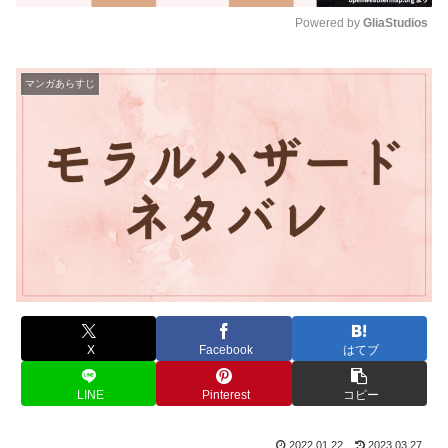
Powered by 
GliaStudios
M
u
マンガあらすじ
t
e
X
Facebook
はてブ
LINE
Pinterest
コピー
2022.01.22
2023.03.27