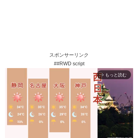
スポンサーリンク
##RWD script
もっと読む
arrow_forward_ios