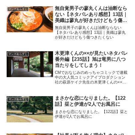
無自覚男子の蓼丸くんは油断なら
マンガあらすじ
ない【ネタバレあり感想】13話｜
美織は蓼丸が好きだけどもう傷つ
きたくない
無自覚男子の蓼丸くんは油断ならない
【ネタバレあり感想】13話｜美織は蓼丸
が好きだけどもう傷つきたくない
木更津くんの××が見たいネタバレ
マンガあらすじ
番外編【235話】旭は竜男に八つ
当たりをしてしまう！
CMでおなじみのめっちゃコミックで連載
中の大人気コミックアイプロダクション
社の萩原ケイク先生の木更津くんの××が
見たいネタバレ番外編【235話】旭は竜男
に八つ当たりをしてしまう！
まさかな恋になりました。【122
マンガあらすじ
話】栞と伊達が2人でお風呂に
まさかな恋になりました。【122話】栞と
伊達が2人でお風呂に