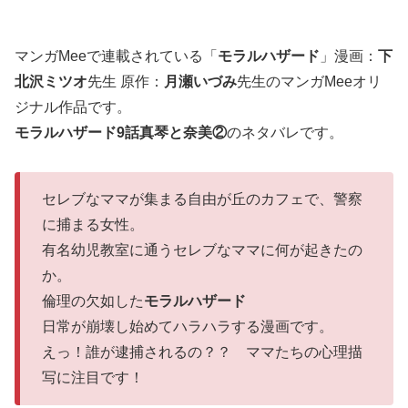
マンガMeeで連載されている「
モラルハザード
」漫画：
下
北沢ミツオ
先生 原作：
月瀬いづみ
先生のマンガMeeオリ
ジナル作品です。
モラルハザード9話
真琴と奈美②
のネタバレです。
セレブなママが集まる自由が丘のカフェで、警察
に捕まる女性。
有名幼児教室に通うセレブなママに何が起きたの
か。
倫理の欠如した
モラルハザード
日常が崩壊し始めてハラハラする漫画です。
えっ！誰が逮捕されるの？？ ママたちの心理描
写に注目です！