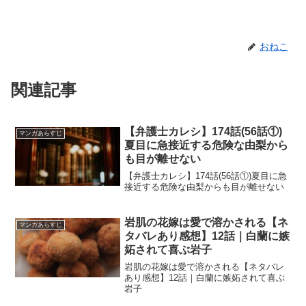
おねこ
関連記事
【弁護士カレシ】174話(56話①)
マンガあらすじ
夏目に急接近する危険な由梨から
も目が離せない
【弁護士カレシ】174話(56話①)夏目に急
接近する危険な由梨からも目が離せない
岩肌の花嫁は愛で溶かされる【ネ
マンガあらすじ
タバレあり感想】12話｜白蘭に嫉
妬されて喜ぶ岩子
岩肌の花嫁は愛で溶かされる【ネタバレ
あり感想】12話｜白蘭に嫉妬されて喜ぶ
岩子