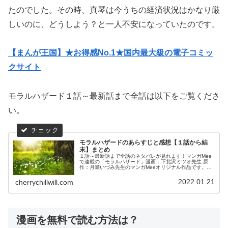
たのでした。その時、真琴は今うちの経済状況はかなり厳
しいのに、どうしよう？と一人不安になっていたのです。
【まんが王国】★お得感No.1★国内最大級の電子コミッ
クサイト
モラルハザード１話～最新話まで全話は以下をご覧くださ
い。
モラルハザードのあらすじと感想【１話から結
末】まとめ
１話～最新話まで全話のネタバレが見れます！マンガMee
で連載の「モラルハザード」漫画：下北沢ミツオ先生 原
作：月瀬いづみ先生のマンガMeeオリジナル作品です。お
好きな話からお読みください！
2022.01.21
cherrychillwill.com
漫画を無料で読む方法は？