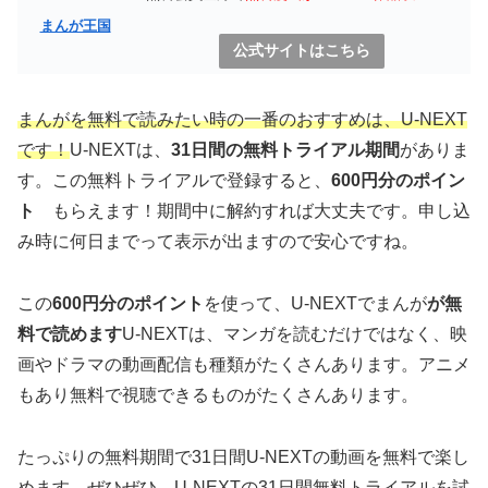
まんが王国
公式サイトはこちら
まんがを無料で読みたい時の一番のおすすめは、U-NEXT
です！
U-NEXTは、
31日間の無料トライアル期間
がありま
す。この無料トライアルで登録すると、
600円分のポイン
ト
もらえます！期間中に解約すれば大丈夫です。申し込
み時に何日までって表示が出ますので安心ですね。
この
600円分のポイント
を使って、U-NEXTでまんが
が無
料で読めます
U-NEXTは、マンガを読むだけではなく、映
画やドラマの動画配信も種類がたくさんあります。アニメ
もあり無料で視聴できるものがたくさんあります。
たっぷりの無料期間で31日間U-NEXTの動画を無料で楽し
めます。ぜひぜひ、U-NEXTの31日間無料トライアルを試