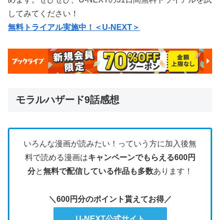
してみてください！
無料トライアル実施中！＜U-NEXT＞
モラルハザード9話感想
いろんな漫画が読みたい！っていう方に加入後無
料で読める漫画は
キャンペーンでもらえる600円
分
と
無料で配信している作品も多数
あります！
＼600円分のポイント貰えてお得／
U-NEXT公式サイト