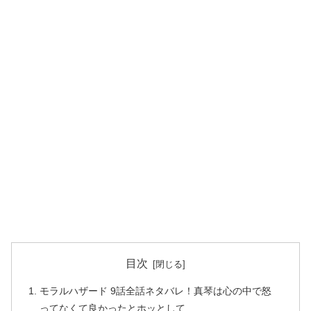
目次
モラルハザード 9話全話ネタバレ！真琴は心の中で怒
ってなくて良かったとホッとして…