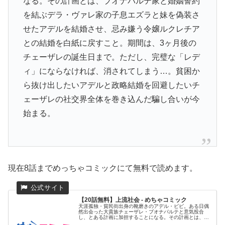
なる。その計画とは、ブオナパルテ家と婚姻誓約
を結ぶデラ・ヴァレ家の子息エズラと妹を偽装さ
せたアデルを結婚させ、忌み嫌う令嬢ルクレチア
との結婚を白紙に戻すこと。期間は、3ヶ月後の
チェーザレの誕生日まで。ただし、完璧な「レデ
ィ」にならなければ、消されてしまう…。貧困か
ら抜け出したいアデルと政略結婚を回避したいチ
ェーザレの社交界全体を巻き込んだ騙し合いが今
始まる。
現在8話までめっちゃコミックにて無料で読めます。
【20話無料】上流社会 - めちゃコミック
天涯孤独・貧民街出身の靴磨きのアデル・ビビ。ある日偶
然出会った大貴族チェーザレ・ブオナパルテと意気投合
し、とある計画に加担することになる。その計画とは、ブ
オナパルテ家と婚姻誓...