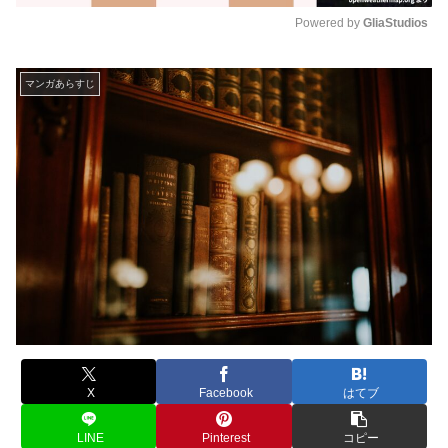
Powered by 
GliaStudios
M
u
マンガあらすじ
t
e
X
Facebook
はてブ
LINE
Pinterest
コピー