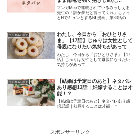
まま雨竜を強く抱きしめた…
マンガMeeで連載されているみっしぇる
先生の「誰か夢だと言ってくれ」ちょっ
とHでキュンとするBL漫画、第33話のネ
タバレと感想です。
わたし、今日から「おひとりさ
マンガあらすじ
ま」【17話】じゅりは女性として
母親になりたい気持ちがあって
わたし、今日から「おひとりさま」【17
話】じゅりは女性として母親になりたい
気持ちがあって
【結婚は予定日のあと】ネタバレ
マンガあらすじ
あり感想13話｜妊娠することは才
能！？
【結婚は予定日のあと】ネタバレあり感
想13話｜妊娠することは才能！？
スポンサーリンク