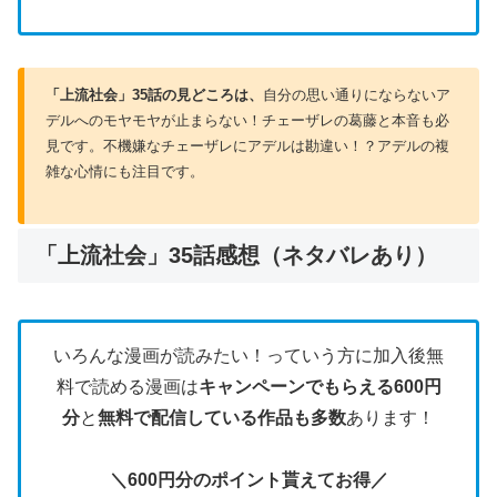
「上流社会」35
話の見どころは、
自分の思い通りにならないア
デルへのモヤモヤが止まらない！チェーザレの葛藤と本音も必
見です。不機嫌なチェーザレにアデルは勘違い！？アデルの複
雑な心情にも注目です。
「上流社会」35話感想（ネタバレあり）
いろんな漫画が読みたい！っていう方に加入後無
料で読める漫画は
キャンペーンでもらえる600円
分
と
無料で配信している作品も多数
あります！
＼600円分のポイント貰えてお得／