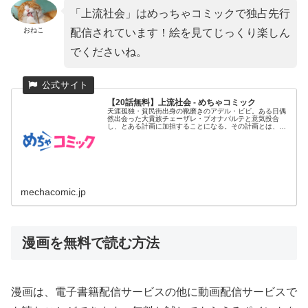
「上流社会」はめっちゃコミックで独占先行
おねこ
配信されています！絵を見てじっくり楽しん
でくださいね。
【20話無料】上流社会 - めちゃコミック
天涯孤独・貧民街出身の靴磨きのアデル・ビビ。ある日偶
然出会った大貴族チェーザレ・ブオナパルテと意気投合
し、とある計画に加担することになる。その計画とは、ブ
オナパルテ家と婚姻誓...
mechacomic.jp
漫画を無料で読む方法
漫画は、電子書籍配信サービスの他に動画配信サービスで