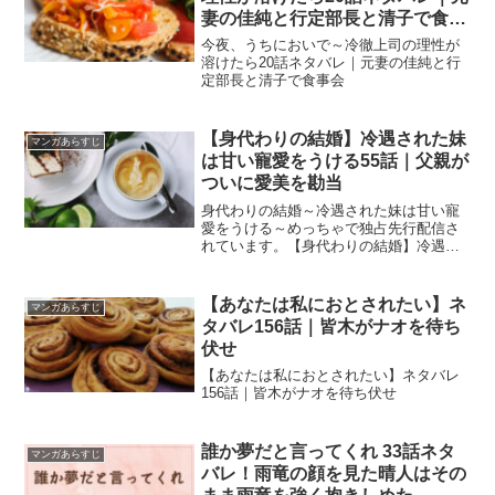
妻の佳純と行定部長と清子で食事
会
今夜、うちにおいで～冷徹上司の理性が
溶けたら20話ネタバレ｜元妻の佳純と行
定部長と清子で食事会
【身代わりの結婚】冷遇された妹
マンガあらすじ
は甘い寵愛をうける55話｜父親が
ついに愛美を勘当
身代わりの結婚～冷遇された妹は甘い寵
愛をうける～めっちゃで独占先行配信さ
れています。【身代わりの結婚】冷遇さ
れた妹は甘い寵愛をうける55話｜父親が
ついに愛美を勘当
【あなたは私におとされたい】ネ
マンガあらすじ
タバレ156話｜皆木がナオを待ち
伏せ
【あなたは私におとされたい】ネタバレ
156話｜皆木がナオを待ち伏せ
誰か夢だと言ってくれ 33話ネタ
マンガあらすじ
バレ！雨竜の顔を見た晴人はその