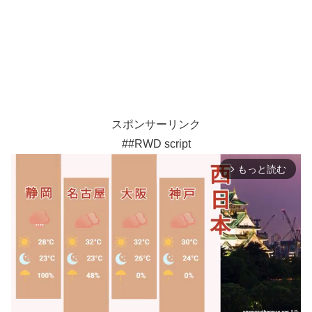
スポンサーリンク
##RWD script
もっと読む
arrow_forward_ios