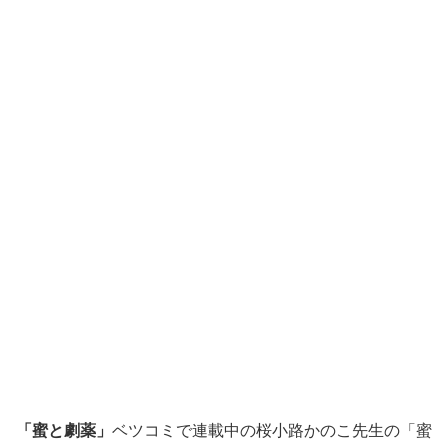
「蜜と劇薬
」
ベツコミで連載中の桜小路かのこ先生の「蜜