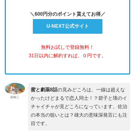
＼600円分のポイント貰えてお得／
U-NEXT公式サイト
無料お試しで登録無料！
31日以内に解約すれば、０円です。
蜜と劇薬8
話
の見みどころは、一線は超えな
おねこ
かったけどまるで恋人同士！？碧子と瑛のイ
チャイチャが見どころになっています。佐治
の本当の狙いとは？雄大の意味深発言にも注
目です。