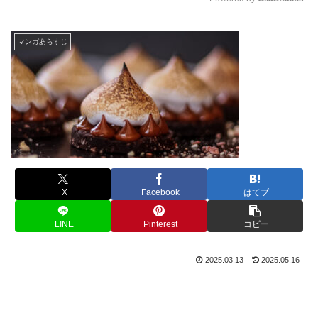
M
u
マンガあらすじ
t
e
X
Facebook
はてブ
LINE
Pinterest
コピー
2025.03.13
2025.05.16