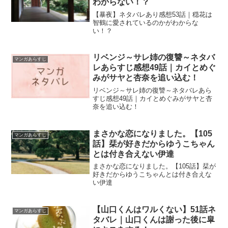
わからない！？
【暴夜】ネタバレあり感想53話｜穏花は
智鶴に愛されているのかがわからな
い！？
リベンジ～サレ姉の復讐～ネタバ
マンガあらすじ
レあらすじ感想49話｜カイとめぐ
みがサヤと杏奈を追い込む！
リベンジ～サレ姉の復讐～ネタバレあら
すじ感想49話｜カイとめぐみがサヤと杏
奈を追い込む！
まさかな恋になりました。【105
マンガあらすじ
話】栞が好きだからゆうこちゃん
とは付き合えない伊達
まさかな恋になりました。【105話】栞が
好きだからゆうこちゃんとは付き合えな
い伊達
【山口くんはワルくない】51話ネ
マンガあらすじ
タバレ｜山口くんは謝った後に皐