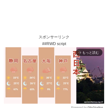
スポンサーリンク
##RWD script
もっと読む
arrow_forward_ios
Powered by 
GliaStudios