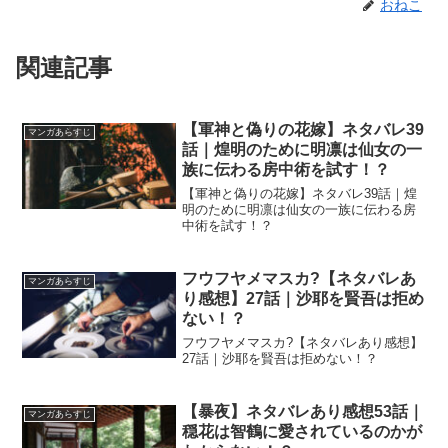
おねこ
関連記事
【軍神と偽りの花嫁】ネタバレ39
マンガあらすじ
話｜煌明のために明凛は仙女の一
族に伝わる房中術を試す！？
【軍神と偽りの花嫁】ネタバレ39話｜煌
明のために明凛は仙女の一族に伝わる房
中術を試す！？
フウフヤメマスカ?【ネタバレあ
マンガあらすじ
り感想】27話｜沙耶を賢吾は拒め
ない！？
フウフヤメマスカ?【ネタバレあり感想】
27話｜沙耶を賢吾は拒めない！？
【暴夜】ネタバレあり感想53話｜
マンガあらすじ
穏花は智鶴に愛されているのかが