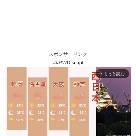
スポンサーリンク
##RWD script
もっと読む
arrow_forward_ios