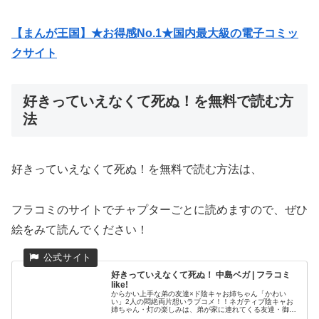
【まんが王国】★お得感No.1★国内最大級の電子コミッ
クサイト
好きっていえなくて死ぬ！を無料で読む方
法
好きっていえなくて死ぬ！を無料で読む方法は、
フラコミのサイトでチャプターごとに読めますので、ぜひ
絵をみて読んでください！
好きっていえなくて死ぬ！ 中島ベガ | フラコミ
like!
からかい上手な弟の友達×ド陰キャお姉ちゃん「かわい
い」2人の悶絶両片想いラブコメ！！ネガティブ陰キャお
姉ちゃん・灯の楽しみは、弟が家に連れてくる友達・御景
くんと会うこと。自分にもかまってくれる彼と少しでも仲