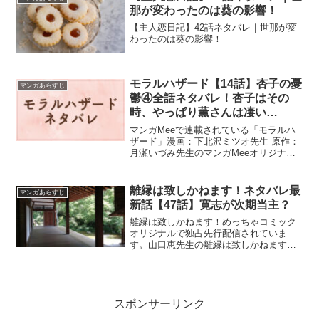
那が変わったのは葵の影響！
【主人恋日記】42話ネタバレ｜世那が変
わったのは葵の影響！
モラルハザード【14話】杏子の憂
マンガあらすじ
鬱④全話ネタバレ！杏子はその
時、やっぱり薫さんは凄い…
マンガMeeで連載されている「モラルハ
ザード」漫画：下北沢ミツオ先生 原作：
月瀬いづみ先生のマンガMeeオリジナル
作品です。14話のネタバレです。重い口
を開いた薫はそれはどうかしら？お受験
は両親の人間性や家の教育方針も重要だ
離縁は致しかねます！ネタバレ最
マンガあらすじ
から、誰でも良いわけじゃないのよ分か
新話【47話】寛志が次期当主？
るでしょ？と杏子に言ったのです。
離縁は致しかねます！めっちゃコミック
オリジナルで独占先行配信されていま
す。山口恵先生の離縁は致しかねます！
ネタバレ最新話【47話】寛志が次期当
主？
スポンサーリンク