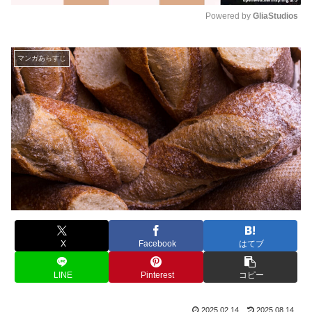
Powered by 
GliaStudios
M
u
マンガあらすじ
t
e
X
Facebook
はてブ
LINE
Pinterest
コピー
2025.02.14
2025.08.14