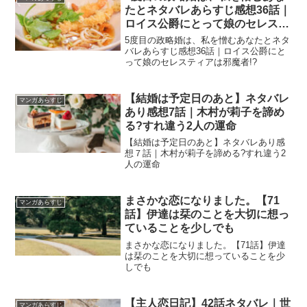
たとネタバレあらすじ感想36話｜
ロイス公爵にとって娘のセレステ
ィアは邪魔者!?
5度目の政略婚は、私を憎むあなたとネタ
バレあらすじ感想36話｜ロイス公爵にと
って娘のセレスティアは邪魔者!?
【結婚は予定日のあと】ネタバレ
マンガあらすじ
あり感想7話｜木村が莉子を諦め
る?すれ違う2人の運命
【結婚は予定日のあと】ネタバレあり感
想７話｜木村が莉子を諦める?すれ違う2
人の運命
まさかな恋になりました。【71
マンガあらすじ
話】伊達は栞のことを大切に想っ
ていることを少しでも
まさかな恋になりました。【71話】伊達
は栞のことを大切に想っていることを少
しでも
【主人恋日記】42話ネタバレ｜世
マンガあらすじ