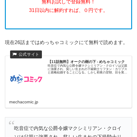
無料お試しで登録無料！
31日以内に解約すれば、０円です。
現在26話まではめっちゃコミックにて無料で読めます。
【11話無料】オークの樹の下 - めちゃコミック
吃音症で内気な公爵令嬢マクシミリアン・クロイソは父親
に強要され、貧しい生まれの下級騎士リフタン・カリプス
と政略結婚することになる。しかし初夜の翌朝、目を覚ま
したマクシミリアン...
mechacomic.jp
吃音症で内気な公爵令嬢マクシミリアン・クロイ
ソは父親に強要され、貧しい生まれの下級騎士リ