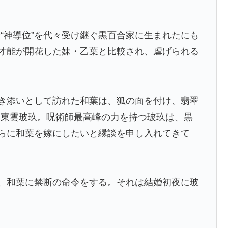
“神導位”を代々受け継ぐ黒百合家に生まれたにも
に才能が開花した妹・乙葉と比較され、虐げられる
付き添いとして訪れた和葉は、狐の面を付け、翡翠
は東雲玻玖。呪術師最高峰の力を持つ玻玖は、黒
さらに和葉を嫁にしたいと縁談を申し入れてきて
は、和葉に禁断の命令をする。それは結婚初夜に玻