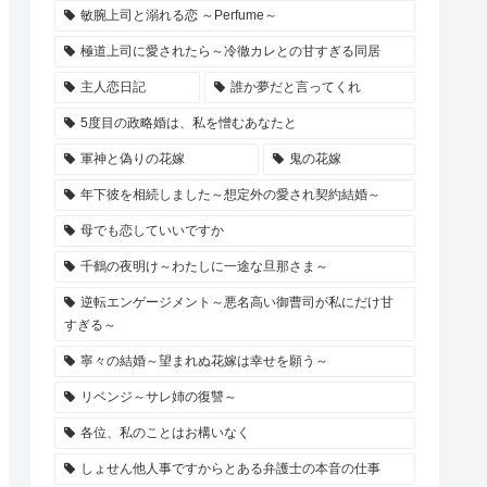
敏腕上司と溺れる恋 ～Perfume～
極道上司に愛されたら～冷徹カレとの甘すぎる同居
主人恋日記
誰か夢だと言ってくれ
5度目の政略婚は、私を憎むあなたと
軍神と偽りの花嫁
鬼の花嫁
年下彼を相続しました～想定外の愛され契約結婚～
母でも恋していいですか
千鶴の夜明け～わたしに一途な旦那さま～
逆転エンゲージメント～悪名高い御曹司が私にだけ甘
すぎる～
寧々の結婚～望まれぬ花嫁は幸せを願う～
リベンジ～サレ姉の復讐～
各位、私のことはお構いなく
しょせん他人事ですからとある弁護士の本音の仕事