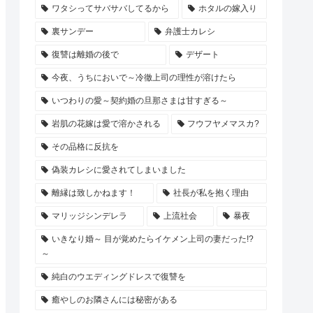
ワタシってサバサバしてるから
ホタルの嫁入り
裏サンデー
弁護士カレシ
復讐は離婚の後で
デザート
今夜、うちにおいで～冷徹上司の理性が溶けたら
いつわりの愛～契約婚の旦那さまは甘すぎる～
岩肌の花嫁は愛で溶かされる
フウフヤメマスカ?
その品格に反抗を
偽装カレシに愛されてしまいました
離縁は致しかねます！
社長が私を抱く理由
マリッジシンデレラ
上流社会
暴夜
いきなり婚～ 目が覚めたらイケメン上司の妻だった!?
～
純白のウエディングドレスで復讐を
癒やしのお隣さんには秘密がある