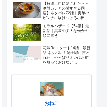
邪魔者!?
【極道上司に愛されたら～
冷徹カレとの甘すぎる同
居】ネタバレ72話｜真琴の
ピンチに駆けつける小田切
部長
モラルハザード【54話】最
新話｜真琴の膨大な借金の
額に驚き
花嫁Reスタート14話 最新
話 ネタバレ！洸士郎に言わ
れた、やっぱりオレはお前
を放っておけない…
おねこ