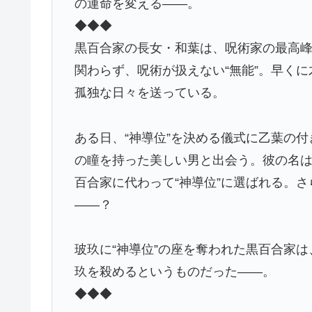
の運命を変える――。
◆◆◆
黒百合家の長女・和葉は、呪術家の最高峰
関わらず、呪術が扱えない“無能”。早く
孤独な日々を送っている。
ある日、“神導位”を決める儀式に乙葉の
の瞳を持った美しい男と出会う。彼の名
百合家に代わって“神導位”に選ばれる。
――？
玻玖に“神導位”の座を奪われた黒百合家
玖を殺めるというものだった――。
◆◆◆