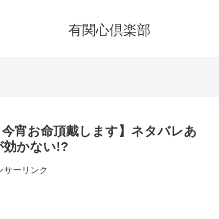
有関心倶楽部
、今宵お命頂戴します】ネタバレあ
効かない!?
ンサーリンク