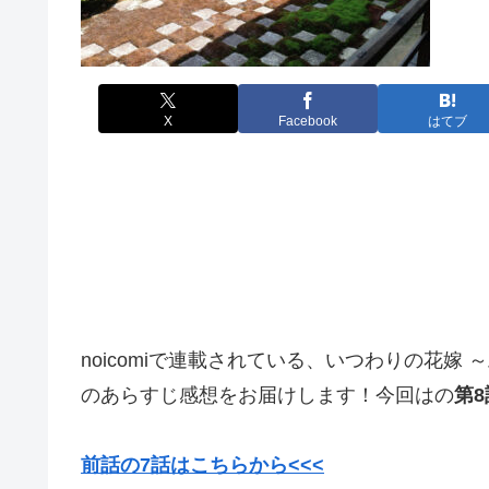
X
Facebook
はてブ
noicomiで連載されている、いつわりの花
のあらすじ感想をお届けします！今回はの
第8
前話の7話はこちらから<<<