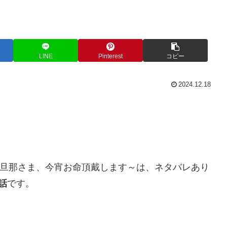
LINE
Pinterest
コピー
2024.12.18
嫁 ～旦那さま、今宵お命頂戴します～は、ネタバレあり
話
です。