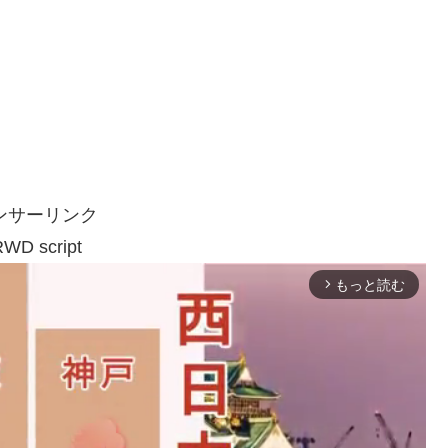
ンサーリンク
WD script
もっと読む
arrow_forward_ios