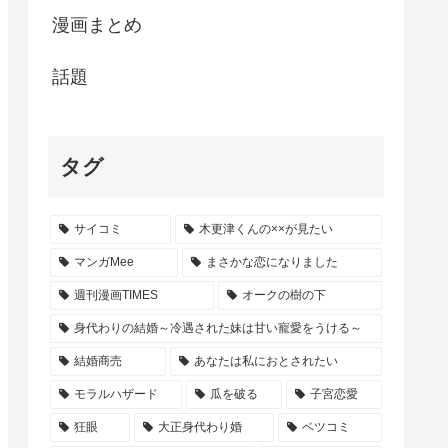
漫画まとめ
話題
タグ
サイコミ
木更津くんの××が見たい
マンガMee
まさかな恋になりました
週刊漫画TIMES
オークの樹の下
身代わりの結婚～冷遇された妹は甘い寵愛をうける～
結婚商売
あなたは私におとされたい
モラルハザード
瓜を破る
子宮恋愛
狂眼
大正身代わり婚
ベツコミ