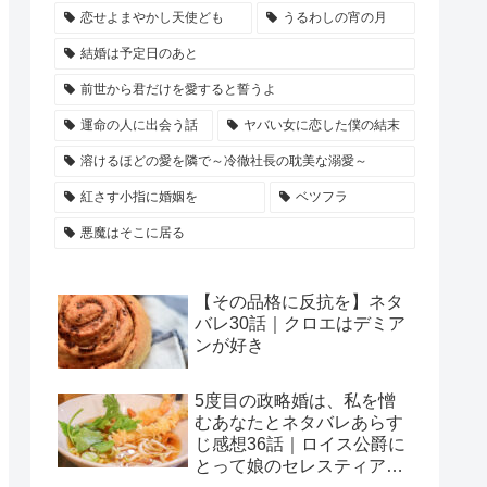
恋せよまやかし天使ども
うるわしの宵の月
結婚は予定日のあと
前世から君だけを愛すると誓うよ
運命の人に出会う話
ヤバい女に恋した僕の結末
溶けるほどの愛を隣で～冷徹社長の耽美な溺愛～
紅さす小指に婚姻を
ベツフラ
悪魔はそこに居る
【その品格に反抗を】ネタ
バレ30話｜クロエはデミア
ンが好き
5度目の政略婚は、私を憎
むあなたとネタバレあらす
じ感想36話｜ロイス公爵に
とって娘のセレスティアは