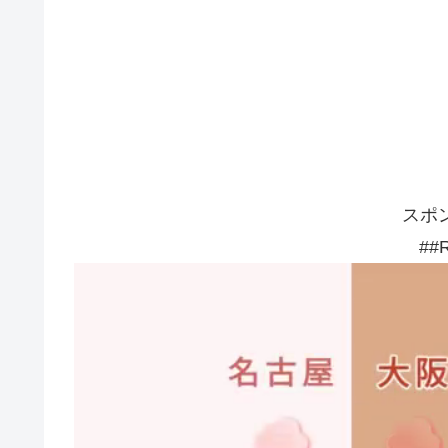
スポ
##R