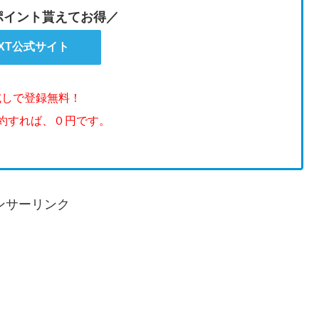
のポイント貰えてお得／
EXT公式サイト
試しで登録無料！
解約すれば、０円です。
ンサーリンク