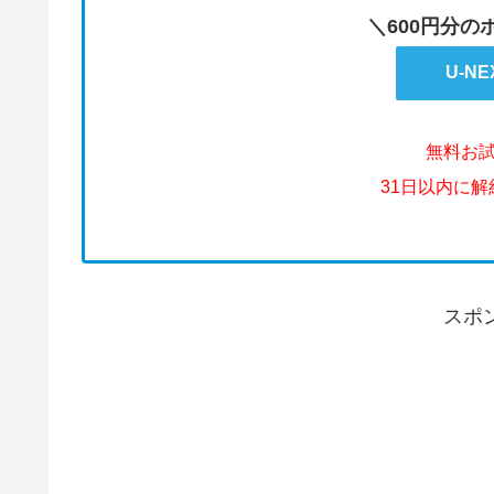
＼600円分
U-N
無料お
31日以内に
スポ