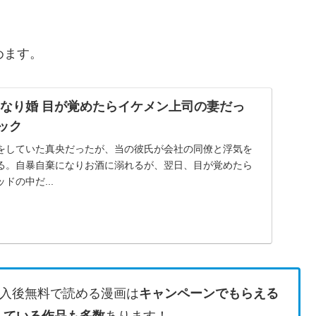
めます。
きなり婚 目が覚めたらイケメン上司の妻だっ
ミック
をしていた真央だったが、当の彼氏が会社の同僚と浮気を
る。自暴自棄になりお酒に溺れるが、翌日、目が覚めたら
ドの中だ...
入後無料で読める漫画は
キャンペーンでもらえる
している作品も多数
あります！