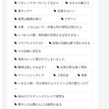
ワタシってサバサバしてるから
ホタルの嫁入り
裏サンデー
弁護士カレシ
復讐は離婚の後で
デザート
今夜、うちにおいで～冷徹上司の理性が溶けたら
いつわりの愛～契約婚の旦那さまは甘すぎる～
フウフヤメマスカ?
岩肌の花嫁は愛で溶かされる
その品格に反抗を
偽装カレシに愛されてしまいました
離縁は致しかねます！
社長が私を抱く理由
マリッジシンデレラ
上流社会
暴夜
いきなり婚～ 目が覚めたらイケメン上司の妻だった!?
～
純白のウエディングドレスで復讐を
癒やしのお隣さんには秘密がある