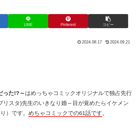
LINE
Pinterest
コピー
2024.08.17
2024.09.21
だった
!?
～
は
めっちゃコミックオリジナルで独占先行
ブリスタ
)
先生
の
いきなり婚～目が覚めたらイケメン
あり）です。
めちゃコミックでの61話です
。