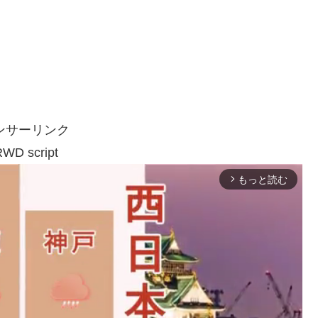
ンサーリンク
WD script
もっと読む
arrow_forward_ios