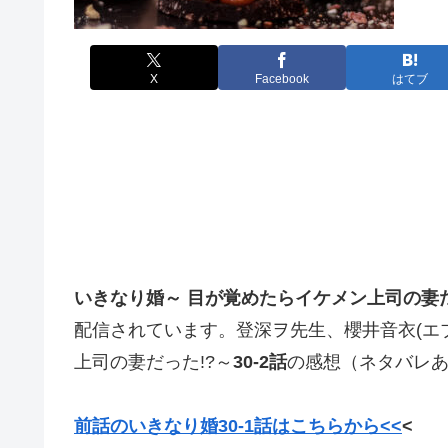
X
Facebook
はてブ
いきなり婚～
目が覚めたらイケメン上司の妻
配信されています。
登深ヲ先生、
櫻井音衣
(
エ
上司の妻だった
!?
～
30
-2話
の感想（ネタバレ
前話のいきなり婚30-1話はこちらから<<
<