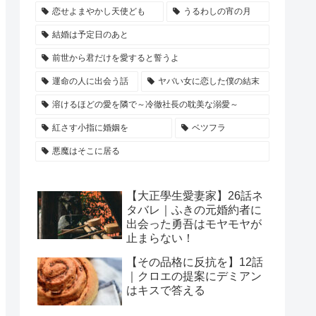
恋せよまやかし天使ども
うるわしの宵の月
結婚は予定日のあと
前世から君だけを愛すると誓うよ
運命の人に出会う話
ヤバい女に恋した僕の結末
溶けるほどの愛を隣で～冷徹社長の耽美な溺愛～
紅さす小指に婚姻を
ベツフラ
悪魔はそこに居る
【大正學生愛妻家】26話ネ
タバレ｜ふきの元婚約者に
出会った勇吾はモヤモヤが
止まらない！
【その品格に反抗を】12話
｜クロエの提案にデミアン
はキスで答える