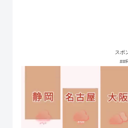
スポ
##R