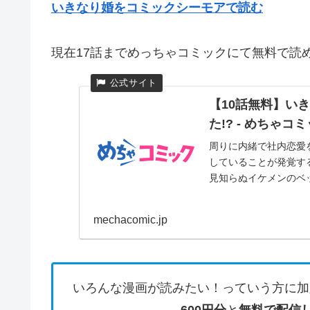
いきなり婚をコミックシーモアで読む
現在17話までめっちゃコミックにて無料で読
【10話無料】い
た!? - めちゃコ
周りに内緒で社内恋愛
していることが発覚す
見知らぬイケメンのベッ
mechacomic.jp
いろんな漫画が読みたい！っていう方に加
600円分
と
無料で配信