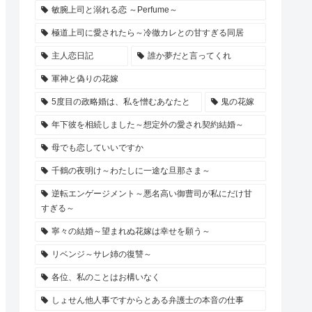
敏腕上司と溺れる恋 ～Perfume～
極道上司に愛されたら～冷徹カレとの甘すぎる同居
主人恋日記
誰か夢だと言ってくれ
軍神と偽りの花嫁
5度目の政略婚は、私を憎むあなたと
鬼の花嫁
年下彼を相続しました～想定外の愛され契約結婚～
母でも恋していいですか
千鶴の夜明け～わたしに一途な旦那さま～
逆転エンゲージメント～悪名高い御曹司が私にだけ甘
すぎる～
寧々の結婚～望まれぬ花嫁は幸せを願う～
リベンジ～サレ姉の復讐～
各位、私のことはお構いなく
しょせん他人事ですからとある弁護士の本音の仕事