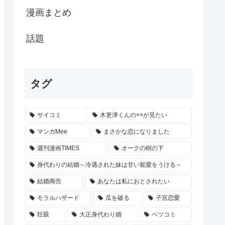
漫画まとめ
話題
タグ
サイコミ
木更津くんの××が見たい
マンガMee
まさかな恋になりました
週刊漫画TIMES
オークの樹の下
身代わりの結婚～冷遇された妹は甘い寵愛をうける～
結婚商売
あなたは私におとされたい
モラルハザード
瓜を破る
子宮恋愛
狂眼
大正身代わり婚
ベツコミ