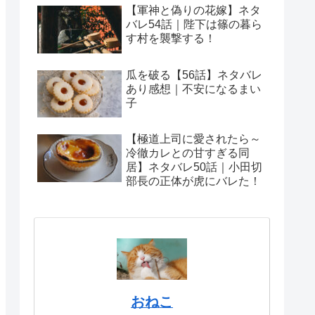
【軍神と偽りの花嫁】ネタ
バレ54話｜陛下は篠の暮ら
す村を襲撃する！
瓜を破る【56話】ネタバレ
あり感想｜不安になるまい
子
【極道上司に愛されたら～
冷徹カレとの甘すぎる同
居】ネタバレ50話｜小田切
部長の正体が虎にバレた！
おねこ