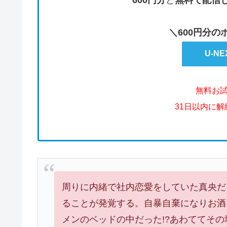
＼600円分
U-N
無料お
31日以内に
周りに内緒で社内恋愛をしていた真央だ
ることが発覚する。自暴自棄になりお酒
メンのベッドの中だった!?あわててそ