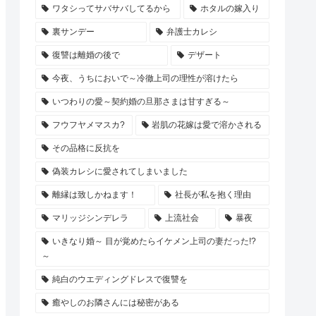
ワタシってサバサバしてるから
ホタルの嫁入り
裏サンデー
弁護士カレシ
復讐は離婚の後で
デザート
今夜、うちにおいで～冷徹上司の理性が溶けたら
いつわりの愛～契約婚の旦那さまは甘すぎる～
フウフヤメマスカ?
岩肌の花嫁は愛で溶かされる
その品格に反抗を
偽装カレシに愛されてしまいました
離縁は致しかねます！
社長が私を抱く理由
マリッジシンデレラ
上流社会
暴夜
いきなり婚～ 目が覚めたらイケメン上司の妻だった!?
～
純白のウエディングドレスで復讐を
癒やしのお隣さんには秘密がある