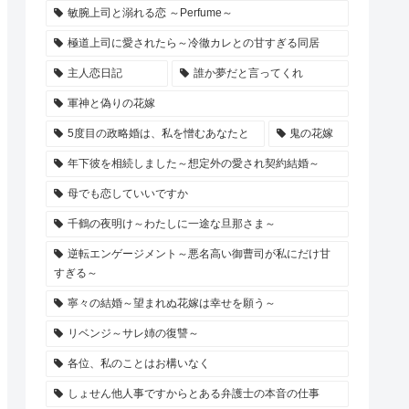
敏腕上司と溺れる恋 ～Perfume～
極道上司に愛されたら～冷徹カレとの甘すぎる同居
主人恋日記
誰か夢だと言ってくれ
軍神と偽りの花嫁
5度目の政略婚は、私を憎むあなたと
鬼の花嫁
年下彼を相続しました～想定外の愛され契約結婚～
母でも恋していいですか
千鶴の夜明け～わたしに一途な旦那さま～
逆転エンゲージメント～悪名高い御曹司が私にだけ甘
すぎる～
寧々の結婚～望まれぬ花嫁は幸せを願う～
リベンジ～サレ姉の復讐～
各位、私のことはお構いなく
しょせん他人事ですからとある弁護士の本音の仕事