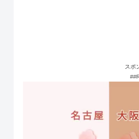
スポ
##R