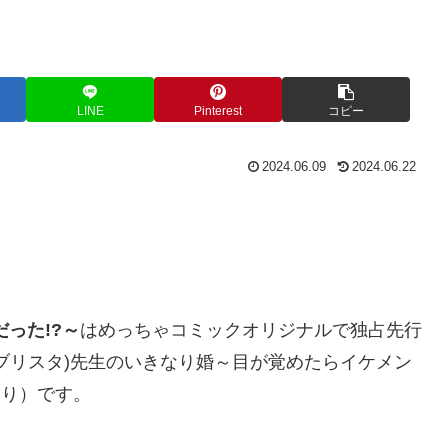
LINE
Pinterest
コピー
2024.06.09
2024.06.22
った!?～
は
めっちゃコミックオリジナルで独占先行
ブリスタ)先生
の
いきなり婚～目が覚めたらイケメン
あり）です。