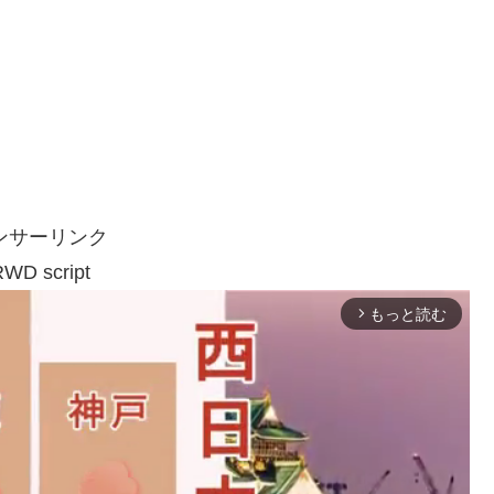
ンサーリンク
WD script
もっと読む
arrow_forward_ios