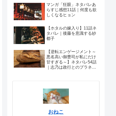
マンガ「狂眼」ネタバレあ
らすじ感想11話｜何度も欲
しくなるヒョン
【ホタルの嫁入り】11話ネ
タバレ｜後藤を意識する紗
都子
【逆転エンゲージメント～
悪名高い御曹司が私にだけ
甘すぎる～】ネタバレ54話
｜志乃は政行とのプラネタ
リウムデート
おねこ