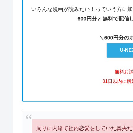
いろんな漫画が読みたい！っていう方に加
600円分
と
無料で配信
＼600円分
U-N
無料お
31日以内に
周りに内緒で社内恋愛をしていた真央だ