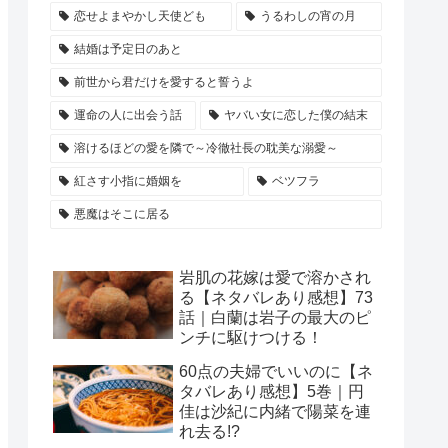
恋せよまやかし天使ども
うるわしの宵の月
結婚は予定日のあと
前世から君だけを愛すると誓うよ
運命の人に出会う話
ヤバい女に恋した僕の結末
溶けるほどの愛を隣で～冷徹社長の耽美な溺愛～
紅さす小指に婚姻を
ベツフラ
悪魔はそこに居る
岩肌の花嫁は愛で溶かされ
る【ネタバレあり感想】73
話｜白蘭は岩子の最大のピ
ンチに駆けつける！
60点の夫婦でいいのに【ネ
タバレあり感想】5巻｜円
佳は沙紀に内緒で陽菜を連
れ去る!?