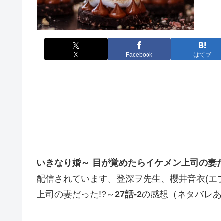
X
Facebook
はてブ
いきなり婚～ 目が覚めたらイケメン上司の妻だ
配信されています。
登深ヲ先生、
櫻井音衣(エ
上司の妻だった!?～
27話-2
の感想（ネタバレ