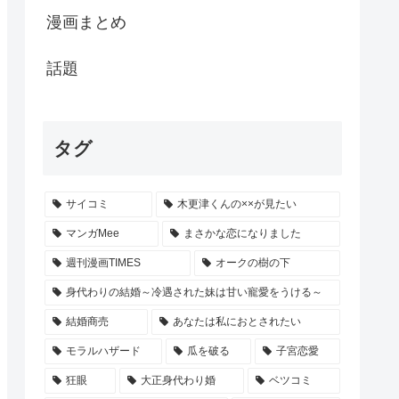
漫画まとめ
話題
タグ
サイコミ
木更津くんの××が見たい
マンガMee
まさかな恋になりました
週刊漫画TIMES
オークの樹の下
身代わりの結婚～冷遇された妹は甘い寵愛をうける～
結婚商売
あなたは私におとされたい
モラルハザード
瓜を破る
子宮恋愛
狂眼
大正身代わり婚
ベツコミ