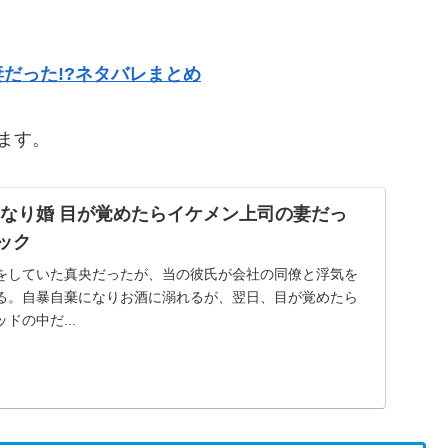
だった!?ネタバレまとめ
ます。
きなり婚 目が覚めたらイケメン上司の妻だっ
ミック
をしていた真央だったが、当の彼氏が会社の同僚と浮気を
る。自暴自棄になりお酒に溺れるが、翌日、目が覚めたら
ドの中だ...