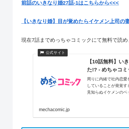
前話のいきなり婚27話-1はこちらから<<<
【いきなり婚】目が覚めたらイケメン上司の妻
現在7話までめっちゃコミックにて無料で読め
【10話無料】い
た!? - めちゃコ
周りに内緒で社内恋愛
していることが発覚す
見知らぬイケメンのベッ
mechacomic.jp