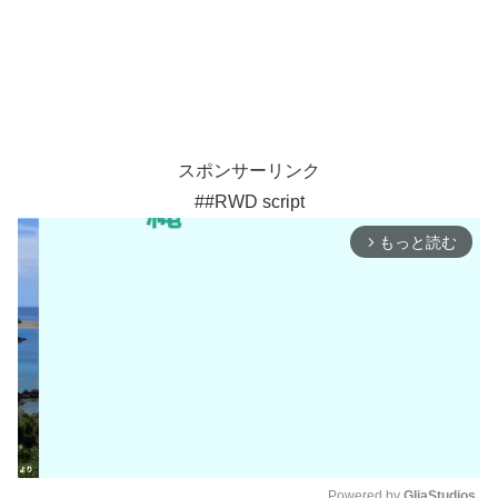
スポンサーリンク
##RWD script
もっと読む
arrow_forward_ios
Powered by 
GliaStudios