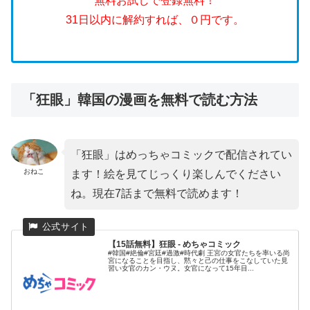
無料お試しで登録無料！
31日以内に解約すれば、０円です。
「狂眼」韓国の漫画を無料で読む方法
「狂眼」はめっちゃコミックで配信されてい
おねこ
ます！絵を見てじっくり楽しんでください
ね。現在7話まで無料で読めます！
【15話無料】狂眼 - めちゃコミック
#韓国#絶倫#宮廷#過激#時代劇 王宮の女官たちを率いる尚
宮になることを目指し、黙々と己の仕事をこなしていた見
習い女官のカン・ウヌ。女官になって15年目...