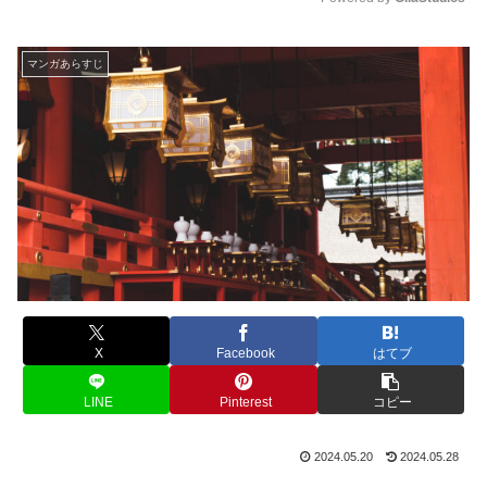
M
u
マンガあらすじ
t
e
X
Facebook
はてブ
LINE
Pinterest
コピー
2024.05.20
2024.05.28