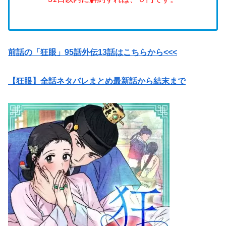
前話の「狂眼」95話外伝13話はこちらから<<<
【狂眼】全話ネタバレまとめ最新話から結末まで