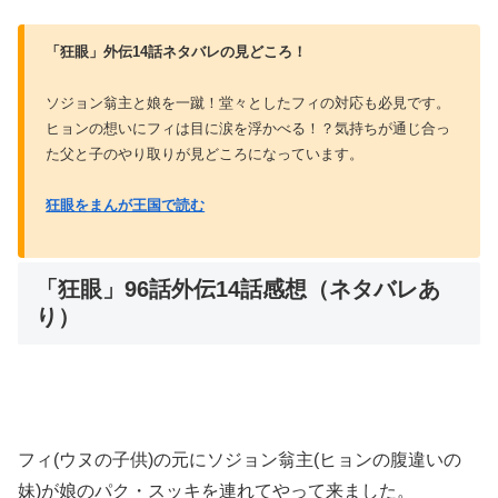
「狂眼」外伝14話ネタバレの見どころ！
ソジョン翁主と娘を一蹴！堂々としたフィの対応も必見です。
ヒョンの想いにフィは目に涙を浮かべる！？気持ちが通じ合っ
た父と子のやり取りが見どころになっています。
狂眼をまんが王国で読む
「狂眼」96話外伝14話感想（ネタバレあ
り）
フィ(ウヌの子供)の元にソジョン翁主(ヒョンの腹違いの
妹)が娘のパク・スッキを連れてやって来ました。