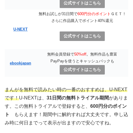
公式サイトはこちら
無料お試しが31日間で
600円分のポイント
ＧＥＴ！
さらに作品購入でポイント40%還元
U-NEXT
公式サイトはこちら
無料会員登録で
50%off
。無料作品も豊富
PayPayを使うとキャッシュバックも
ebookjapan
公式サイトはこちら
まんがを無料で読みたい時の一番のおすすめは、U-NEXT
です！
U-NEXTは、
31日間の無料トライアル期間
がありま
す。この無料トライアルで登録すると、
600円分のポイン
ト
もらえます！期間中に解約すれば大丈夫です。申し込
み時に何日までって表示が出ますので安心ですね。