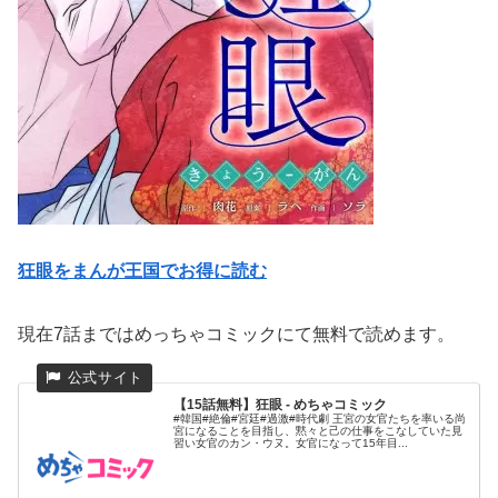
狂眼をまんが王国でお得に読む
現在7話まではめっちゃコミックにて無料で読めます。
【15話無料】狂眼 - めちゃコミック
#韓国#絶倫#宮廷#過激#時代劇 王宮の女官たちを率いる尚
宮になることを目指し、黙々と己の仕事をこなしていた見
習い女官のカン・ウヌ。女官になって15年目...