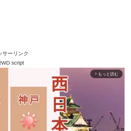
ンサーリンク
WD script
もっと読む
arrow_forward_ios