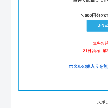
無料で配信してい
＼600円分
U-N
無料お
31日以内に
ホタルの嫁入りを無
スポ