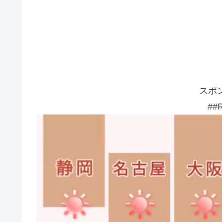
スポ
##R