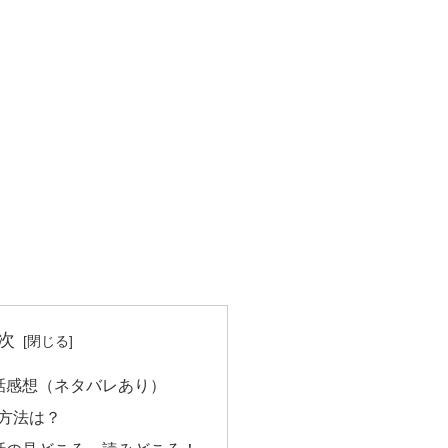
次
話感想（ネタバレあり）
方法は？