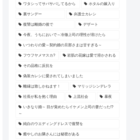
ワタシってサバサバしてるから
ホタルの嫁入り
裏サンデー
弁護士カレシ
復讐は離婚の後で
デザート
今夜、うちにおいで～冷徹上司の理性が溶けたら
いつわりの愛～契約婚の旦那さまは甘すぎる～
フウフヤメマスカ?
岩肌の花嫁は愛で溶かされる
その品格に反抗を
偽装カレシに愛されてしまいました
離縁は致しかねます！
マリッジシンデレラ
社長が私を抱く理由
上流社会
暴夜
いきなり婚～ 目が覚めたらイケメン上司の妻だった!?
～
純白のウエディングドレスで復讐を
癒やしのお隣さんには秘密がある