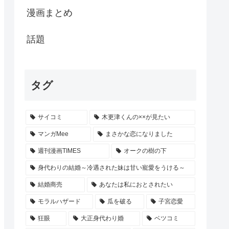
漫画まとめ
話題
タグ
サイコミ
木更津くんの××が見たい
マンガMee
まさかな恋になりました
週刊漫画TIMES
オークの樹の下
身代わりの結婚～冷遇された妹は甘い寵愛をうける～
結婚商売
あなたは私におとされたい
モラルハザード
瓜を破る
子宮恋愛
狂眼
大正身代わり婚
ベツコミ