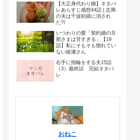
【大正身代わり婚】ネタバ
レあらすじ感想44話❘志満
の夫は千波紡績に消され
た?!
いつわりの愛「契約婚の旦
那さまは甘すぎる」【19
話】私にそもそも惚れてい
ない綾瀬さん
右手に指輪をする夫15話
（3）最終話 完結ネタバ
レ
おねこ