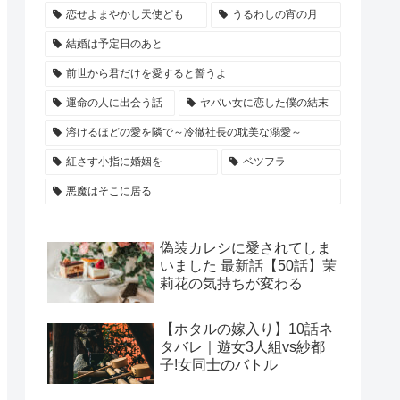
恋せよまやかし天使ども
うるわしの宵の月
結婚は予定日のあと
前世から君だけを愛すると誓うよ
運命の人に出会う話
ヤバい女に恋した僕の結末
溶けるほどの愛を隣で～冷徹社長の耽美な溺愛～
紅さす小指に婚姻を
ベツフラ
悪魔はそこに居る
偽装カレシに愛されてしま
いました 最新話【50話】茉
莉花の気持ちが変わる
【ホタルの嫁入り】10話ネ
タバレ｜遊女3人組vs紗都
子!女同士のバトル