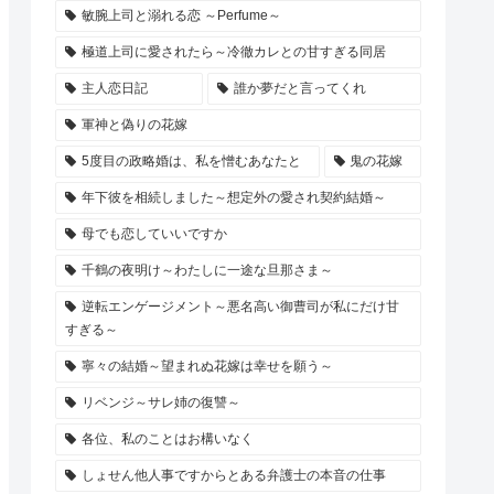
敏腕上司と溺れる恋 ～Perfume～
極道上司に愛されたら～冷徹カレとの甘すぎる同居
主人恋日記
誰か夢だと言ってくれ
軍神と偽りの花嫁
5度目の政略婚は、私を憎むあなたと
鬼の花嫁
年下彼を相続しました～想定外の愛され契約結婚～
母でも恋していいですか
千鶴の夜明け～わたしに一途な旦那さま～
逆転エンゲージメント～悪名高い御曹司が私にだけ甘
すぎる～
寧々の結婚～望まれぬ花嫁は幸せを願う～
リベンジ～サレ姉の復讐～
各位、私のことはお構いなく
しょせん他人事ですからとある弁護士の本音の仕事