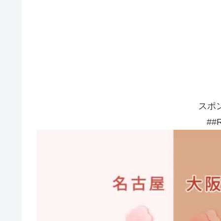
スポ
##R