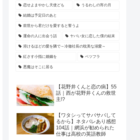
恋せよまやかし天使ども
うるわしの宵の月
結婚は予定日のあと
前世から君だけを愛すると誓うよ
運命の人に出会う話
ヤバい女に恋した僕の結末
溶けるほどの愛を隣で～冷徹社長の耽美な溺愛～
紅さす小指に婚姻を
ベツフラ
悪魔はそこに居る
【花野井くんと恋の病】55
話｜西が花野井くんの救世
主!?
【ワタシってサバサバして
るから】ネタバレあり感想
104話｜網浜が勧められた
仕事は高校の英語教師