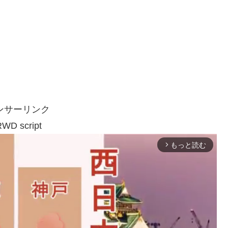
ンサーリンク
WD script
もっと読む
arrow_forward_ios