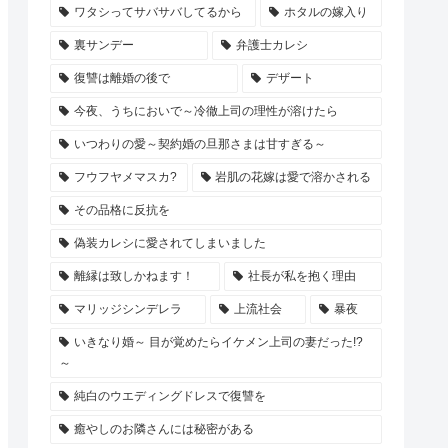
ワタシってサバサバしてるから
ホタルの嫁入り
裏サンデー
弁護士カレシ
復讐は離婚の後で
デザート
今夜、うちにおいで～冷徹上司の理性が溶けたら
いつわりの愛～契約婚の旦那さまは甘すぎる～
フウフヤメマスカ?
岩肌の花嫁は愛で溶かされる
その品格に反抗を
偽装カレシに愛されてしまいました
離縁は致しかねます！
社長が私を抱く理由
マリッジシンデレラ
上流社会
暴夜
いきなり婚～ 目が覚めたらイケメン上司の妻だった!?
～
純白のウエディングドレスで復讐を
癒やしのお隣さんには秘密がある