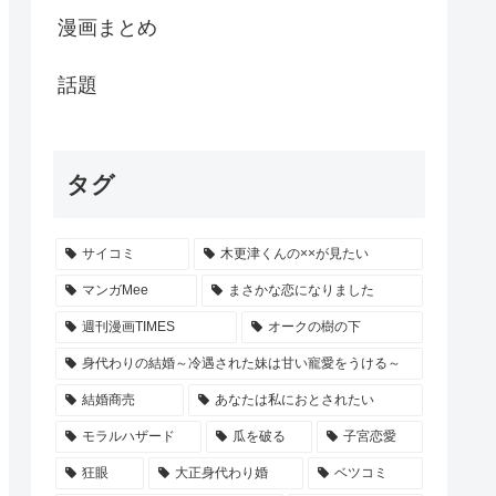
漫画まとめ
話題
タグ
サイコミ
木更津くんの××が見たい
マンガMee
まさかな恋になりました
週刊漫画TIMES
オークの樹の下
身代わりの結婚～冷遇された妹は甘い寵愛をうける～
結婚商売
あなたは私におとされたい
モラルハザード
瓜を破る
子宮恋愛
狂眼
大正身代わり婚
ベツコミ