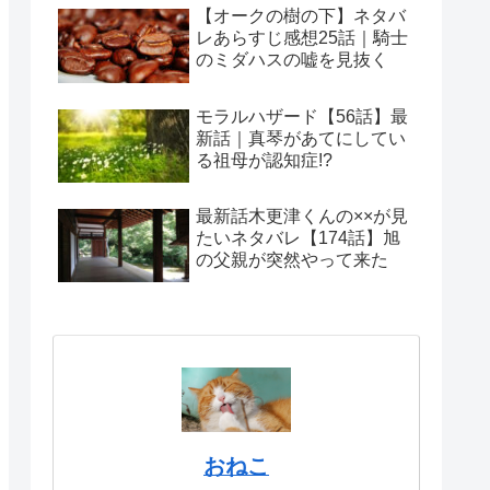
【オークの樹の下】ネタバ
レあらすじ感想25話｜騎士
のミダハスの嘘を見抜く
モラルハザード【56話】最
新話｜真琴があてにしてい
る祖母が認知症!?
最新話木更津くんの××が見
たいネタバレ【174話】旭
の父親が突然やって来た
おねこ