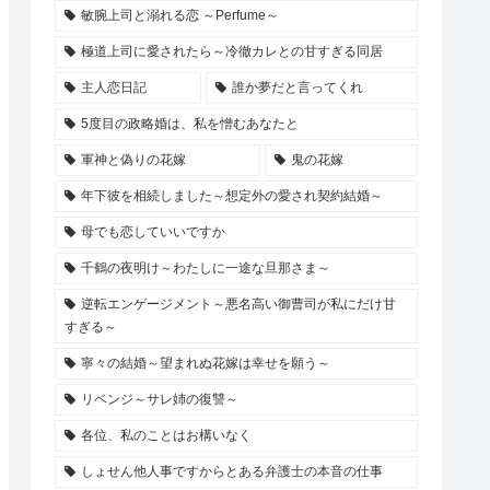
敏腕上司と溺れる恋 ～Perfume～
極道上司に愛されたら～冷徹カレとの甘すぎる同居
主人恋日記
誰か夢だと言ってくれ
5度目の政略婚は、私を憎むあなたと
軍神と偽りの花嫁
鬼の花嫁
年下彼を相続しました～想定外の愛され契約結婚～
母でも恋していいですか
千鶴の夜明け～わたしに一途な旦那さま～
逆転エンゲージメント～悪名高い御曹司が私にだけ甘
すぎる～
寧々の結婚～望まれぬ花嫁は幸せを願う～
リベンジ～サレ姉の復讐～
各位、私のことはお構いなく
しょせん他人事ですからとある弁護士の本音の仕事