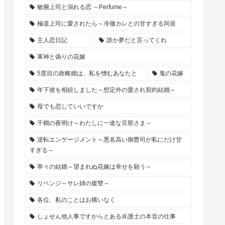
敏腕上司と溺れる恋 ～Perfume～
極道上司に愛されたら～冷徹カレとの甘すぎる同居
主人恋日記
誰か夢だと言ってくれ
軍神と偽りの花嫁
5度目の政略婚は、私を憎むあなたと
鬼の花嫁
年下彼を相続しました～想定外の愛され契約結婚～
母でも恋していいですか
千鶴の夜明け～わたしに一途な旦那さま～
逆転エンゲージメント～悪名高い御曹司が私にだけ甘
すぎる～
寧々の結婚～望まれぬ花嫁は幸せを願う～
リベンジ～サレ姉の復讐～
各位、私のことはお構いなく
しょせん他人事ですからとある弁護士の本音の仕事