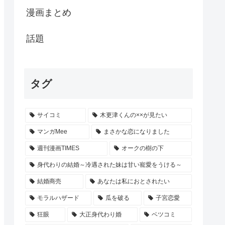
漫画まとめ
話題
タグ
サイコミ
木更津くんの××が見たい
マンガMee
まさかな恋になりました
週刊漫画TIMES
オークの樹の下
身代わりの結婚～冷遇された妹は甘い寵愛をうける～
結婚商売
あなたは私におとされたい
モラルハザード
瓜を破る
子宮恋愛
狂眼
大正身代わり婚
ベツコミ