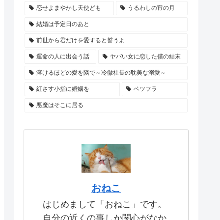
恋せよまやかし天使ども
うるわしの宵の月
結婚は予定日のあと
前世から君だけを愛すると誓うよ
運命の人に出会う話
ヤバい女に恋した僕の結末
溶けるほどの愛を隣で～冷徹社長の耽美な溺愛～
紅さす小指に婚姻を
ベツフラ
悪魔はそこに居る
おねこ
はじめまして「おねこ」です。
自分の近くの事しか関心がなか