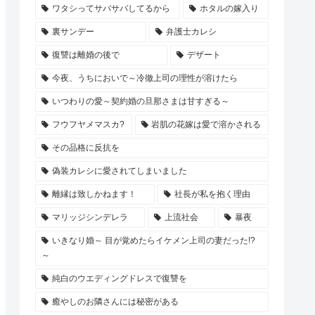
ワタシってサバサバしてるから
ホタルの嫁入り
裏サンデー
弁護士カレシ
復讐は離婚の後で
デザート
今夜、うちにおいで～冷徹上司の理性が溶けたら
いつわりの愛～契約婚の旦那さまは甘すぎる～
フウフヤメマスカ?
岩肌の花嫁は愛で溶かされる
その品格に反抗を
偽装カレシに愛されてしまいました
離縁は致しかねます！
社長が私を抱く理由
マリッジシンデレラ
上流社会
暴夜
いきなり婚～ 目が覚めたらイケメン上司の妻だった!?
～
純白のウエディングドレスで復讐を
癒やしのお隣さんには秘密がある