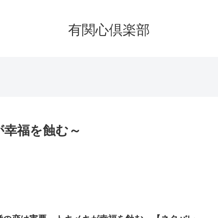
有関心倶楽部
が幸福を蝕む～