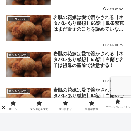
2026.05.02
岩肌の花嫁は愛で溶かされる【ネ
マンガあらすじ
タバレあり感想】66話｜鳳条紫苑
はまだ岩子のことを諦めていなか
った！？
2026.04.25
岩肌の花嫁は愛で溶かされる【ネ
マンガあらすじ
タバレあり感想】65話｜白蘭と岩
子は祖母の墓前で決意する！
2026.04.18
岩肌の花嫁は愛で溶かされる【ネ
マンガあらすじ
タバレあり感想】64話｜白蘭のご
先祖様は村の英雄だった!?
プライバシーポリシ
ホーム
マンガあらすじ
問い合わせ
運営者情報
ー
2026.04.10
岩肌の花嫁は愛で溶かされる【ネ
マンガあらすじ