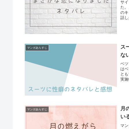
サイ
た。
のキ
話し
が、
えて
ス
マンガあらすじ
な
ベツ
はベ
とも
実施
月
マンガあらすじ
い
マン