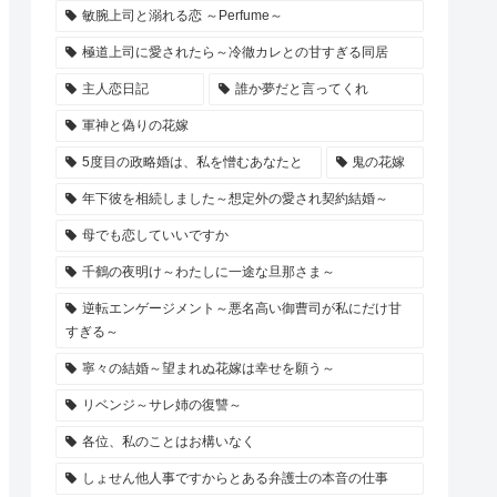
敏腕上司と溺れる恋 ～Perfume～
極道上司に愛されたら～冷徹カレとの甘すぎる同居
主人恋日記
誰か夢だと言ってくれ
軍神と偽りの花嫁
5度目の政略婚は、私を憎むあなたと
鬼の花嫁
年下彼を相続しました～想定外の愛され契約結婚～
母でも恋していいですか
千鶴の夜明け～わたしに一途な旦那さま～
逆転エンゲージメント～悪名高い御曹司が私にだけ甘
すぎる～
寧々の結婚～望まれぬ花嫁は幸せを願う～
リベンジ～サレ姉の復讐～
各位、私のことはお構いなく
しょせん他人事ですからとある弁護士の本音の仕事