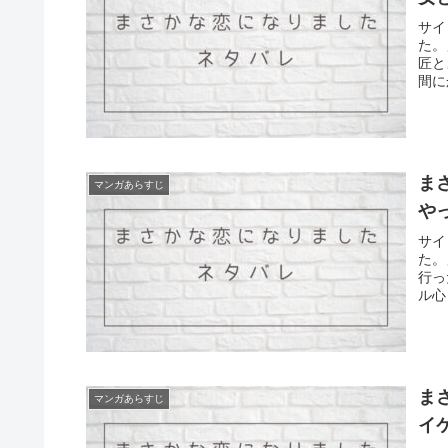
サイ
た。
匠と
間に
ま
マンガあらすじ
や
サイ
た。
行っ
ル心
ま
マンガあらすじ
イ