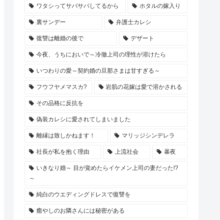
ワタシってサバサバしてるから
ホタルの嫁入り
裏サンデー
弁護士カレシ
復讐は離婚の後で
デザート
今夜、うちにおいで～冷徹上司の理性が溶けたら
いつわりの愛～契約婚の旦那さまは甘すぎる～
フウフヤメマスカ?
岩肌の花嫁は愛で溶かされる
その品格に反抗を
偽装カレシに愛されてしまいました
離縁は致しかねます！
マリッジシンデレラ
社長が私を抱く理由
上流社会
暴夜
いきなり婚～ 目が覚めたらイケメン上司の妻だった!?
～
純白のウエディングドレスで復讐を
癒やしのお隣さんには秘密がある