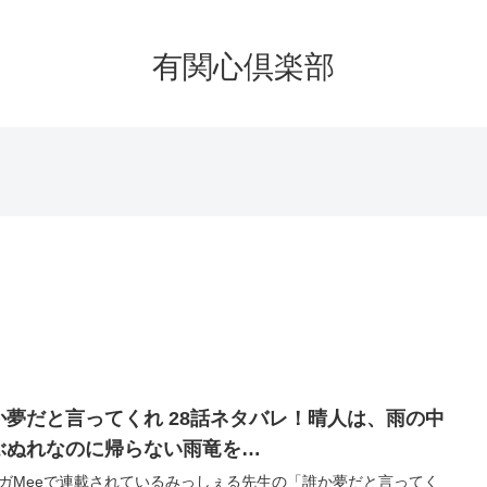
有関心倶楽部
か夢だと言ってくれ 28話ネタバレ！晴人は、雨の中
ぶぬれなのに帰らない雨竜を…
ガMeeで連載されているみっしぇる先生の「誰か夢だと言ってく