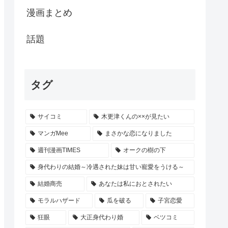
漫画まとめ
話題
タグ
サイコミ
木更津くんの××が見たい
マンガMee
まさかな恋になりました
週刊漫画TIMES
オークの樹の下
身代わりの結婚～冷遇された妹は甘い寵愛をうける～
結婚商売
あなたは私におとされたい
モラルハザード
瓜を破る
子宮恋愛
狂眼
大正身代わり婚
ベツコミ