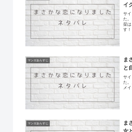
イ
サイ
た。
栞は
す！
ま
マンガあらすじ
と
サイ
た。
メイ
ま
マンガあらすじ
女