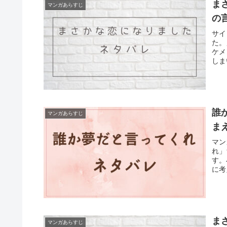
ま
マンガあらすじ
の
サイ
た。
ケメ
しまい
誰
マンガあらすじ
ま
マン
れ」
す。
に考
ま
マンガあらすじ