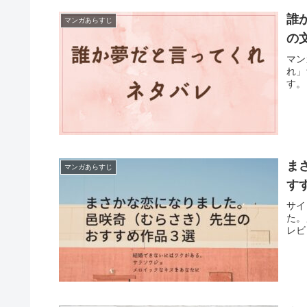
誰
マンガあらすじ
の
マン
れ」
す。
ま
マンガあらすじ
す
サイ
た。
レビ