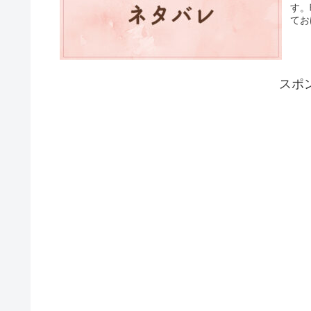
す。
てお
スポ