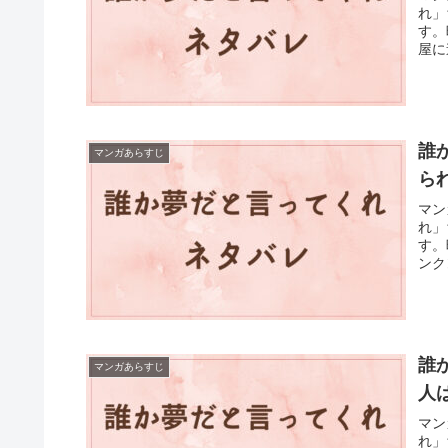
れ」
す。
屋に
誰
マンガあらすじ
ら
マン
れ」
す。
ンク
誰
マンガあらすじ
人
マン
れ」