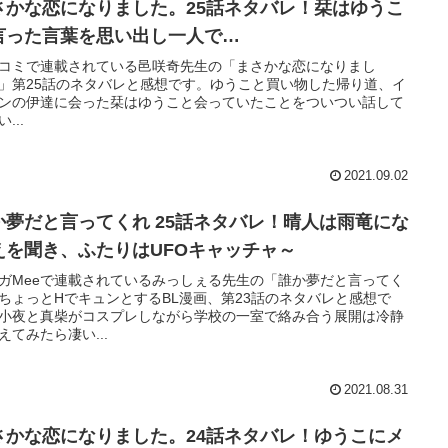
さかな恋になりました。25話ネタバレ！栞はゆうこ
言った言葉を思い出し一人で…
コミで連載されている邑咲奇先生の「まさかな恋になりまし
」第25話のネタバレと感想です。ゆうこと買い物した帰り道、イ
ンの伊達に会った栞はゆうこと会っていたことをついつい話して
...
2021.09.02
か夢だと言ってくれ 25話ネタバレ！晴人は雨竜にな
えを聞き、ふたりはUFOキャッチャ～
ガMeeで連載されているみっしぇる先生の「誰か夢だと言ってく
ちょっとHでキュンとするBL漫画、第23話のネタバレと感想で
小夜と真柴がコスプレしながら学校の一室で絡み合う展開は冷静
えてみたら凄い...
2021.08.31
さかな恋になりました。24話ネタバレ！ゆうこにメ