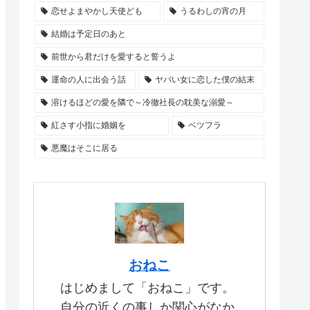
恋せよまやかし天使ども
うるわしの宵の月
結婚は予定日のあと
前世から君だけを愛すると誓うよ
運命の人に出会う話
ヤバい女に恋した僕の結末
溶けるほどの愛を隣で～冷徹社長の耽美な溺愛～
紅さす小指に婚姻を
ベツフラ
悪魔はそこに居る
おねこ
はじめまして「おねこ」です。
自分の近くの事しか関心がなか