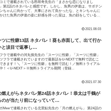
コミで連載されている邑咲奇先生の「まさかな恋になりまし
」第2話のネタバレと感想です。しかし、魚男の伊達は、サボテン
ンちゃんに向かって、大事にされて良かったな、とキンちゃんに
かけた魚男の伊達の姿に好感を持った栞は、魚の顔をしている
酔っているのもあり、見慣れてきたら魚男の伊達の事が可愛く思
きた。
2021.08.03
ーツに性癖13話 ネタバレ！葵も赤面して、出て行か
いと涙目で返事し…
フラで連載中の河丸慎先生の「スーツに性癖」「スーツに性癖」
ツフラで連載されていますので最新話をU-NEXTで無料で読むこ
できます！＼「スーツに性癖」を無料で読む！／無料トライアル
中！＜U-NEXT＞※無料トライアル期間（登録...
2021.07.30
の燃えがらネタバレ第24話ネタバレ！恭太は千鶴が
るのが当たり前になっていて…
ガMeeで連載されている北里鮎先生の「月の燃えがら」 第24話の