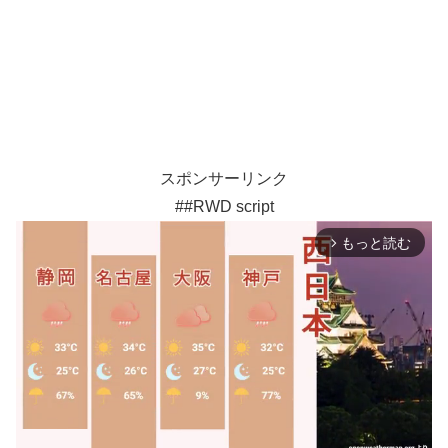
スポンサーリンク
##RWD script
もっと読む
arrow_forward_ios