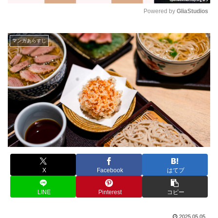
Powered by 
GliaStudios
M
u
マンガあらすじ
t
e
X
Facebook
はてブ
LINE
Pinterest
コピー
2025.05.05