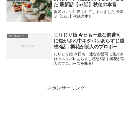
た 最新話【57話】秋穂の本音
偽装カレシに愛されてしまいました 最新
話【57話】秋穂の本音
じりじり婚 今日も一途な御曹司
マンガあらすじ
に焦がされ中ネタバレあらすじ感
想8話｜楓花が崇人のプロポーズ
を断る!
じりじり婚 今日も一途な御曹司に焦がさ
れ中ネタバレあらすじ感想8話｜楓花が崇
人のプロポーズを断る!
スポンサーリンク