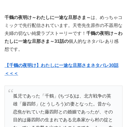
千鶴の夜明け～わたしに一途な旦那さま～
は、めっちゃコ
ミックで先行配信されています。天壱先生原作の不器用な
夫婦の切ない純愛ラブストーリーです！
千鶴の夜明け～わ
たしに一途な旦那さま～31話の
個人的なネタバレあり感
想です。
【千鶴の夜明け】わたしに一途な旦那さまネタバレ30話
＜＜＜
孤児であった「千鶴」(ちづる)は、北方戦争の英
雄「藤四郎」(とうしろう)の妻となった。昔から
恋焦がれていた藤四郎との婚姻であったが、その
目的は藤四郎の生まれである北条家から村の掟と