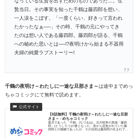
なっている生贄を出すためのものであった…。生
贄当日。その事実を知った千鶴は藤四郎を想い、
一人涙をこぼす。「一度くらい、好きって言われ
たかったなぁ──」その時、千鶴の元にやってき
たのは想い人である藤四郎。藤四郎が語る、千鶴
への秘めた思いとは──!?夜明けから始まる不器用
夫婦の純愛ラブストーリー!
千鶴の夜明け～わたしに一途な旦那さま～
は途中までめっ
ちゃコミックにて無料で読めます。
【8話無料】千鶴の夜明け～わたしに一途な旦那
さま～ - めちゃコミック
孤児であった「千鶴」(ちづる)は、北方戦争の英雄「藤四
郎」(とうしろう)の妻となった。昔から恋焦がれていた藤
四郎との婚姻であったが、その目的は藤四郎の生まれであ
る北条家から村...