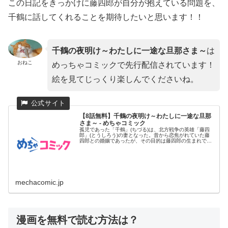
この日記をきっかけに藤四郎が自分が抱えている問題を、
千鶴に話してくれることを期待したいと思います！！
千鶴の夜明け～わたしに一途な旦那さま～
は
おねこ
めっちゃコミックで先行配信されています！
絵を見てじっくり楽しんでくださいね。
【8話無料】千鶴の夜明け～わたしに一途な旦那
さま～ - めちゃコミック
孤児であった「千鶴」(ちづる)は、北方戦争の英雄「藤四
郎」(とうしろう)の妻となった。昔から恋焦がれていた藤
四郎との婚姻であったが、その目的は藤四郎の生まれであ
る北条家から村...
mechacomic.jp
漫画を無料で読む方法は？