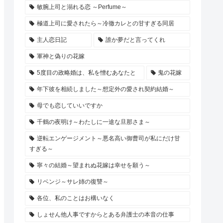
敏腕上司と溺れる恋 ～Perfume～
極道上司に愛されたら～冷徹カレとの甘すぎる同居
主人恋日記
誰か夢だと言ってくれ
軍神と偽りの花嫁
5度目の政略婚は、私を憎むあなたと
鬼の花嫁
年下彼を相続しました～想定外の愛され契約結婚～
母でも恋していいですか
千鶴の夜明け～わたしに一途な旦那さま～
逆転エンゲージメント～悪名高い御曹司が私にだけ甘
すぎる～
寧々の結婚～望まれぬ花嫁は幸せを願う～
リベンジ～サレ姉の復讐～
各位、私のことはお構いなく
しょせん他人事ですからとある弁護士の本音の仕事