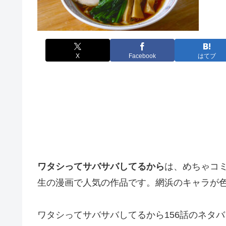
X
Facebook
はてブ
ワタシってサバサバしてるから
は、めちゃコ
生の漫画で
人気の作品です。網浜のキャラが
ワタシってサバサバしてるから156話のネタ