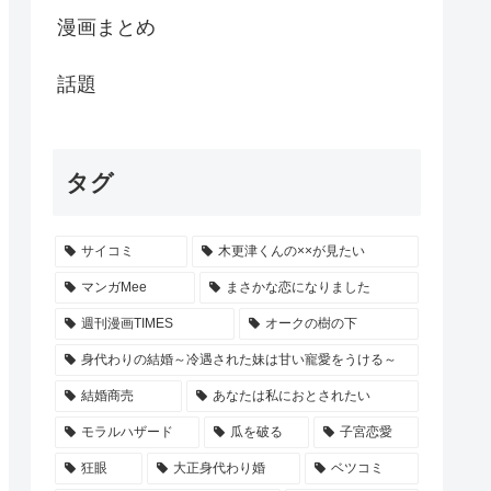
漫画まとめ
話題
タグ
サイコミ
木更津くんの××が見たい
マンガMee
まさかな恋になりました
週刊漫画TIMES
オークの樹の下
身代わりの結婚～冷遇された妹は甘い寵愛をうける～
結婚商売
あなたは私におとされたい
モラルハザード
瓜を破る
子宮恋愛
狂眼
大正身代わり婚
ベツコミ