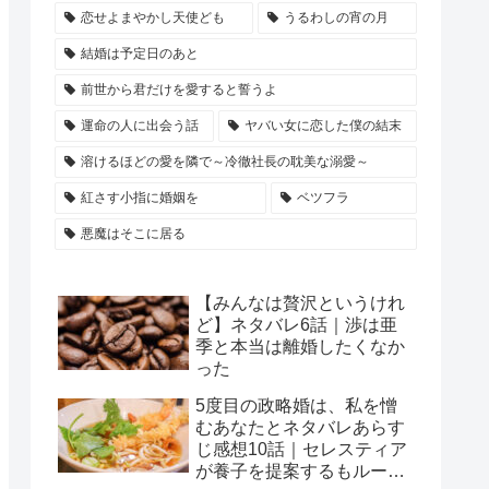
恋せよまやかし天使ども
うるわしの宵の月
結婚は予定日のあと
前世から君だけを愛すると誓うよ
運命の人に出会う話
ヤバい女に恋した僕の結末
溶けるほどの愛を隣で～冷徹社長の耽美な溺愛～
紅さす小指に婚姻を
ベツフラ
悪魔はそこに居る
【みんなは贅沢というけれ
ど】ネタバレ6話｜渉は亜
季と本当は離婚したくなか
った
5度目の政略婚は、私を憎
むあなたとネタバレあらす
じ感想10話｜セレスティア
が養子を提案するもルース