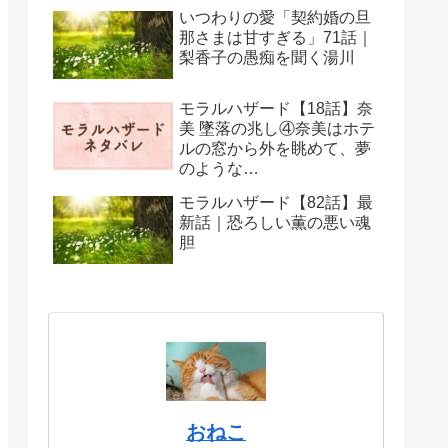
ベルトは断固拒否！
いつわりの愛「契約婚の旦
那さまは甘すぎる」71話｜
梨香子の愚痴を聞く湯川
モラルハザード【18話】奈
美 墜落の兆し④奈美はホテ
ルの窓から外を眺めて、夢
のような…
モラルハザード【82話】最
新話｜恐ろしい薫の悪い魂
胆
おねこ