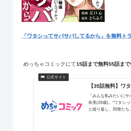
「ワタシってサバサバしてるから」を無料ト
めっちゃコミックにて
15話まで無料55話ま
【35話無料】ワ
「みんな私みたいにサ
奈美(28歳)。“ワタ
と繰り返し、同僚たち..