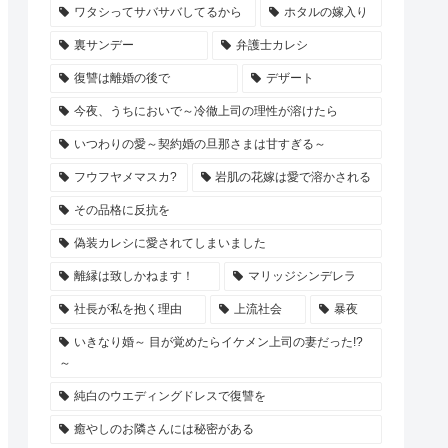
ワタシってサバサバしてるから
ホタルの嫁入り
裏サンデー
弁護士カレシ
復讐は離婚の後で
デザート
今夜、うちにおいで～冷徹上司の理性が溶けたら
いつわりの愛～契約婚の旦那さまは甘すぎる～
フウフヤメマスカ?
岩肌の花嫁は愛で溶かされる
その品格に反抗を
偽装カレシに愛されてしまいました
離縁は致しかねます！
マリッジシンデレラ
社長が私を抱く理由
上流社会
暴夜
いきなり婚～ 目が覚めたらイケメン上司の妻だった!?
～
純白のウエディングドレスで復讐を
癒やしのお隣さんには秘密がある