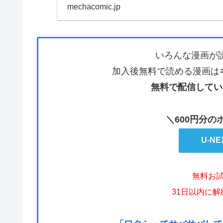
mechacomic.jp
いろんな漫画が
加入後無料で読める漫画は
無料で配信してい
＼600円分
U-N
無料お
31日以内に