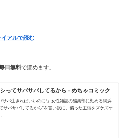
ライアルで読む
で毎日無料
で読めます。
タシってサバサバしてるから - めちゃコミック
バサバ生きればいいのに!」女性雑誌の編集部に勤める網浜
シってサバサバしてるから”を言い訳に、偏った主張をズケズケ
.