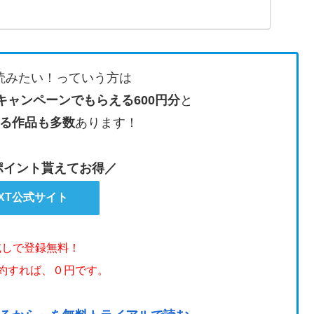
読みたい！っていう方は
キャンペーンでもらえる600円分
と
る作品も多数
あります！
のポイント貰えてお得／
EXT公式サイト
試しで登録無料！
解約すれば、０円です。