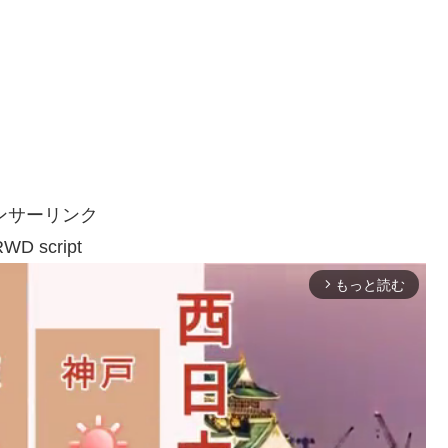
ンサーリンク
WD script
もっと読む
arrow_forward_ios