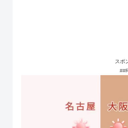
スポ
##R